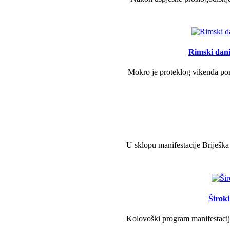
Rimski dani 
Mokro je proteklog vikenda pono
U sklopu manifestacije Briješka
Širok
Kolovoški program manifestacije