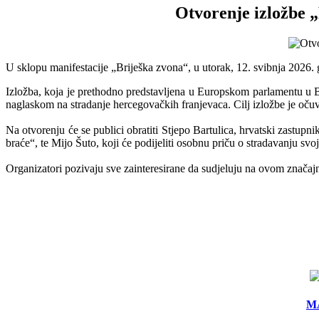
Otvorenje izložbe „
U sklopu manifestacije „Briješka zvona“, u utorak, 12. svibnja 2026. g
Izložba, koja je prethodno predstavljena u Europskom parlamentu u 
naglaskom na stradanje hercegovačkih franjevaca. Cilj izložbe je očuvan
Na otvorenju će se publici obratiti Stjepo Bartulica, hrvatski zastup
braće“, te Mijo Šuto, koji će podijeliti osobnu priču o stradavanju svo
Organizatori pozivaju sve zainteresirane da sudjeluju na ovom značajno
MA