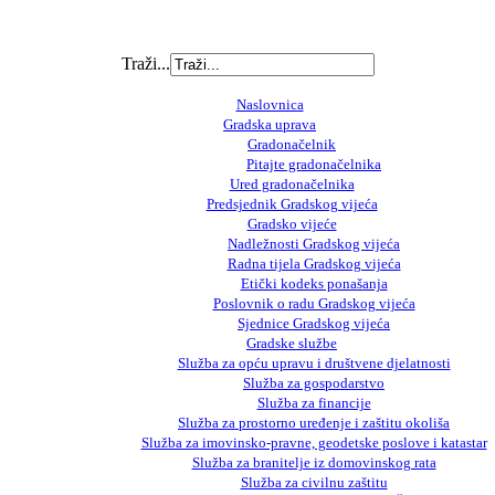
Traži...
Naslovnica
Gradska uprava
Gradonačelnik
Pitajte gradonačelnika
Ured gradonačelnika
Predsjednik Gradskog vijeća
Gradsko vijeće
Nadležnosti Gradskog vijeća
Radna tijela Gradskog vijeća
Etički kodeks ponašanja
Poslovnik o radu Gradskog vijeća
Sjednice Gradskog vijeća
Gradske službe
Služba za opću upravu i društvene djelatnosti
Služba za gospodarstvo
Služba za financije
Služba za prostorno uređenje i zaštitu okoliša
Služba za imovinsko-pravne, geodetske poslove i katastar
Služba za branitelje iz domovinskog rata
Služba za civilnu zaštitu