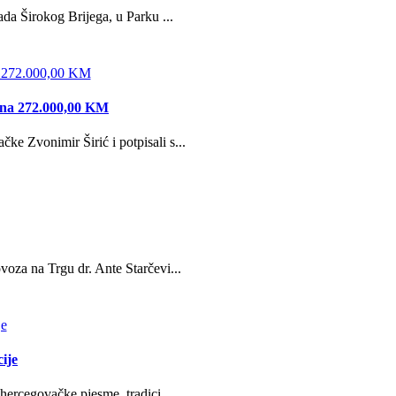
da Širokog Brijega, u Parku ...
edna 272.000,00 KM
e Zvonimir Širić i potpisali s...
oza na Trgu dr. Ante Starčevi...
ije
hercegovačke pjesme, tradici...