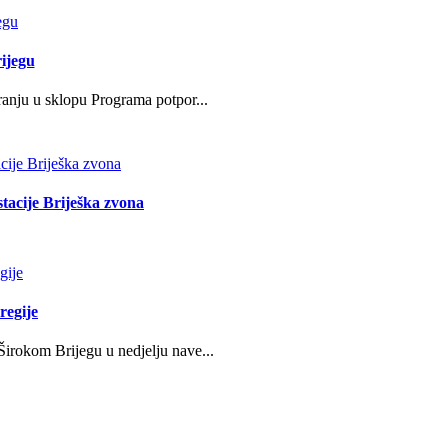
ijegu
ranju u sklopu Programa potpor...
stacije Briješka zvona
regije
irokom Brijegu u nedjelju nave...