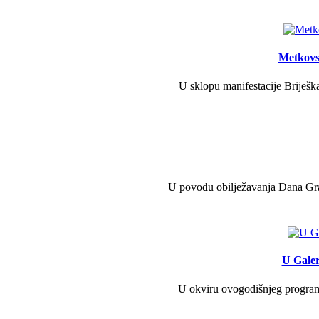
Metkovs
U sklopu manifestacije Briješka
U povodu obilježavanja Dana Grad
U Galer
U okviru ovogodišnjeg programa 