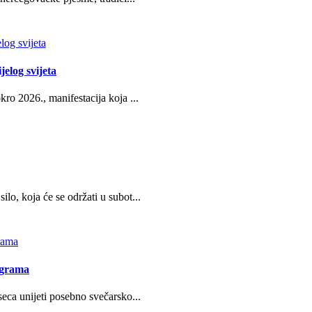
jelog svijeta
ro 2026., manifestacija koja ...
o, koja će se održati u subot...
ograma
eca unijeti posebno svečarsko...