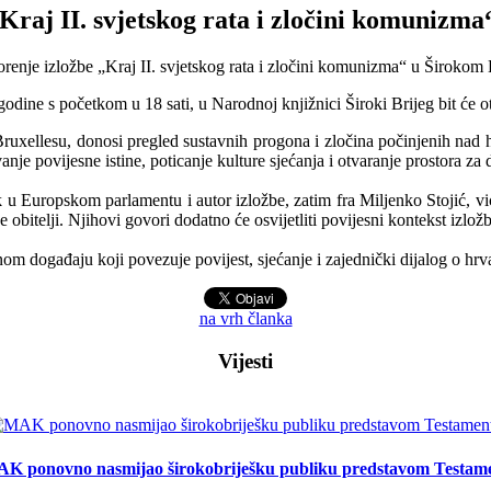
Kraj II. svjetskog rata i zločini komunizm
odine s početkom u 18 sati, u Narodnoj knjižnici Široki Brijeg bit će o
Bruxellesu, donosi pregled sustavnih progona i zločina počinjenih nad
je povijesne istine, poticanje kulture sjećanja i otvaranje prostora za 
nik u Europskom parlamentu i autor izložbe, zatim fra Miljenko Stojić, 
je obitelji. Njihovi govori dodatno će osvijetliti povijesni kontekst iz
m događaju koji povezuje povijest, sjećanje i zajednički dijalog o hrva
na vrh članka
Vijesti
K ponovno nasmijao širokobriješku publiku predstavom Testam