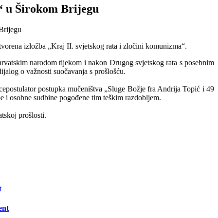
a“ u Širokom Brijegu
tvorena izložba „Kraj II. svjetskog rata i zločini komunizma“.
 hrvatskim narodom tijekom i nakon Drugog svjetskog rata s posebnim
dijalog o važnosti suočavanja s prošlošću.
vicepostulator postupka mučeništva „Sluge Božje fra Andrija Topić i 49
ložbe i osobne sudbine pogođene tim teškim razdobljem.
tskoj prošlosti.
ent