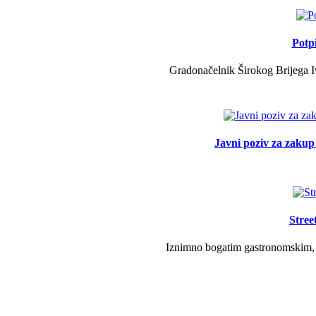
Potp
Gradonačelnik Širokog Brijega Iv
Javni poziv za zakup 
Stree
Iznimno bogatim gastronomskim, g