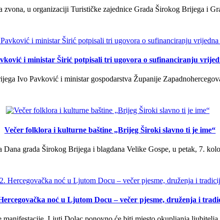
a zvona, u organizaciji Turističke zajednice Grada Širokog Brijega i Gra
ković i ministar Širić potpisali tri ugovora o sufinanciranju vrij
ega Ivo Pavković i ministar gospodarstva Županije Zapadnohercegovačk
Večer folklora i kulturne baštine „Brijeg Široki slavno ti je ime“
 Dana grada Širokog Brijega i blagdana Velike Gospe, u petak, 7. kolov
 Hercegovačka noć u Ljutom Docu – večer pjesme, druženja i tradic
manifestacije, Ljuti Dolac ponovno će biti mjesto okupljanja ljubitelja 