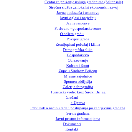
Centar za pružanje usluga građanima (Šalter sala)
Stručna služba za lokalni ekonomski razvoj
Javna poduzeća i ustanove
Javni oglasi i natječaji
Javne rasprave
Poslovno - gospodarske zone
O našem gradu
Povijest grada
Zemljopisni položaj i klima
Demografska slika
Gospodarstvo
Obrazovanje
Kultura i šport
Župe u Širokom Brijegu
Mjesne zajednice
Spomen obilježja
Galerija fotografija
Turistički vodič kroz Široki Brijeg
Građani
e-Uprava
Pravilnik o načinu rada i postupanja po zahtjevima građana
Servis građana
Javni pristup informacijama
Dokumenti
Kontakt