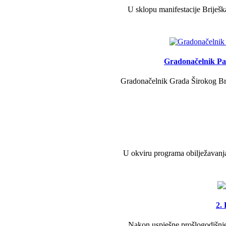
U sklopu manifestacije Briješk
Gradonačelnik Pav
Gradonačelnik Grada Širokog Brij
U okviru programa obilježavanja
2.
Nakon uspješne prošlogodišnje 