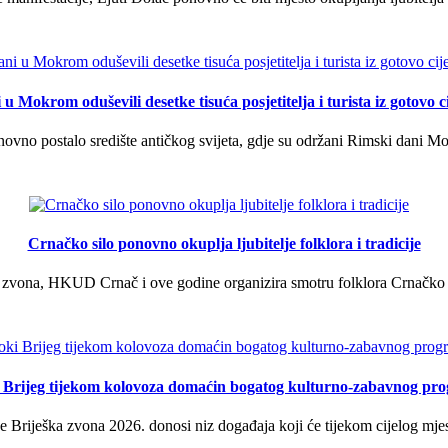
u Mokrom oduševili desetke tisuća posjetitelja i turista iz gotovo ci
vno postalo središte antičkog svijeta, gdje su održani Rimski dani Mok
Crnačko silo ponovno okuplja ljubitelje folklora i tradicije
 zvona, HKUD Crnač i ove godine organizira smotru folklora Crnačko sil
i Brijeg tijekom kolovoza domaćin bogatog kulturno-zabavnog pr
 Briješka zvona 2026. donosi niz događaja koji će tijekom cijelog mjes