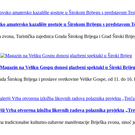
ko amatersko kazalište gostuje u Širokom Brijegu s predstavom T
 zvona, Turistička zajednica Grada Širokog Brijega i Grad Široki Brije
Magazin na Veliku Gospu donosi glazbeni spektakl u Široki Brije
a Širokog Brijega i proslave svetkovine Velike Gospe, od 11. do 16. 
iji Vrba otvorena izložba likovnih radova polaznika projekta „Tr
tradicionalne kulturno-zabavne manifestacije Briješka zvona, sinoć je 