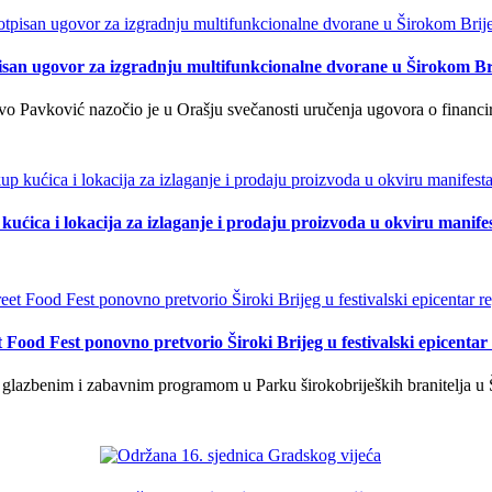
isan ugovor za izgradnju multifunkcionalne dvorane u Širokom Br
o Pavković nazočio je u Orašju svečanosti uručenja ugovora o financi
kućica i lokacija za izlaganje i prodaju proizvoda u okviru manife
t Food Fest ponovno pretvorio Široki Brijeg u festivalski epicentar 
lazbenim i zabavnim programom u Parku širokobrijeških branitelja u Š