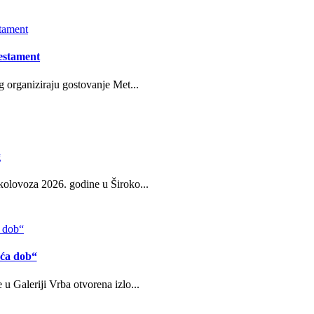
estament
g organiziraju gostovanje Met...
g
kolovoza 2026. godine u Široko...
eća dob“
u Galeriji Vrba otvorena izlo...