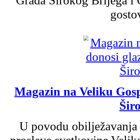
Grada Širokog Brijega i 
gosto
Magazin na Veliku Gosp
Šir
U povodu obilježavanja