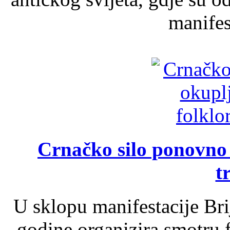
manifest
Crnačko silo ponovno o
t
U sklopu manifestacije Br
godine organizira smotru f