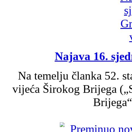
Najava 16. sjed
Na temelju članka 52. s
vijeća Širokog Brijega (
Brijega“,