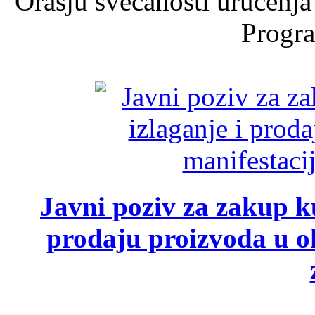
Orašju svečanosti uručenja
Progra
Javni poziv za zakup ku
prodaju proizvoda u ok