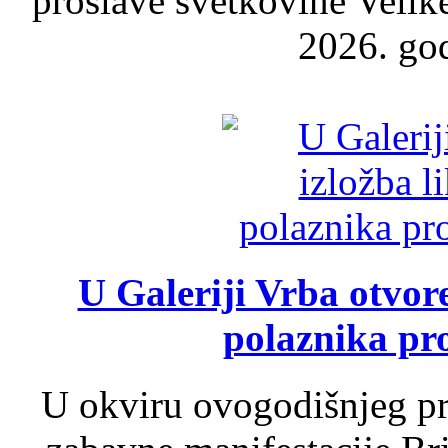
proslave svetkovine Velik
2026. god
U Galeriji Vrba otvor
polaznika pr
U okviru ovogodišnjeg pr