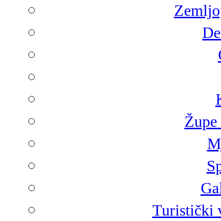
Zemljop
De
Župe 
Mj
Sp
Gal
Turistički 