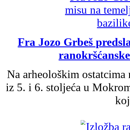
Fra Jozo Grbeš predsla
ranokršćanske
Na arheološkim ostatcima 
iz 5. i 6. stoljeća u Mokro
koj