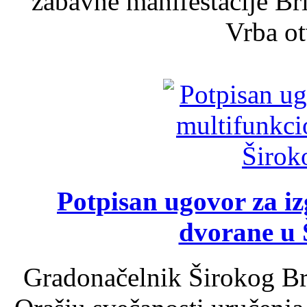
zabavne manifestacije Bri
Vrba ot
Potpisan ugovor za i
dvorane u 
Gradonačelnik Širokog Br