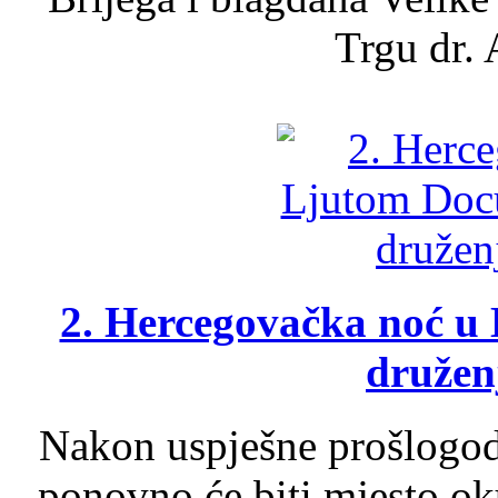
Trgu dr. 
2. Hercegovačka noć u 
druženj
Nakon uspješne prošlogodi
ponovno će biti mjesto ok