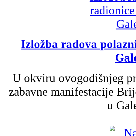
Izložba radova polazn
Gale
U okviru ovogodišnjeg pr
zabavne manifestacije Brij
u Gale