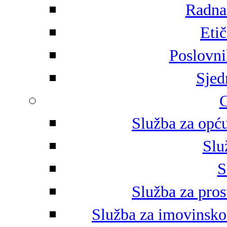
Radna 
Eti
Poslovni
Sjed
G
Služba za opću
Slu
S
Služba za pros
Služba za imovinsko-