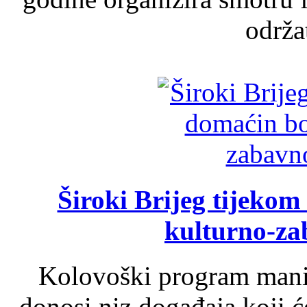
održat
Široki Brijeg tijeko
kulturno-z
Kolovoški program manif
donosi niz događaja koji ć