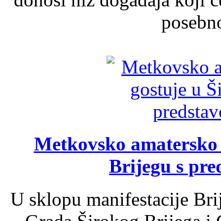
posebno
Metkovsko amatersko k
Brijegu s pr
U sklopu manifestacije Bri