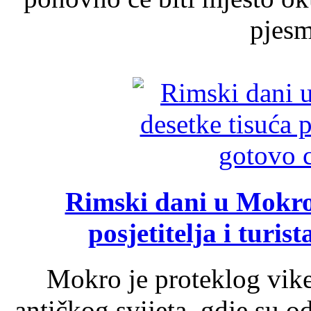
pjesme
Rimski dani u Mokrom
posjetitelja i turist
Mokro je proteklog vik
antičkog svijeta, gdje su 