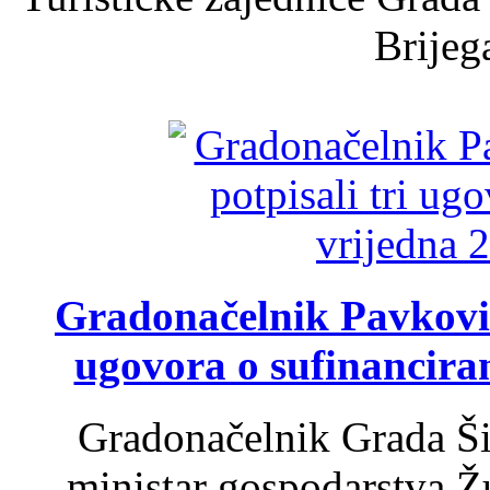
Brijega
Gradonačelnik Pavković 
ugovora o sufinancira
Gradonačelnik Grada Ši
ministar gospodarstva 