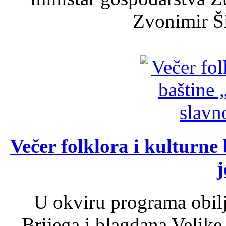
Zvonimir Šir
Večer folklora i kulturne 
j
U okviru programa obil
Brijega i blagdana Velike