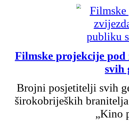
Filmske projekcije pod
svih 
Brojni posjetitelji svih 
širokobrijeških branitel
„Kino p