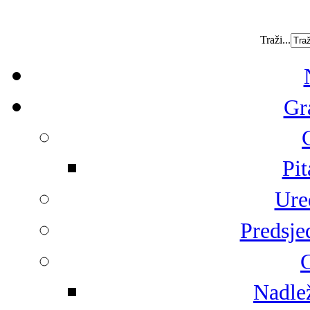
Traži...
Gr
Pit
Ure
Predsje
G
Nadlež