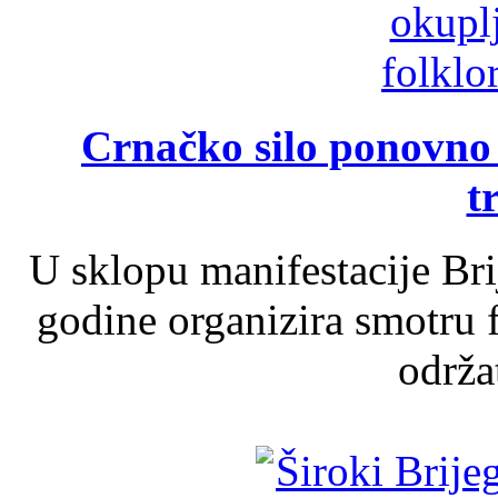
Crnačko silo ponovno o
t
U sklopu manifestacije Br
godine organizira smotru f
održat