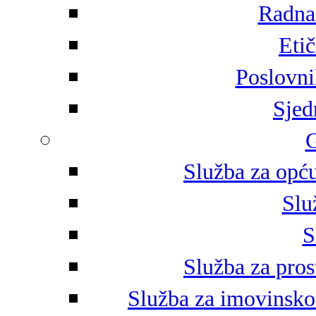
Radna 
Eti
Poslovni
Sjed
G
Služba za opću
Slu
S
Služba za pros
Služba za imovinsko-