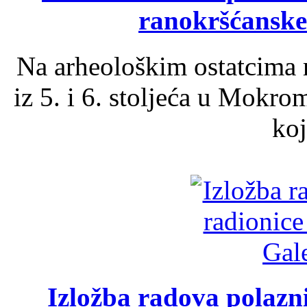
ranokršćanske
Na arheološkim ostatcima 
iz 5. i 6. stoljeća u Mokro
koj
Izložba radova polazn