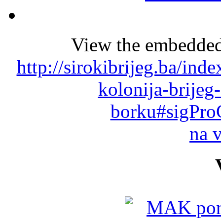
View the embedded 
http://sirokibrijeg.ba/ind
kolonija-brijeg
borku#sigPro
na 