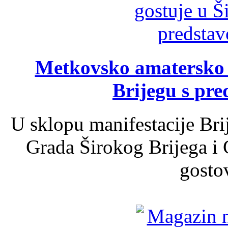
Metkovsko amatersko k
Brijegu s pr
U sklopu manifestacije Bri
Grada Širokog Brijega i 
gosto