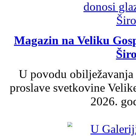
Magazin na Veliku Gosp
Šir
U povodu obilježavanja
proslave svetkovine Velik
2026. god