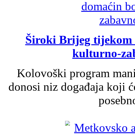
Široki Brijeg tijeko
kulturno-z
Kolovoški program manif
donosi niz događaja koji ć
posebno