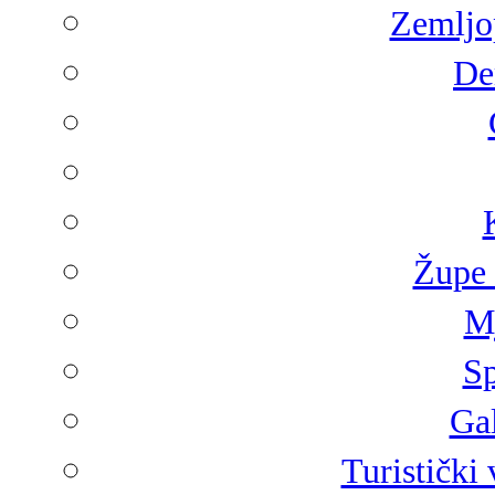
Zemljop
De
Župe 
Mj
Sp
Gal
Turistički 