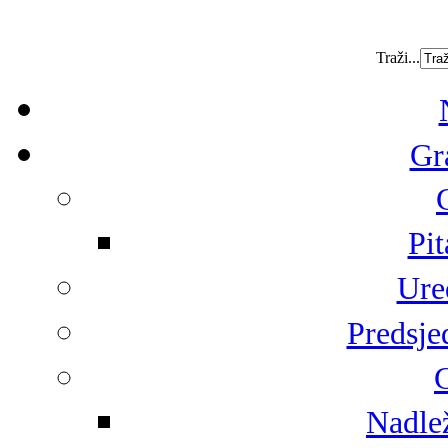
Traži...
Gr
Pit
Ure
Predsje
G
Nadlež