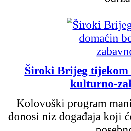
Široki Brijeg tijeko
kulturno-z
Kolovoški program manif
donosi niz događaja koji ć
posebno