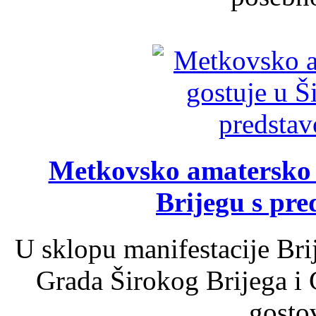
Metkovsko amatersko k
Brijegu s pr
U sklopu manifestacije Bri
Grada Širokog Brijega i 
gosto