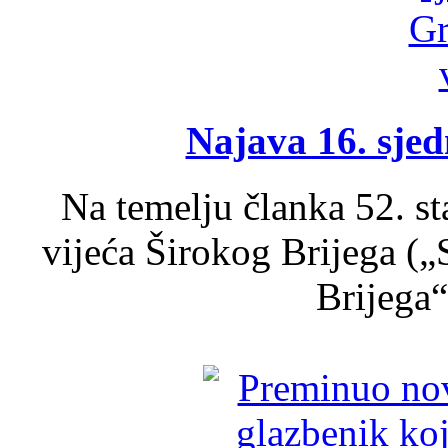
Najava 16. sjed
Na temelju članka 52. s
vijeća Širokog Brijega (
Brijega“,