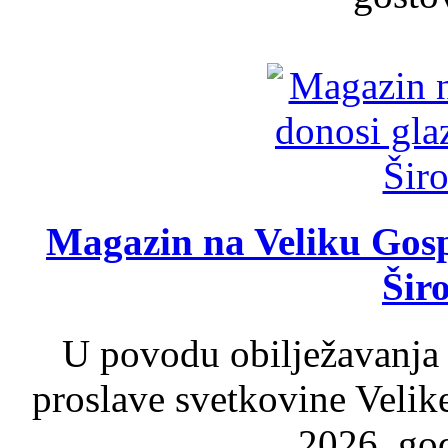
Magazin na Veliku Gosp
Šir
U povodu obilježavanja
proslave svetkovine Velik
2026. god