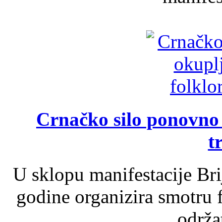
Crnačko silo ponovno o
t
U sklopu manifestacije Br
godine organizira smotru f
održat