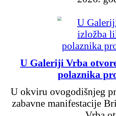
U Galeriji Vrba otvor
polaznika pr
U okviru ovogodišnjeg pr
zabavne manifestacije Bri
Vrba ot