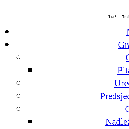
Traži...
Gr
Pit
Ure
Predsje
G
Nadlež