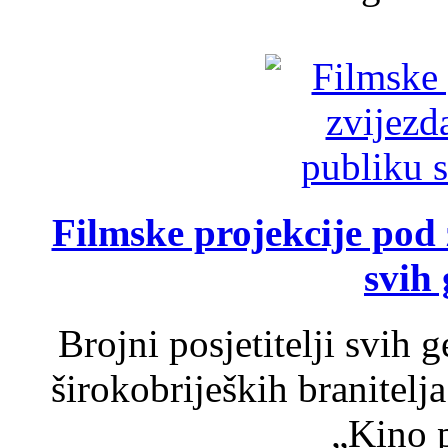
Filmske projekcije pod
svih 
Brojni posjetitelji svih 
širokobrijeških branitel
„Kino p