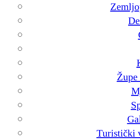
Zemljop
De
Župe 
Mj
Sp
Gal
Turistički 