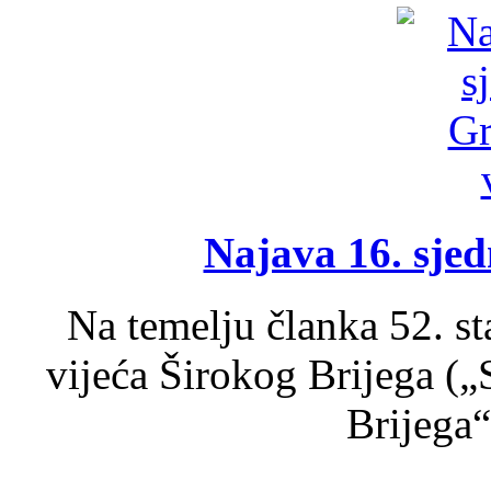
Najava 16. sjed
Na temelju članka 52. s
vijeća Širokog Brijega (
Brijega“,