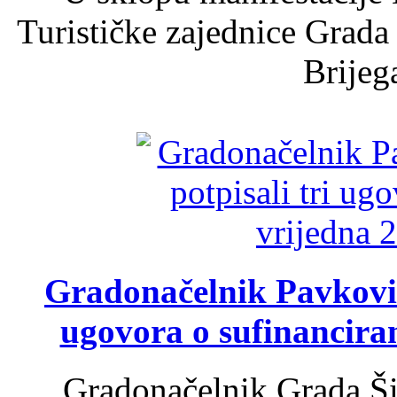
Turističke zajednice Grada
Brijega
Gradonačelnik Pavković 
ugovora o sufinancira
Gradonačelnik Grada Ši