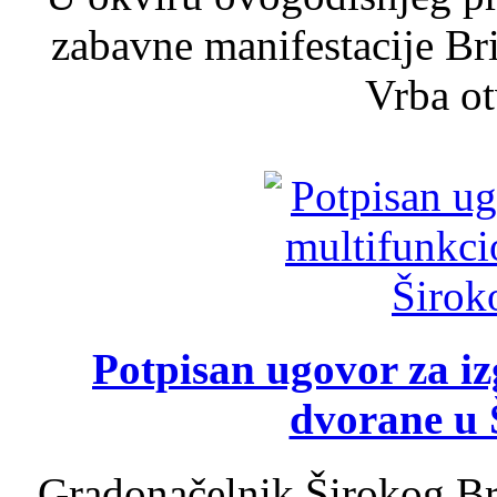
zabavne manifestacije Bri
Vrba ot
Potpisan ugovor za i
dvorane u 
Gradonačelnik Širokog Br