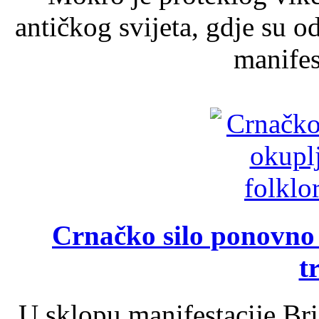
antičkog svijeta, gdje su 
manifest
Crnačko silo ponovno o
t
U sklopu manifestacije Br