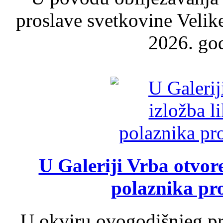
proslave svetkovine Velik
2026. god
U Galeriji Vrba otvor
polaznika pr
U okviru ovogodišnjeg pr