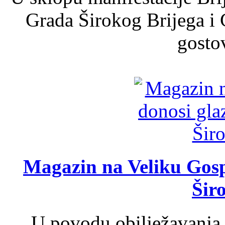
Grada Širokog Brijega i 
gosto
Magazin na Veliku Gosp
Šir
U povodu obilježavanja