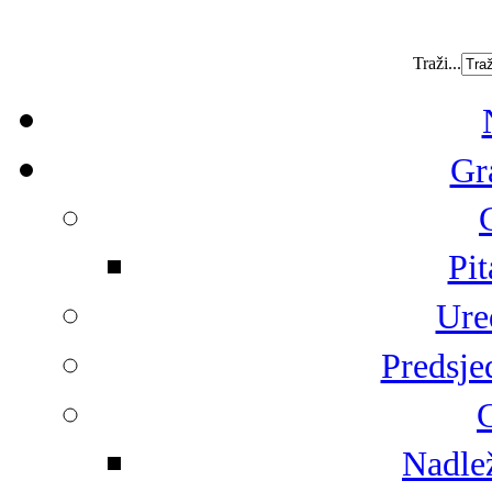
Traži...
Gr
Pit
Ure
Predsje
G
Nadlež