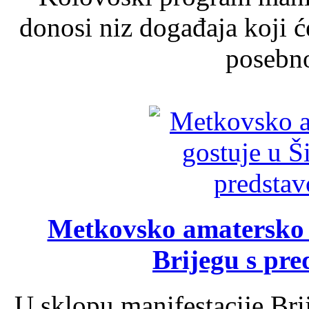
donosi niz događaja koji ć
posebno
Metkovsko amatersko k
Brijegu s pr
U sklopu manifestacije Bri