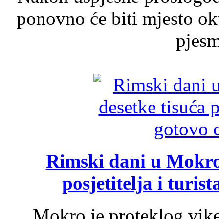
ponovno će biti mjesto ok
pjesme
Rimski dani u Mokrom
posjetitelja i turist
Mokro je proteklog vik