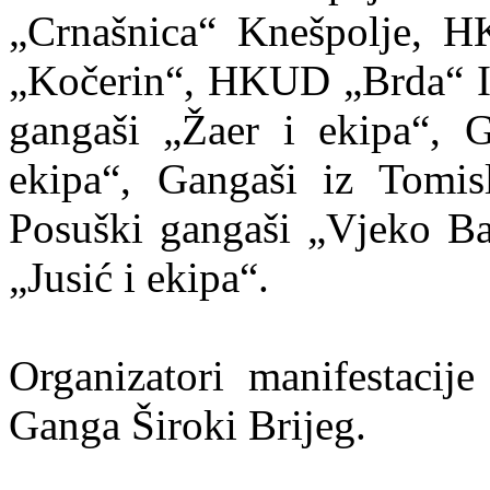
„Crnašnica“ Knešpolje,
„Kočerin“, HKUD „Brda“ I
gangaši „Žaer i ekipa“, 
ekipa“, Gangaši iz Tomis
Posuški gangaši „Vjeko Baš
„Jusić i ekipa“.
Organizatori manifestaci
Ganga Široki Brijeg.