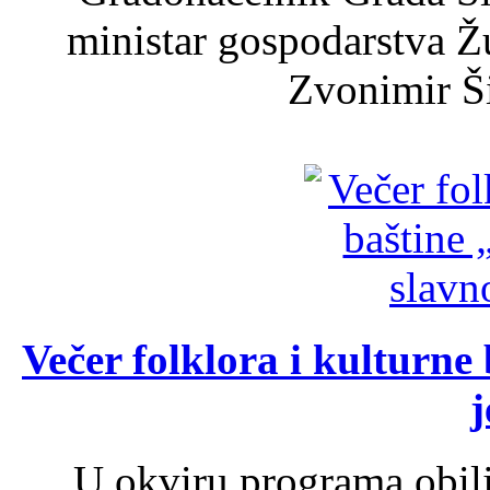
ministar gospodarstva 
Zvonimir Šir
Večer folklora i kulturne 
j
U okviru programa obil