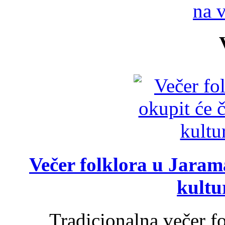
na 
Večer folklora u Jarama
kultu
Tradicionalna večer f