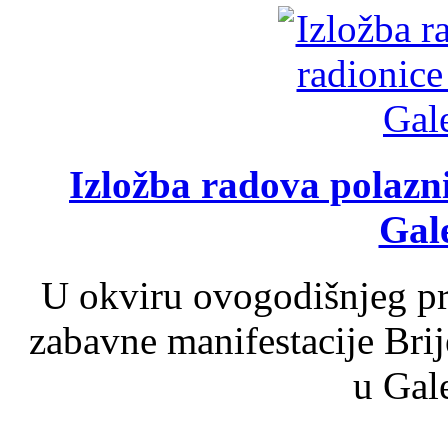
Izložba radova polazn
Gale
U okviru ovogodišnjeg pr
zabavne manifestacije Brij
u Gale