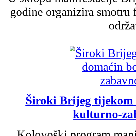
godine organizira smotru f
održat
Široki Brijeg tijeko
kulturno-z
Kolovoški program manif