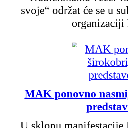
svoje“ održat će se u s
organizaciji
MAK ponovno nasmija
predsta
U sklopu manifestacije 