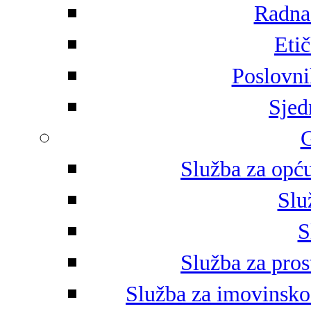
Radna 
Eti
Poslovni
Sjed
G
Služba za opću
Slu
S
Služba za pros
Služba za imovinsko-