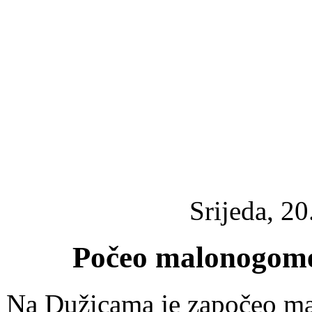
Srijeda, 2
Počeo malonogomet
Na Dužicama je započeo ma