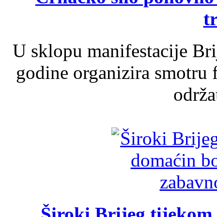
t
U sklopu manifestacije Br
godine organizira smotru f
održat
Široki Brijeg tijeko