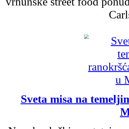
vrhunske street food ponu
Carl
Sveta misa na temelji
M