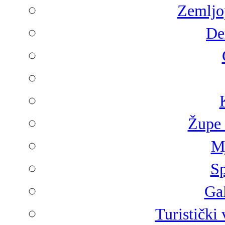
Zemljop
De
Župe 
Mj
Sp
Gal
Turistički 