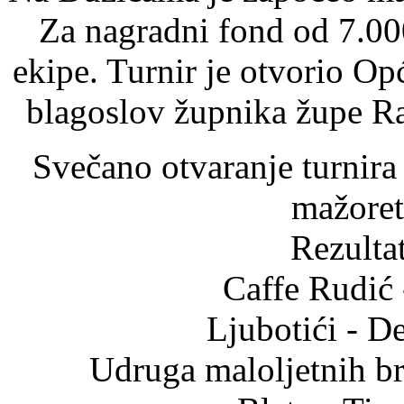
Za nagradni fond od 7.00
ekipe. Turnir je otvorio Op
blagoslov župnika župe Ra
Svečano otvaranje turnir
mažoretk
Rezultat
Caffe Rudić 
Ljubotići - D
Udruga maloljetnih b