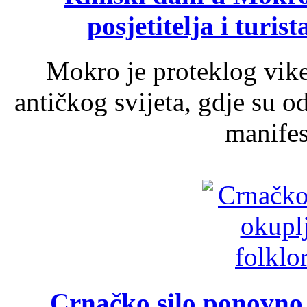
posjetitelja i turist
Mokro je proteklog vik
antičkog svijeta, gdje su 
manifest
Crnačko silo ponovno o