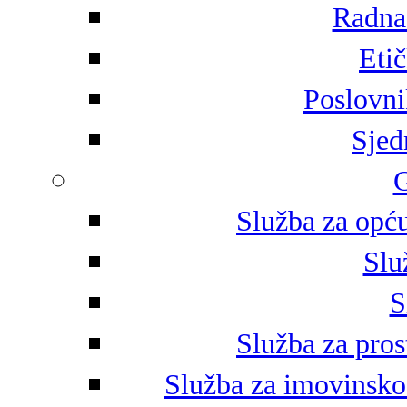
Radna 
Eti
Poslovni
Sjed
G
Služba za opću
Slu
S
Služba za pros
Služba za imovinsko-