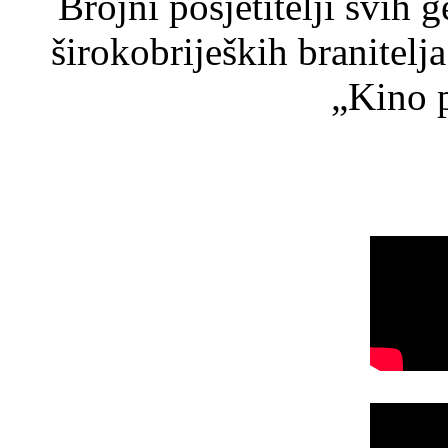
Brojni posjetitelji svih 
širokobrijeških branitel
„Kino p