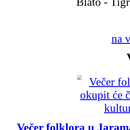
Blato - Tig
na 
Večer folklora u Jarama