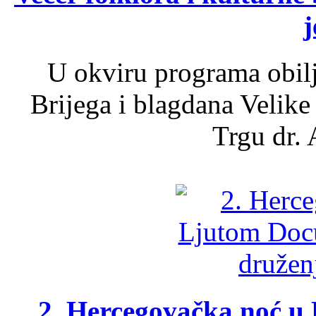
j
U okviru programa obil
Brijega i blagdana Velike
Trgu dr. 
2. Hercegovačka noć u 