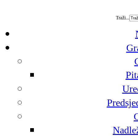
Traži...
Gr
Pit
Ure
Predsje
G
Nadlež