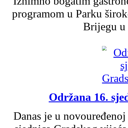
Iznimno bogatim gastron
programom u Parku široko
Brijegu u 
Održana 16. sje
Danas je u novouređenoj 