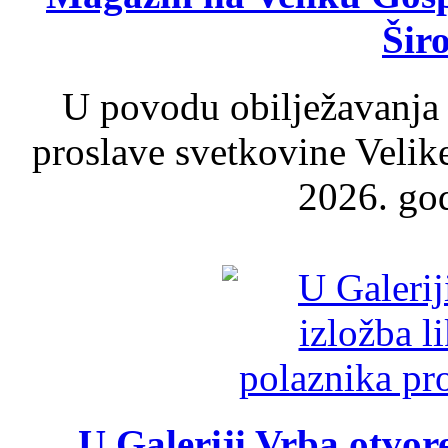
Šir
U povodu obilježavanja
proslave svetkovine Velik
2026. god
U Galeriji Vrba otvor