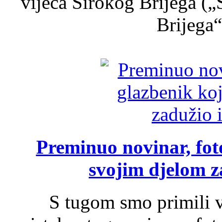
vijeća Širokog Brijega (
Brijega“,
Preminuo novinar, foto
svojim djelom za
S tugom smo primili v