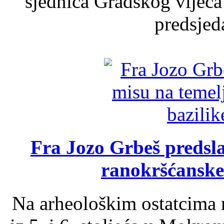
sjednica Gradskog vijeća
predsjed
Fra Jozo Grbeš predsla
ranokršćanske
Na arheološkim ostatcima 