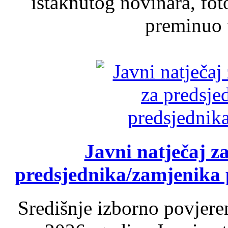
istaknutog novinara, foto
preminuo u
Javni natječaj z
predsjednika/zamjenika 
Središnje izborno povjere