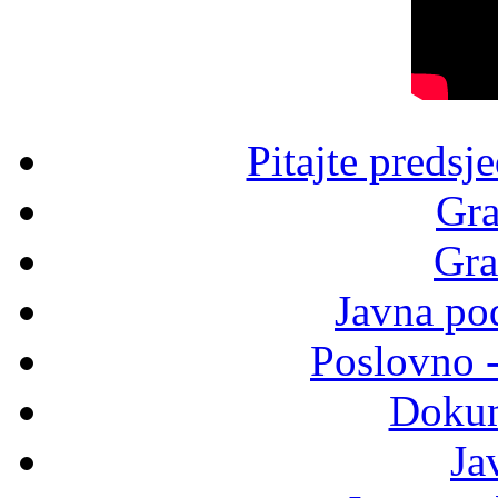
Pitajte predsj
Gra
Gra
Javna po
Poslovno 
Dokum
Ja