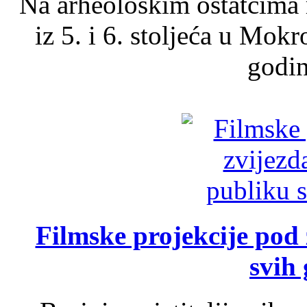
Na arheološkim ostatcima 
iz 5. i 6. stoljeća u Mok
godin
Filmske projekcije pod
svih 