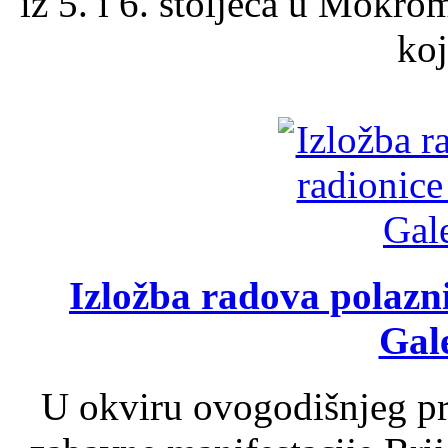
iz 5. i 6. stoljeća u Mokro
koj
Izložba radova polazn
Gale
U okviru ovogodišnjeg pr