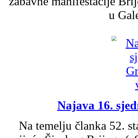
zabavne manifestacije Brij
u Gale
Najava 16. sjed
Na temelju članka 52. s