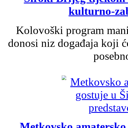
kulturno-z
Kolovoški program manif
donosi niz događaja koji ć
posebno
Metkovsko amatersko k