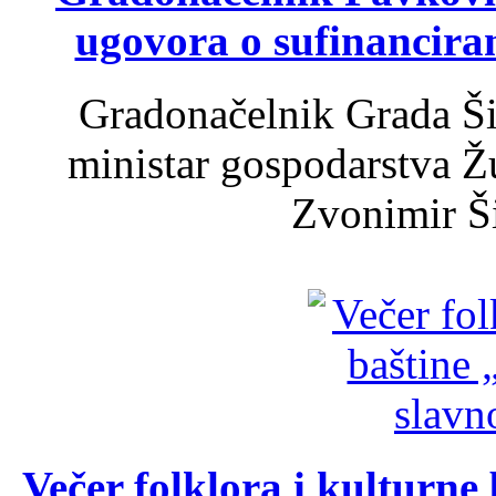
ugovora o sufinancira
Gradonačelnik Grada Ši
ministar gospodarstva 
Zvonimir Šir
Večer folklora i kulturne 