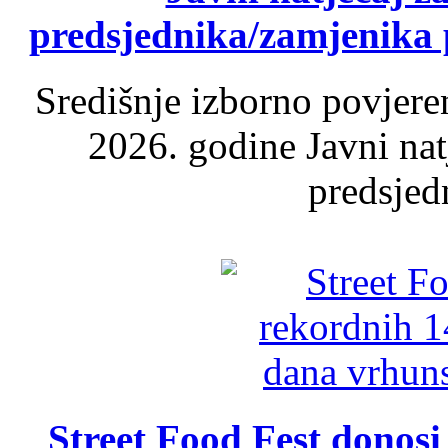
predsjednika/zamjenika 
Središnje izborno povjere
2026. godine Javni nat
predsjed
Street Food Fest donosi 