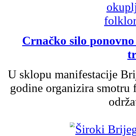
Crnačko silo ponovno o
t
U sklopu manifestacije Br
godine organizira smotru f
održat