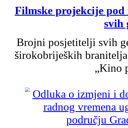
Filmske projekcije pod
svih 
Brojni posjetitelji svih 
širokobrijeških branitel
„Kino p