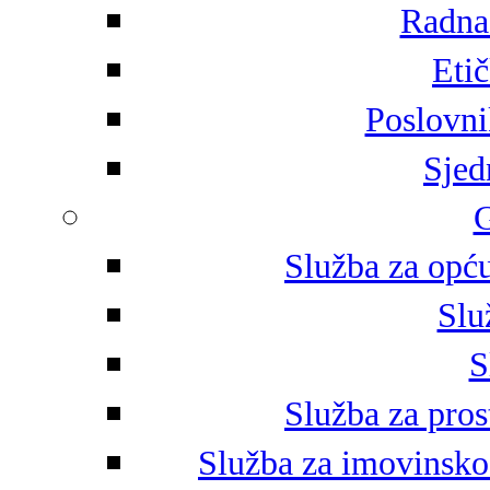
Radna 
Eti
Poslovni
Sjed
G
Služba za opću
Slu
S
Služba za pros
Služba za imovinsko-