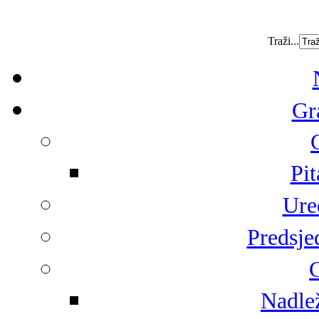
Traži...
Gr
Pit
Ure
Predsje
G
Nadlež