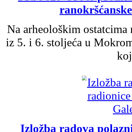
ranokršćanske
Na arheološkim ostatcima 
iz 5. i 6. stoljeća u Mokro
koj
Izložba radova polazn