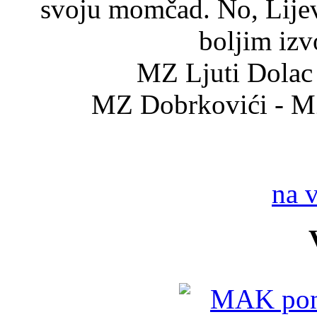
svoju momčad. No, Lijeva
boljim iz
MZ Ljuti Dolac 
MZ Dobrkovići - MZ
na 