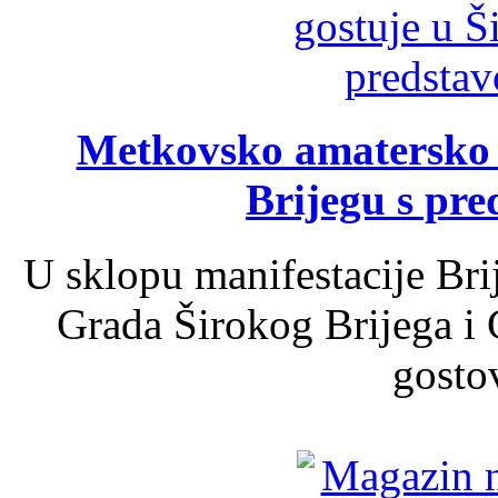
Metkovsko amatersko k
Brijegu s pr
U sklopu manifestacije Bri
Grada Širokog Brijega i 
gosto