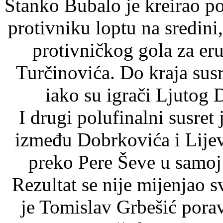
Stanko Bubalo je kreirao p
protivniku loptu na sredini
protivničkog gola za eru
Turčinovića. Do kraja susr
iako su igrači Ljutog 
I drugi polufinalni susre
između Dobrkovića i Lijev
preko Pere Ševe u samoj
Rezultat se nije mijenjao 
je Tomislav Grbešić porav