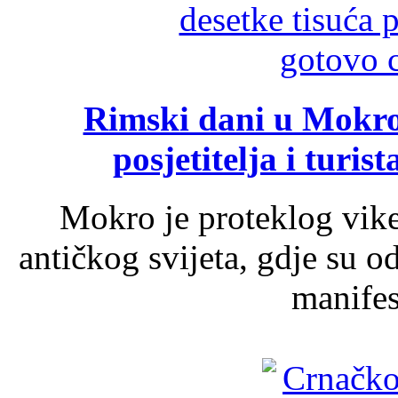
Rimski dani u Mokrom
posjetitelja i turist
Mokro je proteklog vik
antičkog svijeta, gdje su 
manifest