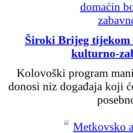
Široki Brijeg tijeko
kulturno-z
Kolovoški program manif
donosi niz događaja koji ć
posebno