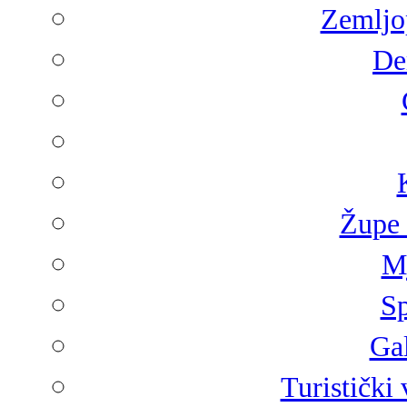
Zemljop
De
Župe 
Mj
Sp
Gal
Turistički 