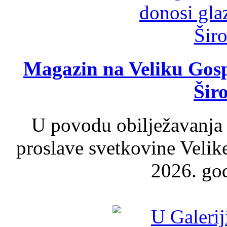
Magazin na Veliku Gosp
Šir
U povodu obilježavanja
proslave svetkovine Velik
2026. god