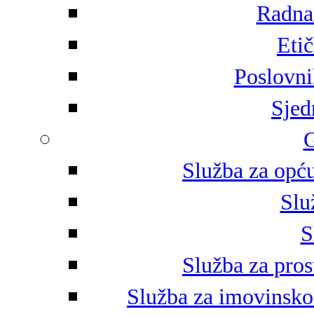
Radna 
Eti
Poslovni
Sjed
G
Služba za opću
Slu
S
Služba za pros
Služba za imovinsko-