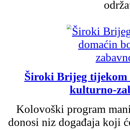
održat
Široki Brijeg tijeko
kulturno-z
Kolovoški program manif
donosi niz događaja koji ć