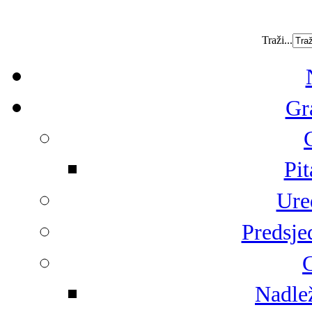
Traži...
Gr
Pit
Ure
Predsje
G
Nadlež