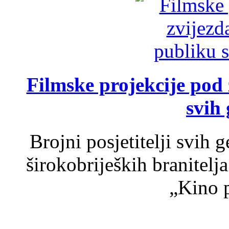
Filmske projekcije pod
svih 
Brojni posjetitelji svih 
širokobrijeških branitel
„Kino p