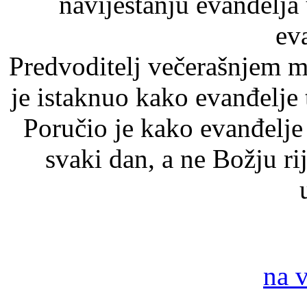
naviještanju evanđelja
ev
Predvoditelj večerašnjem m
je istaknuo kako evanđelje t
Poručio je kako evanđelje 
svaki dan, a ne Božju ri
na 