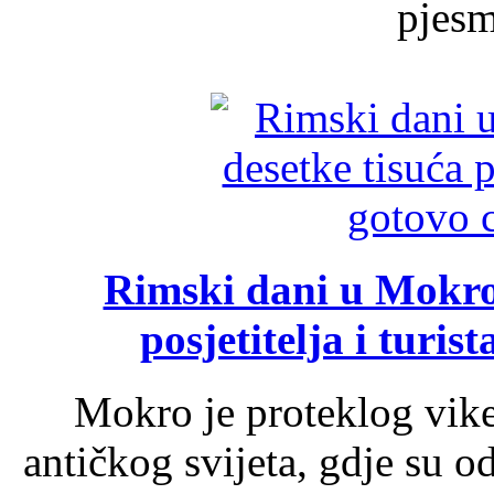
pjesme
Rimski dani u Mokrom
posjetitelja i turist
Mokro je proteklog vik
antičkog svijeta, gdje su 