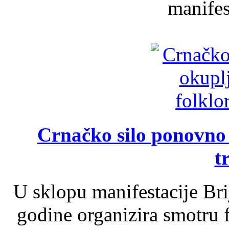
manifest
Crnačko silo ponovno o
t
U sklopu manifestacije Br
godine organizira smotru f