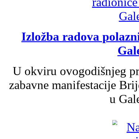
Izložba radova polazn
Gale
U okviru ovogodišnjeg pr
zabavne manifestacije Brij
u Gale