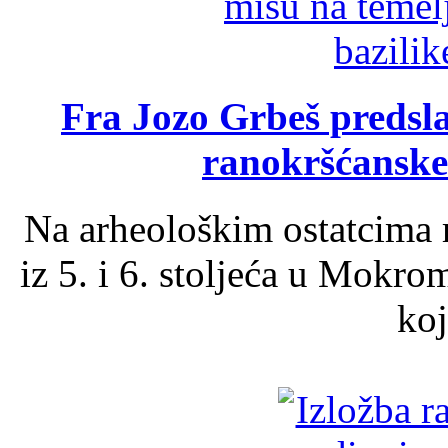
Fra Jozo Grbeš predsla
ranokršćanske
Na arheološkim ostatcima 
iz 5. i 6. stoljeća u Mokro
koj