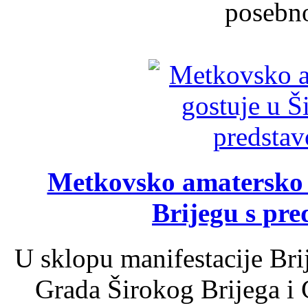
posebno
Metkovsko amatersko k
Brijegu s pr
U sklopu manifestacije Bri
Grada Širokog Brijega i 