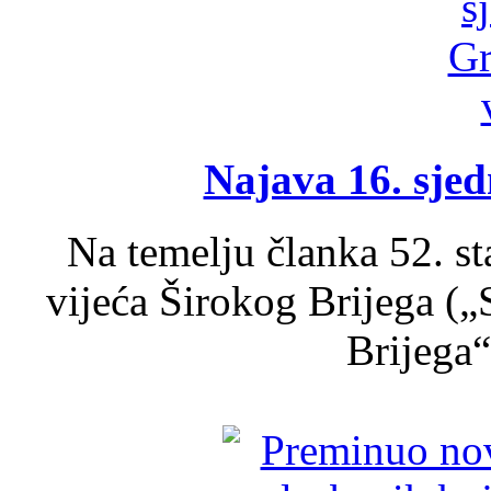
Najava 16. sjed
Na temelju članka 52. s
vijeća Širokog Brijega (
Brijega“,