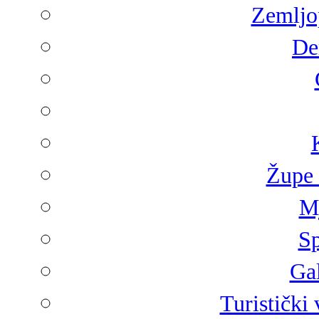
Zemljop
De
Župe 
Mj
Sp
Gal
Turistički 