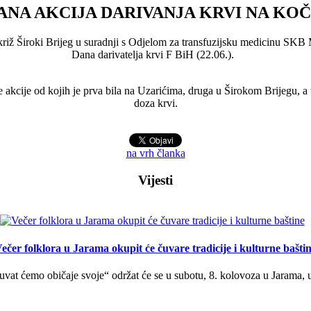
NA AKCIJA DARIVANJA KRVI NA KO
križ Široki Brijeg u suradnji s Odjelom za transfuzijsku medicinu SKB 
Dana darivatelja krvi F BiH (22.06.).
akcije od kojih je prva bila na Uzarićima, druga u Širokom Brijegu, a t
doza krvi.
na vrh članka
Vijesti
ečer folklora u Jarama okupit će čuvare tradicije i kulturne bašti
uvat ćemo običaje svoje“ održat će se u subotu, 8. kolovoza u Jarama, 