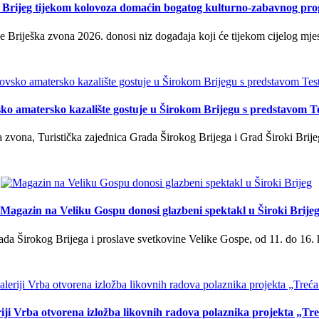
i Brijeg tijekom kolovoza domaćin bogatog kulturno-zabavnog pr
 Briješka zvona 2026. donosi niz događaja koji će tijekom cijelog mjes
ko amatersko kazalište gostuje u Širokom Brijegu s predstavom T
 zvona, Turistička zajednica Grada Širokog Brijega i Grad Široki Brije
Magazin na Veliku Gospu donosi glazbeni spektakl u Široki Brije
a Širokog Brijega i proslave svetkovine Velike Gospe, od 11. do 16. 
iji Vrba otvorena izložba likovnih radova polaznika projekta „Tr