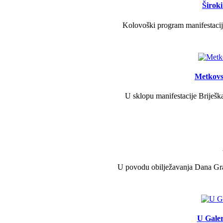
Širok
Kolovoški program manifestacije
Metkovs
U sklopu manifestacije Briješka
U povodu obilježavanja Dana Grad
U Galer