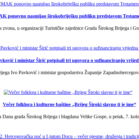
K ponovno nasmijao širokobriješku publiku predstavom Testam
a zvona, u organizaciji Turističke zajednice Grada Širokog Brijega i Gra
ković i ministar Širić potpisali tri ugovora o sufinanciranju vrij
ega Ivo Pavković i ministar gospodarstva Županije Zapadnohercegovačk
Večer folklora i kulturne baštine „Brijeg Široki slavno ti je ime“
 Dana grada Širokog Brijega i blagdana Velike Gospe, u petak, 7. kolov