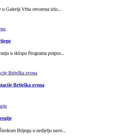
u Galeriji Vrba otvorena izlo...
ijegu
ranju u sklopu Programa potpor...
stacije Briješka zvona
regije
irokom Brijegu u nedjelju nave...