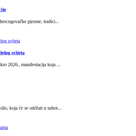
ije
hercegovačke pjesme, tradici...
jelog svijeta
ro 2026., manifestacija koja ...
o, koja će se održati u subot...