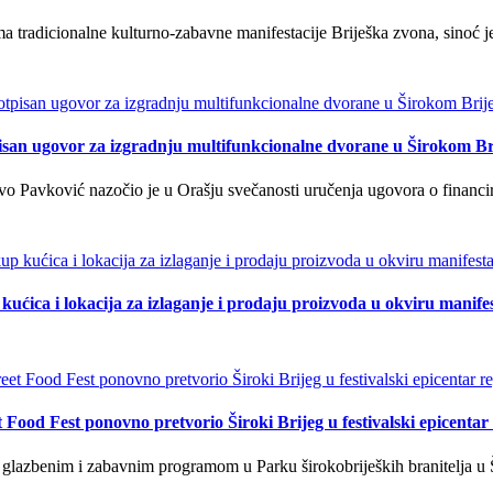
tradicionalne kulturno-zabavne manifestacije Briješka zvona, sinoć je 
isan ugovor za izgradnju multifunkcionalne dvorane u Širokom Br
o Pavković nazočio je u Orašju svečanosti uručenja ugovora o financi
kućica i lokacija za izlaganje i prodaju proizvoda u okviru manife
t Food Fest ponovno pretvorio Široki Brijeg u festivalski epicentar 
lazbenim i zabavnim programom u Parku širokobrijeških branitelja u Š