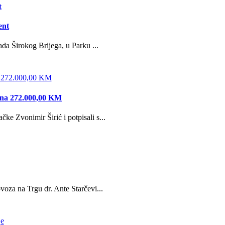
ent
da Širokog Brijega, u Parku ...
edna 272.000,00 KM
e Zvonimir Širić i potpisali s...
oza na Trgu dr. Ante Starčevi...