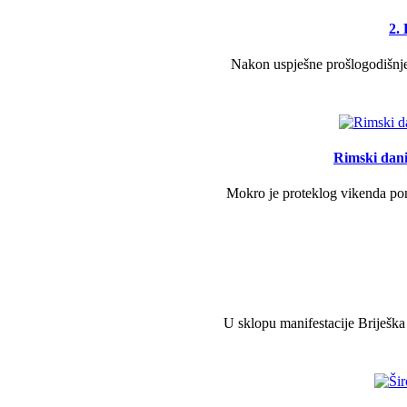
2.
Nakon uspješne prošlogodišnje 
Rimski dani 
Mokro je proteklog vikenda pono
U sklopu manifestacije Briješka