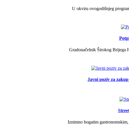
U okviru ovogodišnjeg programa 
Potp
Gradonačelnik Širokog Brijega Iv
Javni poziv za zakup 
Stree
Iznimno bogatim gastronomskim, g