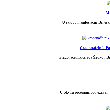
MA
U sklopu manifestacije Briješk
Gradonačelnik Pav
Gradonačelnik Grada Širokog Brij
U okviru programa obilježavanja