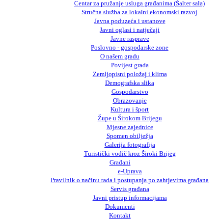
Centar za pružanje usluga građanima (Šalter sala)
Stručna služba za lokalni ekonomski razvoj
Javna poduzeća i ustanove
Javni oglasi i natječaji
Javne rasprave
Poslovno - gospodarske zone
O našem gradu
Povijest grada
Zemljopisni položaj i klima
Demografska slika
Gospodarstvo
Obrazovanje
Kultura i šport
Župe u Širokom Brijegu
Mjesne zajednice
Spomen obilježja
Galerija fotografija
Turistički vodič kroz Široki Brijeg
Građani
e-Uprava
Pravilnik o načinu rada i postupanja po zahtjevima građana
Servis građana
Javni pristup informacijama
Dokumenti
Kontakt