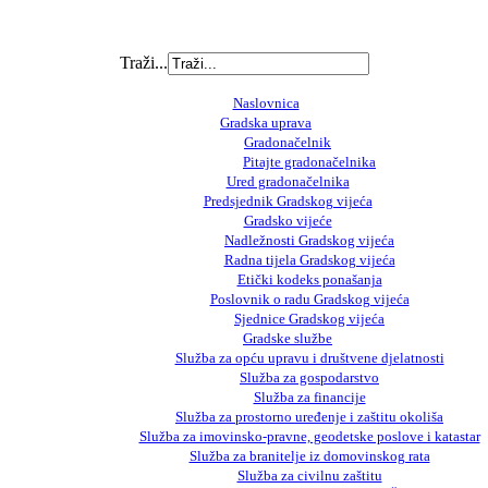
Traži...
Naslovnica
Gradska uprava
Gradonačelnik
Pitajte gradonačelnika
Ured gradonačelnika
Predsjednik Gradskog vijeća
Gradsko vijeće
Nadležnosti Gradskog vijeća
Radna tijela Gradskog vijeća
Etički kodeks ponašanja
Poslovnik o radu Gradskog vijeća
Sjednice Gradskog vijeća
Gradske službe
Služba za opću upravu i društvene djelatnosti
Služba za gospodarstvo
Služba za financije
Služba za prostorno uređenje i zaštitu okoliša
Služba za imovinsko-pravne, geodetske poslove i katastar
Služba za branitelje iz domovinskog rata
Služba za civilnu zaštitu