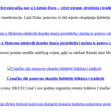
 Hercegovačka noć u Ljutom Docu – večer pjesme, druženja i tradic
manifestacije, Ljuti Dolac ponovno će biti mjesto okupljanja ljubitelja 
u Mokrom oduševili desetke tisuća posjetitelja i turista iz gotovo ci
vno postalo središte antičkog svijeta, gdje su održani Rimski dani Mok
Crnačko silo ponovno okuplja ljubitelje folklora i tradicije
 zvona, HKUD Crnač i ove godine organizira smotru folklora Crnačko sil