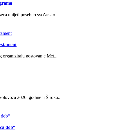
ograma
eca unijeti posebno svečarsko...
estament
g organiziraju gostovanje Met...
g
kolovoza 2026. godine u Široko...
eća dob“