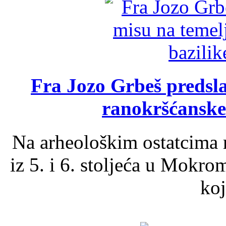
Fra Jozo Grbeš predsla
ranokršćanske
Na arheološkim ostatcima 
iz 5. i 6. stoljeća u Mokro
koj