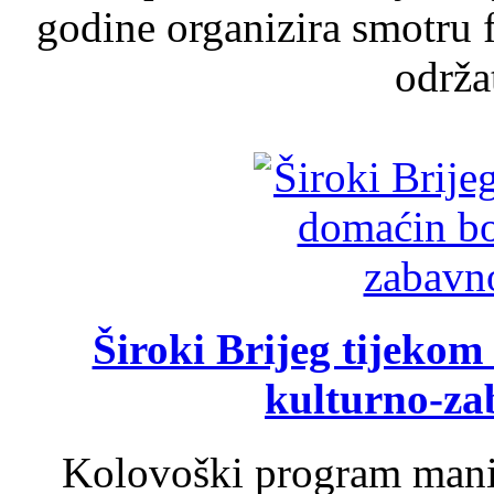
godine organizira smotru f
održat
Široki Brijeg tijeko
kulturno-z
Kolovoški program manif