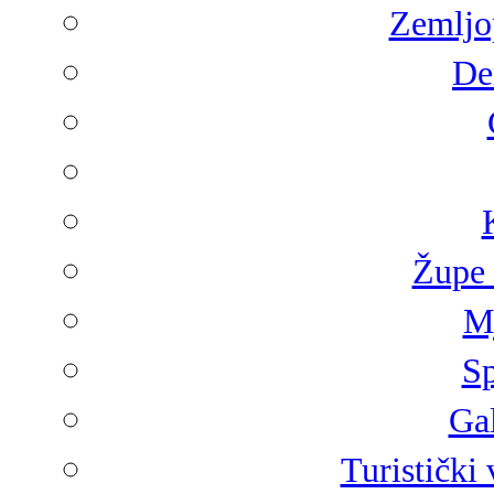
Zemljop
De
Župe 
Mj
Sp
Gal
Turistički 