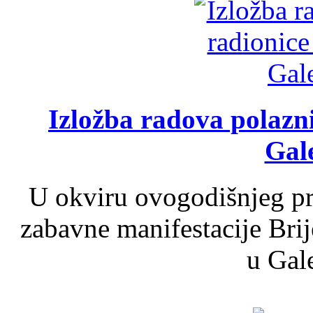
Izložba radova polazn
Gale
U okviru ovogodišnjeg pr
zabavne manifestacije Brij
u Gale