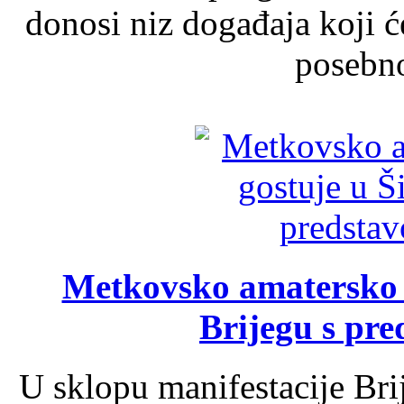
donosi niz događaja koji ć
posebno
Metkovsko amatersko k
Brijegu s pr
U sklopu manifestacije Bri