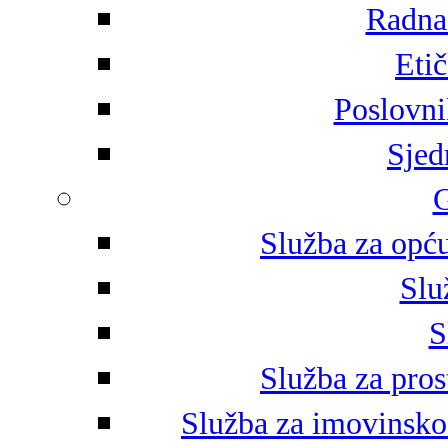
Radna 
Eti
Poslovni
Sjed
G
Služba za opću
Slu
S
Služba za pros
Služba za imovinsko-