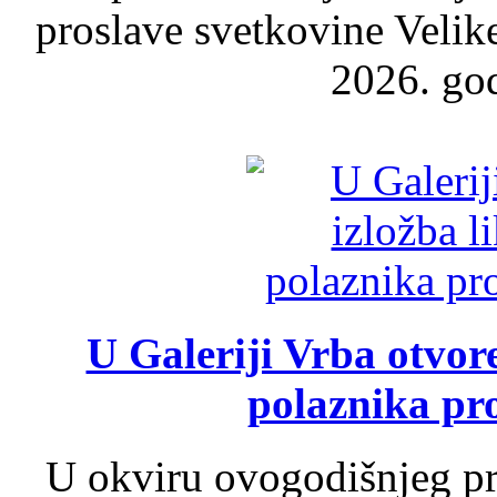
proslave svetkovine Velik
2026. god
U Galeriji Vrba otvor
polaznika pr
U okviru ovogodišnjeg pr