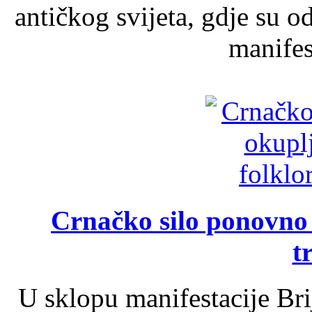
antičkog svijeta, gdje su 
manifest
Crnačko silo ponovno o
t
U sklopu manifestacije Br