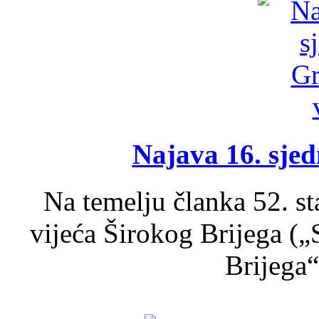
Najava 16. sjed
Na temelju članka 52. s
vijeća Širokog Brijega (
Brijega“,