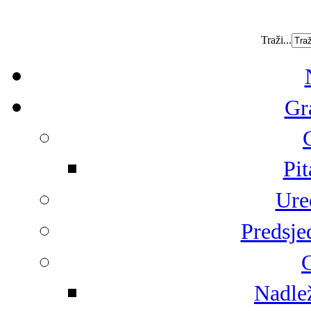
Traži...
Gr
Pit
Ure
Predsje
G
Nadlež