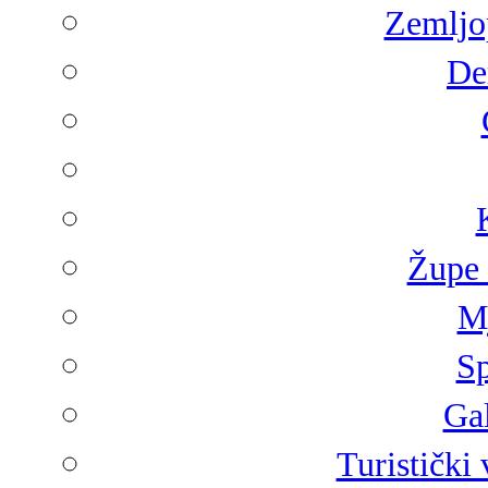
Zemljop
De
Župe 
Mj
Sp
Gal
Turistički 