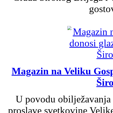
gosto
Magazin na Veliku Gosp
Šir
U povodu obilježavanja
proslave svetkovine Velik