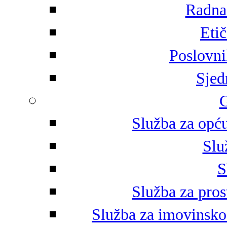
Radna 
Eti
Poslovni
Sjed
G
Služba za opću
Slu
S
Služba za pros
Služba za imovinsko-