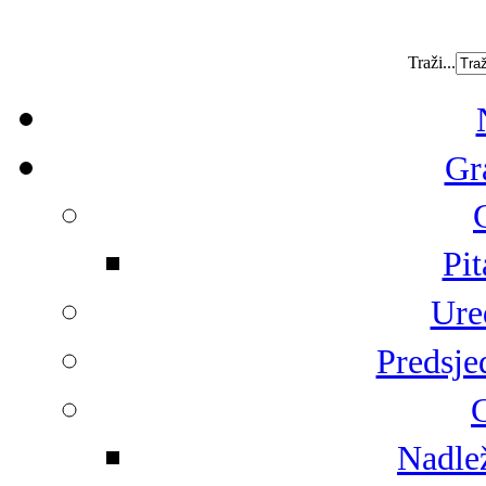
Traži...
Gr
Pit
Ure
Predsje
G
Nadlež