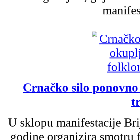
manifest
Crnačko silo ponovno o
t
U sklopu manifestacije Br
godine organizira smotru f