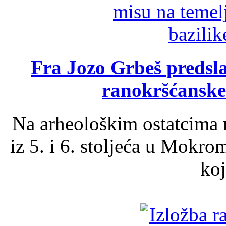
Fra Jozo Grbeš predsla
ranokršćanske
Na arheološkim ostatcima 
iz 5. i 6. stoljeća u Mokro
koj