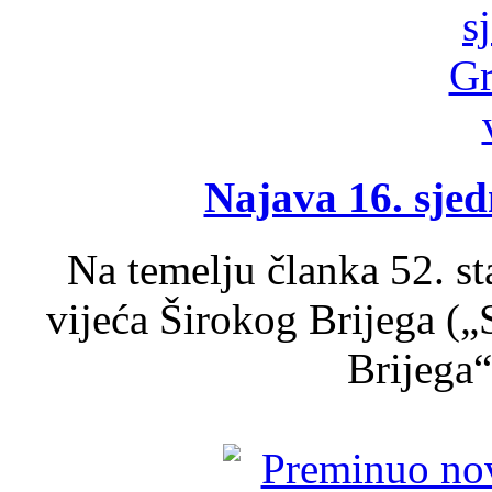
Najava 16. sjed
Na temelju članka 52. s
vijeća Širokog Brijega (
Brijega“,