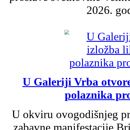
2026. god
U Galeriji Vrba otvor
polaznika pr
U okviru ovogodišnjeg pr
zabavne manifestacije Bri