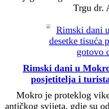
Trgu dr. 
Rimski dani u Mokrom
posjetitelja i turist
Mokro je proteklog vik
antičkog svijeta, gdje su 