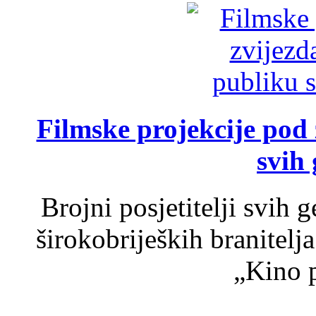
Filmske projekcije pod
svih 
Brojni posjetitelji svih 
širokobrijeških branitel
„Kino p