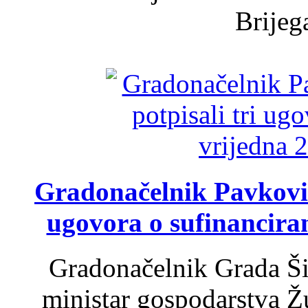
Brijega
Gradonačelnik Pavković 
ugovora o sufinancira
Gradonačelnik Grada Ši
ministar gospodarstva 