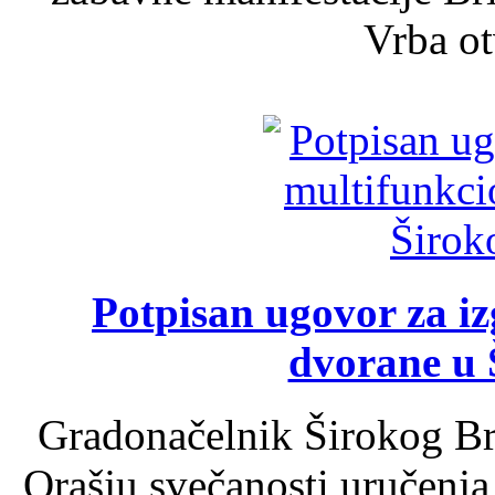
Vrba ot
Potpisan ugovor za i
dvorane u 
Gradonačelnik Širokog Br
Orašju svečanosti uručenja