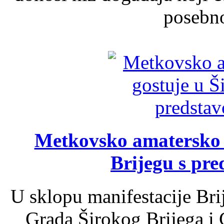
posebno
Metkovsko amatersko k
Brijegu s pr
U sklopu manifestacije Bri
Grada Širokog Brijega i 