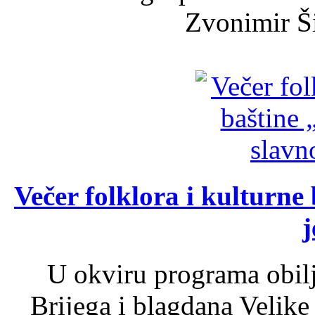
Zvonimir Šir
Večer folklora i kulturne 
j
U okviru programa obil
Brijega i blagdana Velike