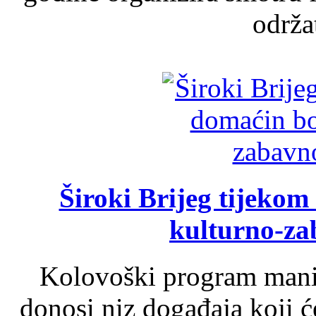
održat
Široki Brijeg tijeko
kulturno-z
Kolovoški program manif
donosi niz događaja koji ć