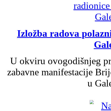
Izložba radova polazn
Gale
U okviru ovogodišnjeg pr
zabavne manifestacije Brij
u Gale