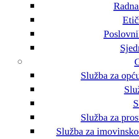
Radna 
Eti
Poslovni
Sjed
G
Služba za opću
Slu
S
Služba za pros
Služba za imovinsko-