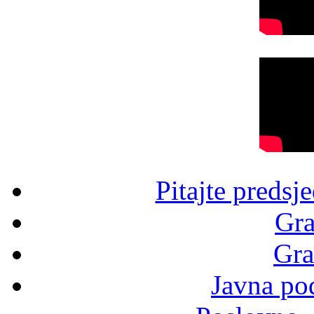
Pitajte predsj
Gra
Gra
Javna po