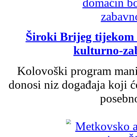
Široki Brijeg tijeko
kulturno-z
Kolovoški program manif
donosi niz događaja koji ć
posebno