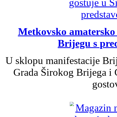
Metkovsko amatersko k
Brijegu s pr
U sklopu manifestacije Bri
Grada Širokog Brijega i 
gosto