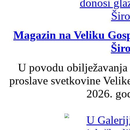
Magazin na Veliku Gosp
Šir
U povodu obilježavanja
proslave svetkovine Velik
2026. god