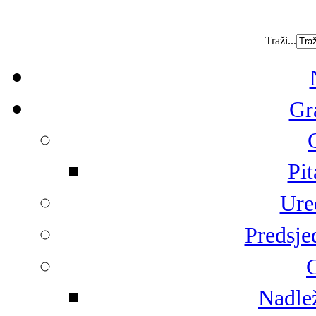
Traži...
Gr
Pit
Ure
Predsje
G
Nadlež