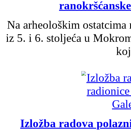
ranokršćanske
Na arheološkim ostatcima 
iz 5. i 6. stoljeća u Mokro
koj
Izložba radova polazn