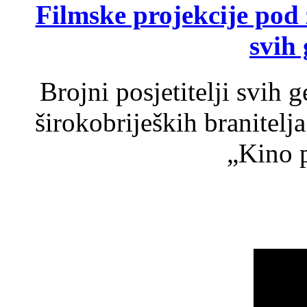
Filmske projekcije pod
svih 
Brojni posjetitelji svih 
širokobrijeških branitel
„Kino p