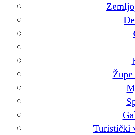
Zemljop
De
Župe 
Mj
Sp
Gal
Turistički 