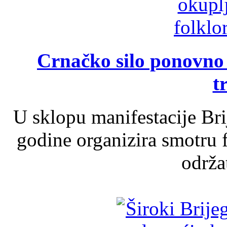
Crnačko silo ponovno o
t
U sklopu manifestacije Br
godine organizira smotru f
održat