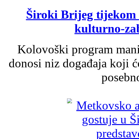
Široki Brijeg tijeko
kulturno-z
Kolovoški program manif
donosi niz događaja koji ć
posebno