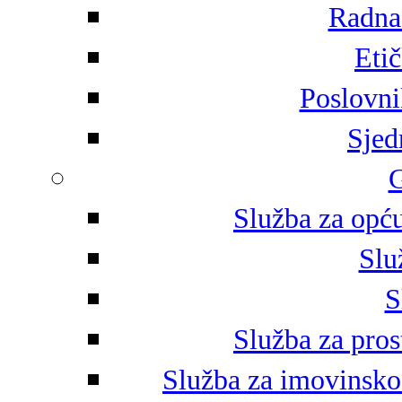
Radna 
Eti
Poslovni
Sjed
G
Služba za opću
Slu
S
Služba za pros
Služba za imovinsko-