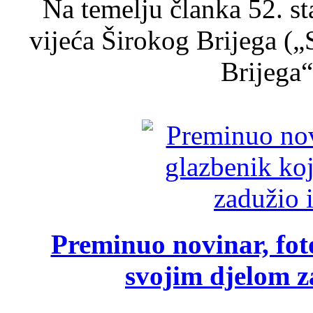
Na temelju članka 52. s
vijeća Širokog Brijega (
Brijega“,
Preminuo novinar, foto
svojim djelom za