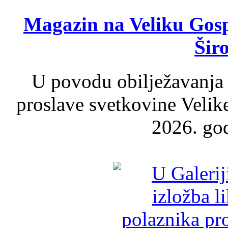
Magazin na Veliku Gosp
Šir
U povodu obilježavanja
proslave svetkovine Velik
2026. god