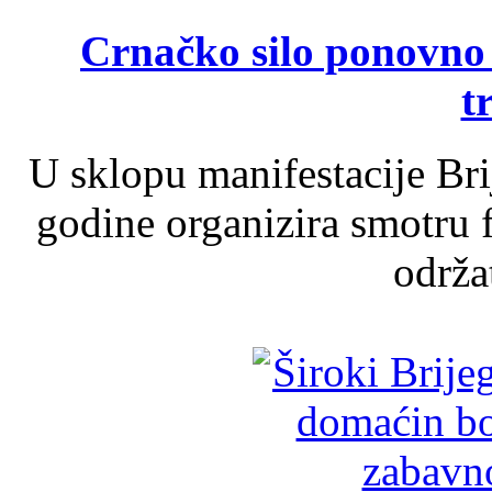
Crnačko silo ponovno o
t
U sklopu manifestacije Br
godine organizira smotru f
održat