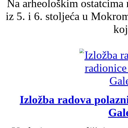
Na arheološkim ostatcima 
iz 5. i 6. stoljeća u Mokro
koj
Izložba radova polazn
Gale