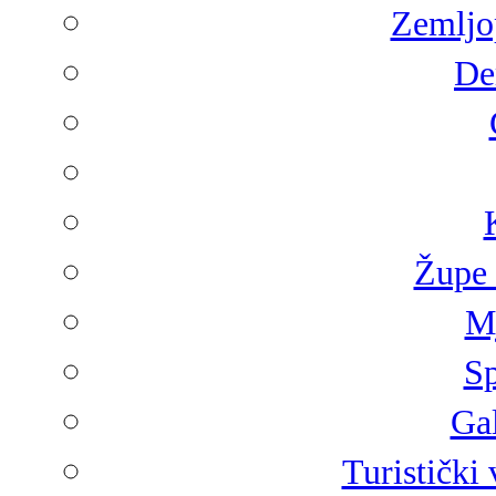
Zemljop
De
Župe 
Mj
Sp
Gal
Turistički 