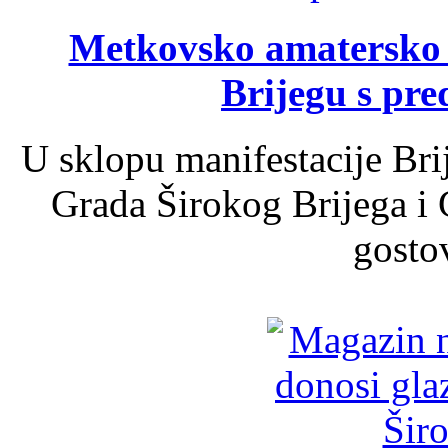
Metkovsko amatersko k
Brijegu s pr
U sklopu manifestacije Bri
Grada Širokog Brijega i 
gosto