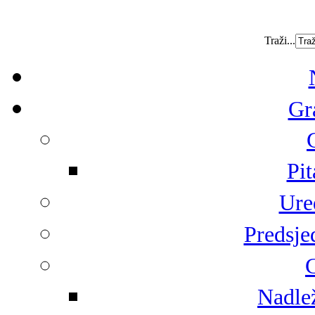
Traži...
Gr
Pit
Ure
Predsje
G
Nadlež