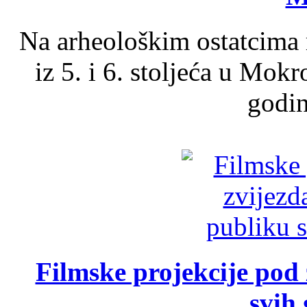
Na arheološkim ostatcima 
iz 5. i 6. stoljeća u Mok
godin
Filmske projekcije pod
svih 