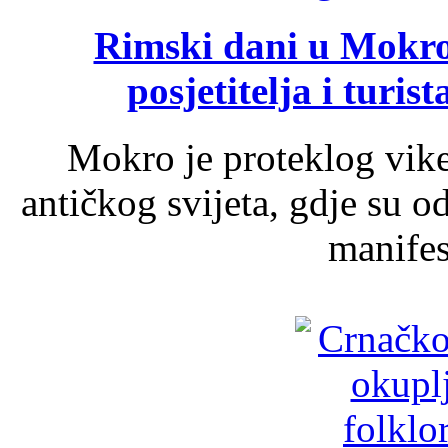
Rimski dani u Mokrom
posjetitelja i turist
Mokro je proteklog vik
antičkog svijeta, gdje su 
manifest