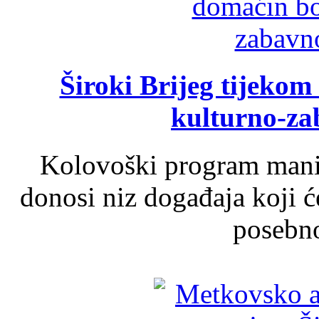
Široki Brijeg tijeko
kulturno-z
Kolovoški program manif
donosi niz događaja koji ć
posebno