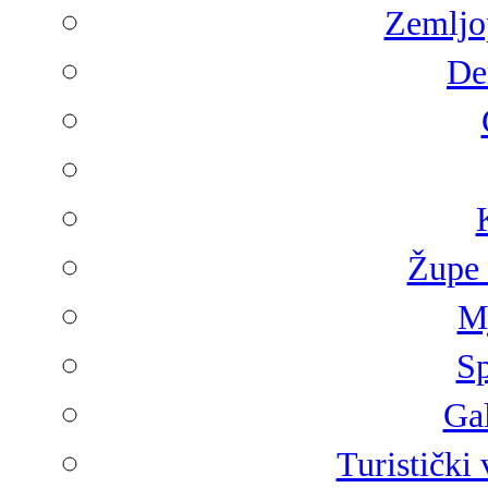
Zemljop
De
Župe 
Mj
Sp
Gal
Turistički 