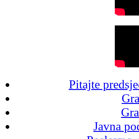
Pitajte predsj
Gra
Gra
Javna po