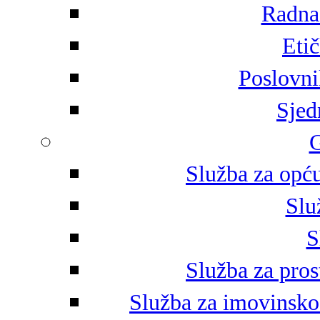
Radna 
Eti
Poslovni
Sjed
G
Služba za opću
Slu
S
Služba za pros
Služba za imovinsko-