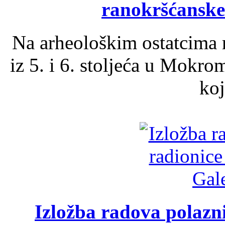
ranokršćanske
Na arheološkim ostatcima 
iz 5. i 6. stoljeća u Mokro
koj
Izložba radova polazn