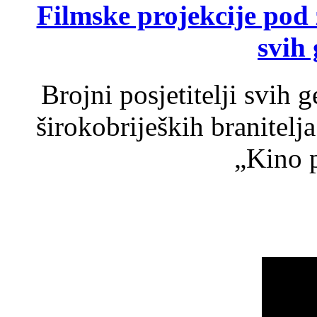
Filmske projekcije pod
svih 
Brojni posjetitelji svih 
širokobrijeških branitel
„Kino p