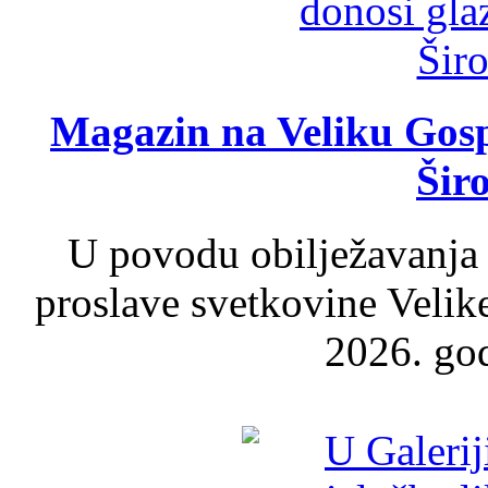
Magazin na Veliku Gosp
Šir
U povodu obilježavanja
proslave svetkovine Velik
2026. god