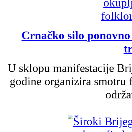
Crnačko silo ponovno o
t
U sklopu manifestacije Br
godine organizira smotru f
održat