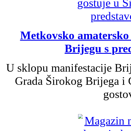
Metkovsko amatersko k
Brijegu s pr
U sklopu manifestacije Bri
Grada Širokog Brijega i 
gosto