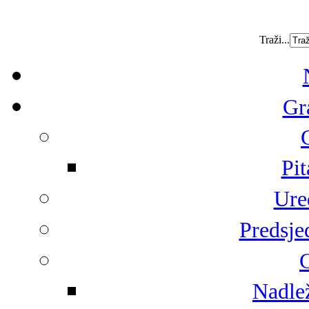
Traži...
Gr
Pit
Ure
Predsje
G
Nadlež