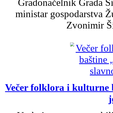
Gradonačelnik Grada Ši
ministar gospodarstva 
Zvonimir Šir
Večer folklora i kulturne 
j