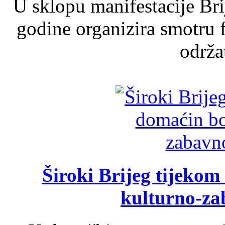
U sklopu manifestacije Br
godine organizira smotru f
održat
Široki Brijeg tijeko
kulturno-z