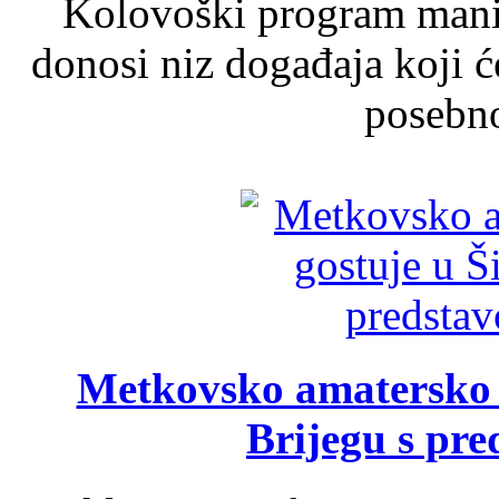
Kolovoški program manif
donosi niz događaja koji ć
posebno
Metkovsko amatersko k
Brijegu s pr