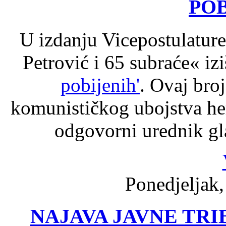
POB
U izdanju Vicepostulatur
Petrović i 65 subraće« iz
pobijenih'
. Ovaj broj
komunističkog ubojstva he
odgovorni urednik gla
Ponedjeljak,
NAJAVA JAVNE TRIBI