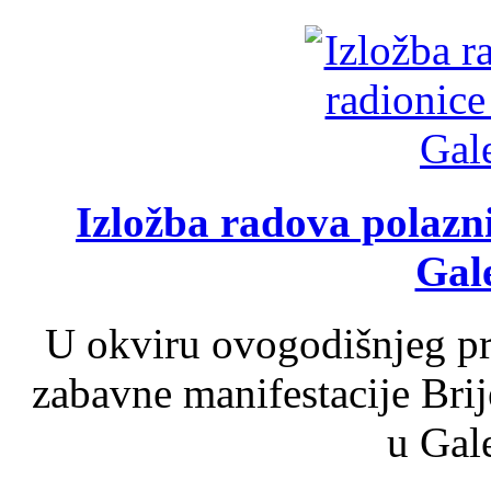
Izložba radova polazn
Gale
U okviru ovogodišnjeg pr
zabavne manifestacije Brij
u Gale