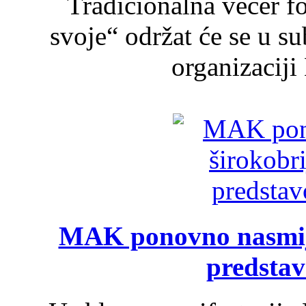
Tradicionalna večer f
svoje“ održat će se u s
organizaciji
MAK ponovno nasmija
predsta