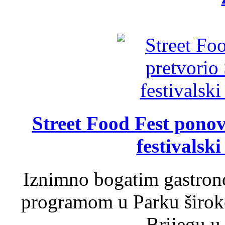
Street Food Fest ponov
festivalski
Iznimno bogatim gastron
programom u Parku široko
Brijegu u 