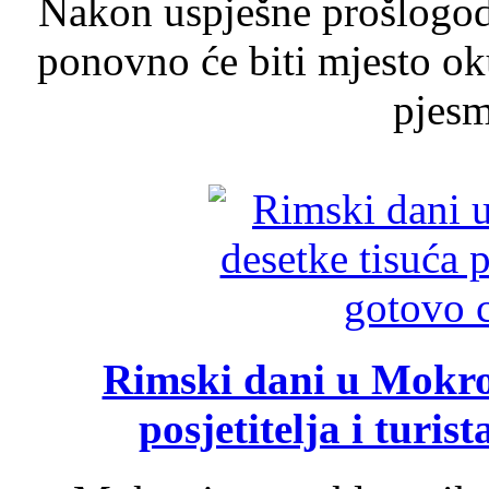
Nakon uspješne prošlogodi
ponovno će biti mjesto ok
pjesme
Rimski dani u Mokrom
posjetitelja i turist