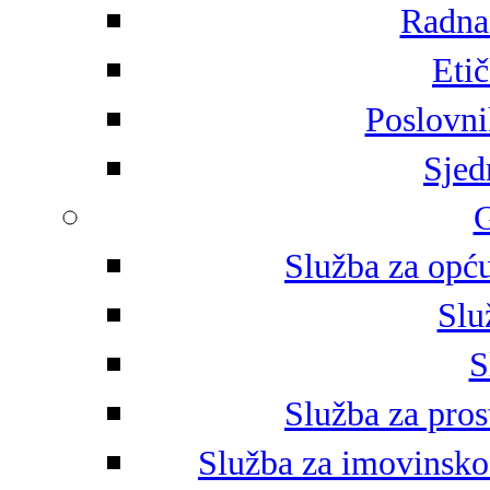
Radna 
Eti
Poslovni
Sjed
G
Služba za opću
Slu
S
Služba za pros
Služba za imovinsko-