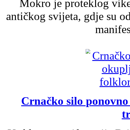
Mokro je proteklog vik
antičkog svijeta, gdje su 
manifest
Crnačko silo ponovno o
t