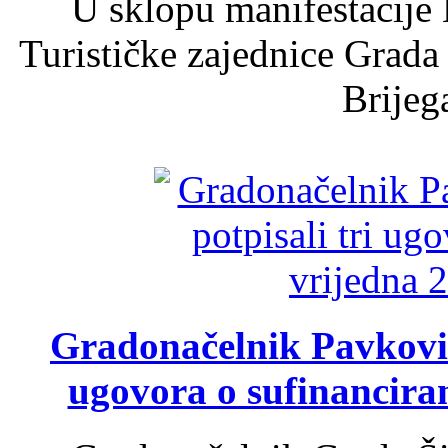
U sklopu manifestacije 
Turističke zajednice Grada
Brijega
Gradonačelnik Pavković 
ugovora o sufinancira