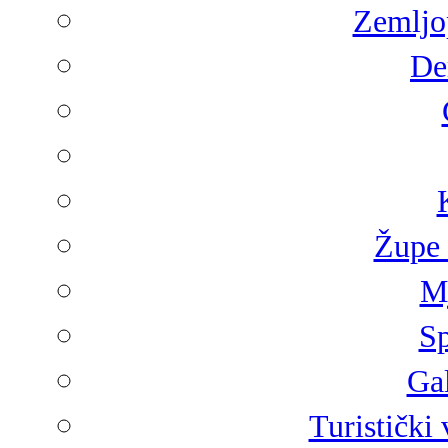
Zemljop
De
Župe 
Mj
Sp
Gal
Turistički 