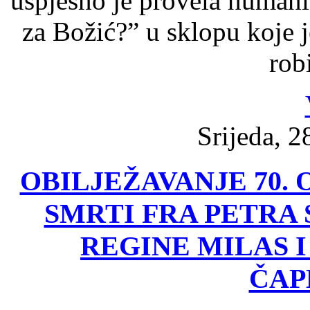
uspješno je provela humanit
za Božić?” u sklopu koje
rob
Srijeda, 2
OBILJEŽAVANJE 70.
SMRTI FRA PETRA 
REGINE MILAS I
ČAP