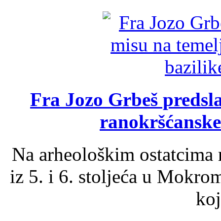
Fra Jozo Grbeš predsla
ranokršćanske
Na arheološkim ostatcima 
iz 5. i 6. stoljeća u Mokro
koj