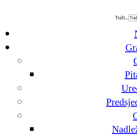
Traži...
Gr
Pit
Ure
Predsje
G
Nadlež