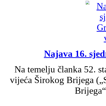
Najava 16. sjed
Na temelju članka 52. s
vijeća Širokog Brijega (
Brijega“,