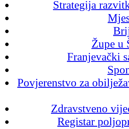
Strategija razvi
Mjes
Bri
Župe u 
Franjevački s
Spom
Povjerenstvo za obilježav
Zdravstveno vije
Registar poljop