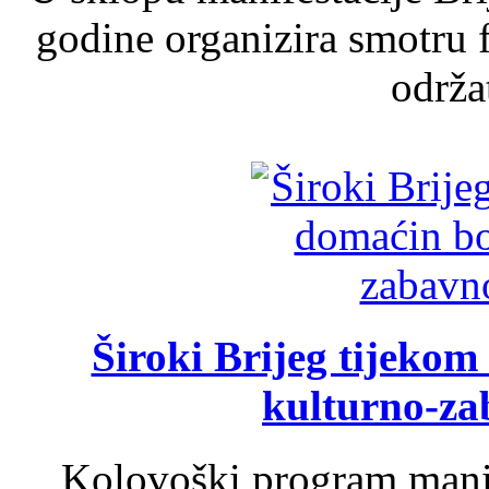
godine organizira smotru f
održat
Široki Brijeg tijeko
kulturno-z
Kolovoški program manif