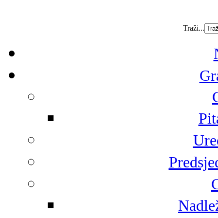
Traži...
Gr
Pit
Ure
Predsje
G
Nadlež