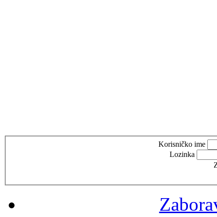
Korisničko ime
Lozinka
Z
Zaborav