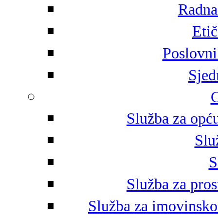
Radna 
Eti
Poslovni
Sjed
G
Služba za opću
Slu
S
Služba za pros
Služba za imovinsko-