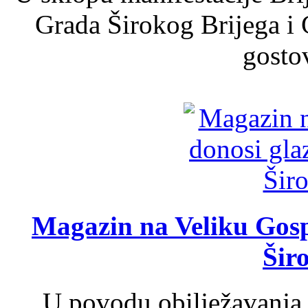
Grada Širokog Brijega i 
gosto
Magazin na Veliku Gosp
Šir
U povodu obilježavanja