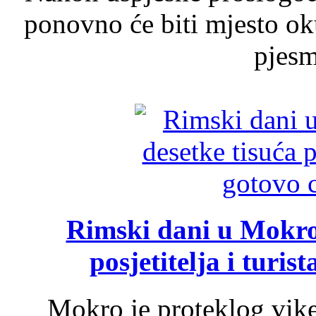
ponovno će biti mjesto ok
pjesme
Rimski dani u Mokrom
posjetitelja i turist
Mokro je proteklog vik