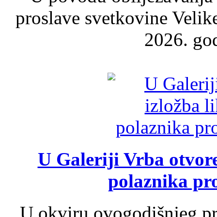
proslave svetkovine Velik
2026. god
U Galeriji Vrba otvor
polaznika pr
U okviru ovogodišnjeg pr