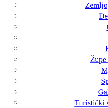
Zemljop
De
Župe 
Mj
Sp
Gal
Turistički 