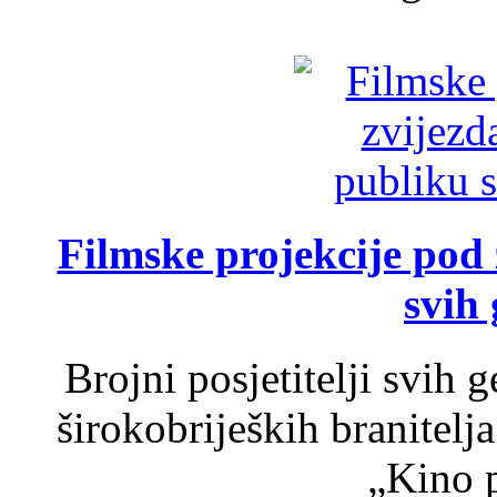
Filmske projekcije pod
svih 
Brojni posjetitelji svih 
širokobrijeških branitel
„Kino p