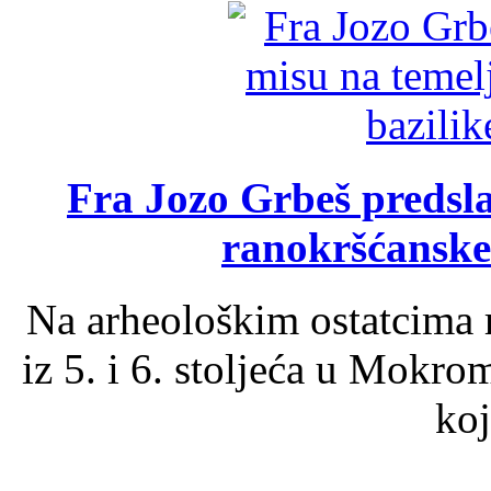
Fra Jozo Grbeš predsla
ranokršćanske
Na arheološkim ostatcima 
iz 5. i 6. stoljeća u Mokro
koj