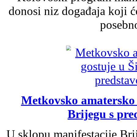
donosi niz događaja koji ć
posebno
Metkovsko amatersko k
Brijegu s pr
U sklopu manifestacije Bri