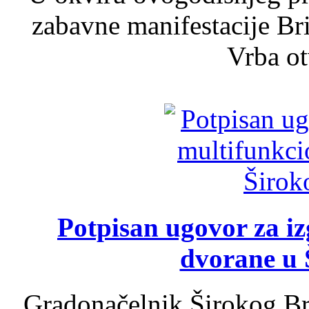
zabavne manifestacije Bri
Vrba ot
Potpisan ugovor za i
dvorane u 
Gradonačelnik Širokog Br