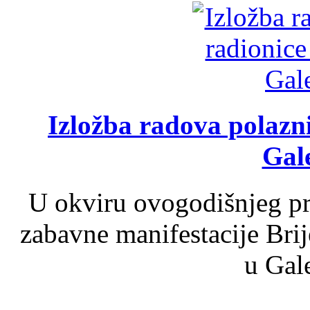
Izložba radova polazn
Gale
U okviru ovogodišnjeg pr
zabavne manifestacije Brij
u Gale