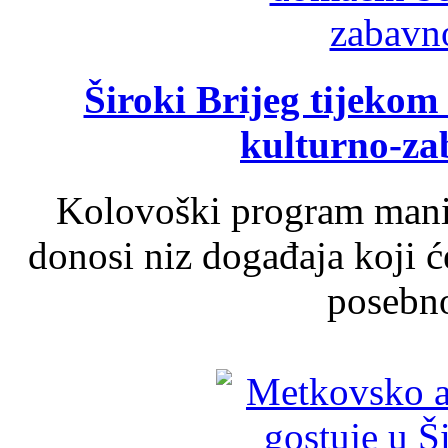
Široki Brijeg tijeko
kulturno-z
Kolovoški program manif
donosi niz događaja koji ć
posebno