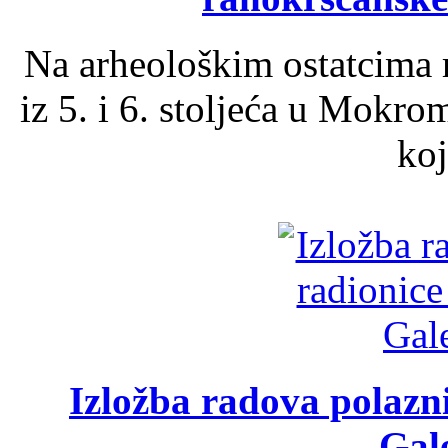
Na arheološkim ostatcima 
iz 5. i 6. stoljeća u Mokro
koj
Izložba radova polazn
Gale