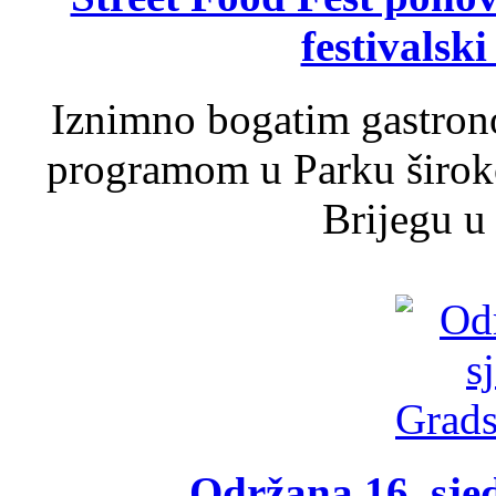
festivalski
Iznimno bogatim gastron
programom u Parku široko
Brijegu u 
Održana 16. sje