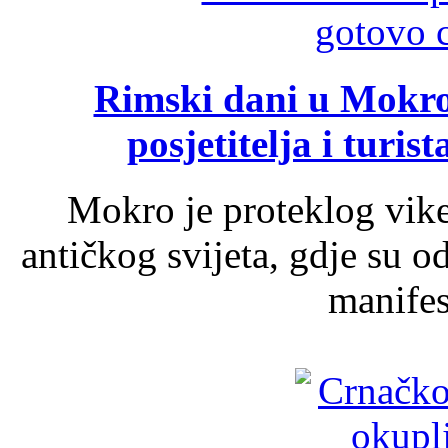
Rimski dani u Mokrom
posjetitelja i turist
Mokro je proteklog vik
antičkog svijeta, gdje su 
manifest