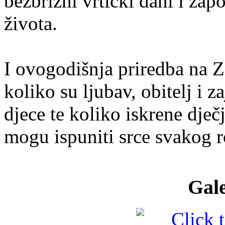
bezbrižni vrtićki dani i zap
života.
I ovogodišnja priredba na Z
koliko su ljubav, obitelj i 
djece te koliko iskrene dječj
mogu ispuniti srce svakog ro
Gale