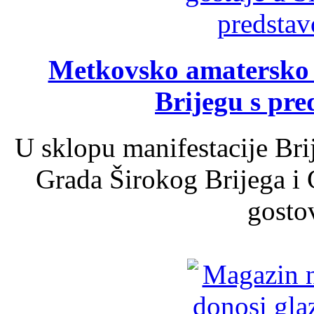
Metkovsko amatersko k
Brijegu s pr
U sklopu manifestacije Bri
Grada Širokog Brijega i 
gosto