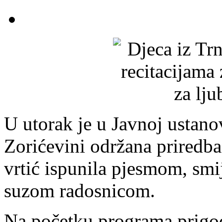
U utorak je u Javnoj ustanov
Zorićevini održana priredb
vrtić ispunila pjesmom, sm
suzom radosnicom.
Na početku programa prigo