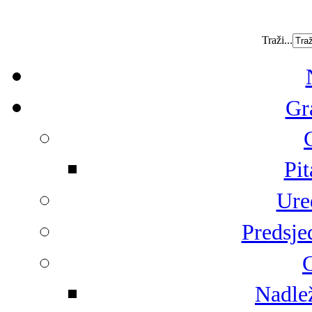
Traži...
Gr
Pit
Ure
Predsje
G
Nadlež