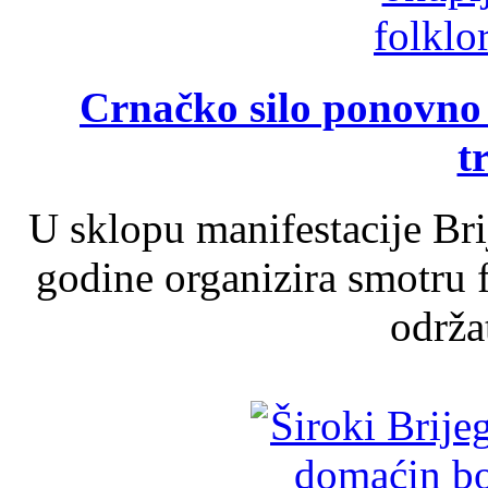
Crnačko silo ponovno o
t
U sklopu manifestacije Br
godine organizira smotru f
održat