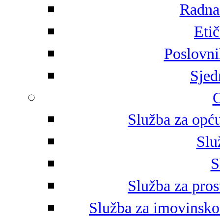
Radna 
Eti
Poslovni
Sjed
G
Služba za opću
Slu
S
Služba za pros
Služba za imovinsko-