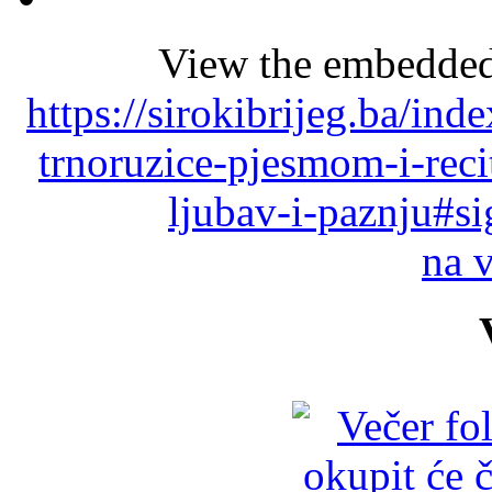
View the embedded 
https://sirokibrijeg.ba/ind
trnoruzice-pjesmom-i-rec
ljubav-i-paznju#s
na 