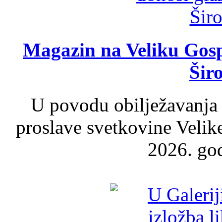
Magazin na Veliku Gosp
Šir
U povodu obilježavanja
proslave svetkovine Velik
2026. god