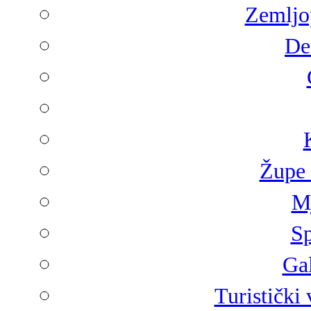
Zemljop
De
Župe 
Mj
Sp
Gal
Turistički 