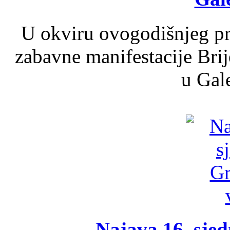
U okviru ovogodišnjeg pr
zabavne manifestacije Brij
u Gale
Najava 16. sjed