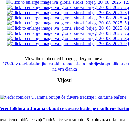
View the embedded image gallery online at:
osti/3380-iva-i-gloria-briljirale-u-kinu-borak-i-sirokobrijesku-publiku-
na vrh članka
Vijesti
ečer folklora u Jarama okupit će čuvare tradicije i kulturne bašti
uvat ćemo običaje svoje“ održat će se u subotu, 8. kolovoza u Jarama, 