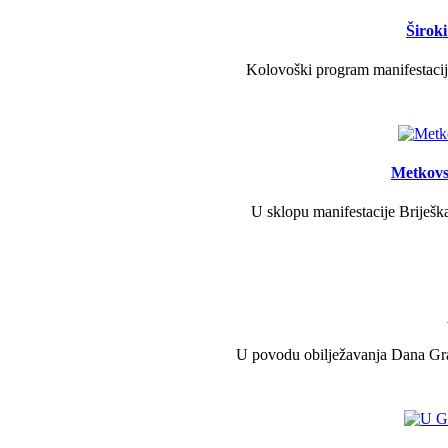
Širok
Kolovoški program manifestacije
Metkovs
U sklopu manifestacije Briješka
U povodu obilježavanja Dana Grad