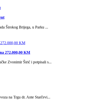
ent
da Širokog Brijega, u Parku ...
edna 272.000,00 KM
e Zvonimir Širić i potpisali s...
oza na Trgu dr. Ante Starčevi...