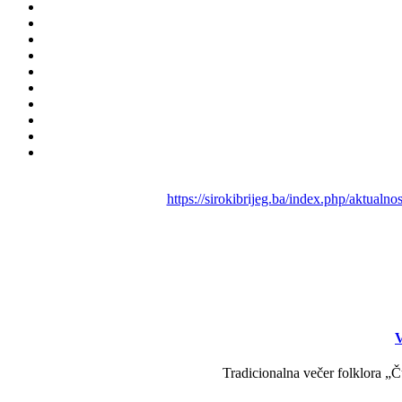
https://sirokibrijeg.ba/index.php/aktualn
V
Tradicionalna večer folklora „Č