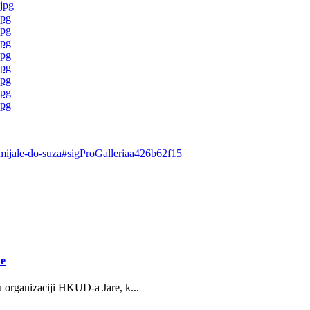
nasmijale-do-suza#sigProGalleriaa426b62f15
ne
u organizaciji HKUD-a Jare, k...