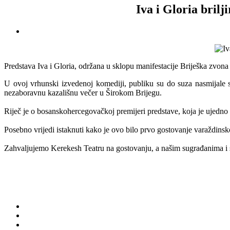
Iva i Gloria brilj
Predstava Iva i Gloria, održana u sklopu manifestacije Briješka zvona 
U ovoj vrhunski izvedenoj komediji, publiku su do suza nasmijale sj
nezaboravnu kazališnu večer u Širokom Brijegu.
Riječ je o bosanskohercegovačkoj premijeri predstave, koja je ujedno 
Posebno vrijedi istaknuti kako je ovo bilo prvo gostovanje varaždinsk
Zahvaljujemo Kerekesh Teatru na gostovanju, a našim sugrađanima i s