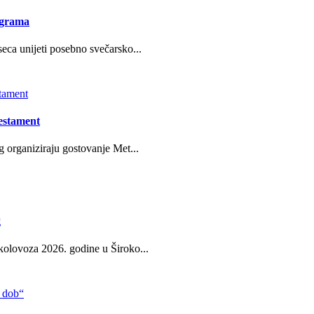
ograma
eca unijeti posebno svečarsko...
estament
g organiziraju gostovanje Met...
g
kolovoza 2026. godine u Široko...