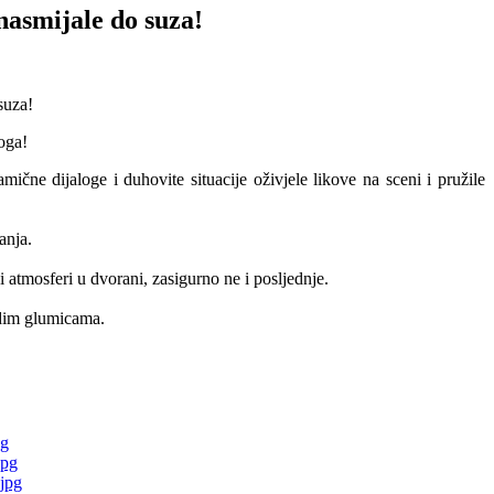
 nasmijale do suza!
oga!
čne dijaloge i duhovite situacije oživjele likove na sceni i pružile
anja.
atmosferi u dvorani, zasigurno ne i posljednje.
adim glumicama.