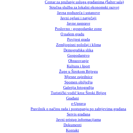
Centar za pružanje usluga građanima (Šalter sala)
Stručna služba za lokalni ekonomski razvoj
Javna poduzeća i ustanove
Javni oglasi i natječaji
Javne rasprave
Poslovno - gospodarske zone
O našem gradu
Povijest grada
Zemljopisni položaj i klima
Demografska slika
Gospodarstvo
Obrazovanje
Kultura i šport
Župe u Širokom Brijegu
Mjesne zajednice
Spomen obilježja
Galerija fotografija
Turistički vodič kroz Široki Brijeg
Građani
e-Uprava
Pravilnik o načinu rada i postupanja po zahtjevima građana
Servis građana
Javni pristup informacijama
Dokumenti
Kontakt