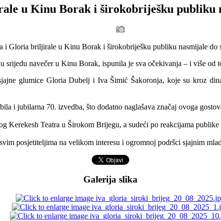
irale u Kinu Borak i širokobriješku publiku
u srijedu navečer u Kinu Borak, ispunila je sva očekivanja – i više od t
ajne glumice Gloria Dubelj i Iva Šimić Šakoronja, koje su kroz dinami
bila i jubilarna 70. izvedba, što dodatno naglašava značaj ovoga gostov
og Kerekesh Teatra u Širokom Brijegu, a sudeći po reakcijama publike i 
vim posjetiteljima na velikom interesu i ogromnoj podršci sjajnim ml
Galerija slika