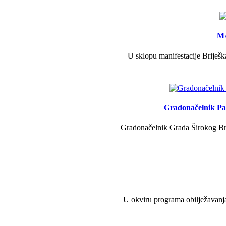
MA
U sklopu manifestacije Briješk
Gradonačelnik Pav
Gradonačelnik Grada Širokog Brij
U okviru programa obilježavanja