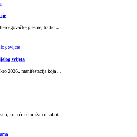
ije
hercegovačke pjesme, tradici...
jelog svijeta
ro 2026., manifestacija koja ...
o, koja će se održati u subot...