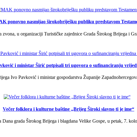
K ponovno nasmijao širokobriješku publiku predstavom Testam
a zvona, u organizaciji Turističke zajednice Grada Širokog Brijega i Gra
ković i ministar Širić potpisali tri ugovora o sufinanciranju vrij
ega Ivo Pavković i ministar gospodarstva Županije Zapadnohercegovačk
Večer folklora i kulturne baštine „Brijeg Široki slavno ti je ime“
 Dana grada Širokog Brijega i blagdana Velike Gospe, u petak, 7. kolov