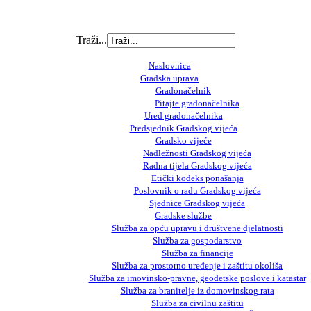
Traži...
Naslovnica
Gradska uprava
Gradonačelnik
Pitajte gradonačelnika
Ured gradonačelnika
Predsjednik Gradskog vijeća
Gradsko vijeće
Nadležnosti Gradskog vijeća
Radna tijela Gradskog vijeća
Etički kodeks ponašanja
Poslovnik o radu Gradskog vijeća
Sjednice Gradskog vijeća
Gradske službe
Služba za opću upravu i društvene djelatnosti
Služba za gospodarstvo
Služba za financije
Služba za prostorno uređenje i zaštitu okoliša
Služba za imovinsko-pravne, geodetske poslove i katastar
Služba za branitelje iz domovinskog rata
Služba za civilnu zaštitu