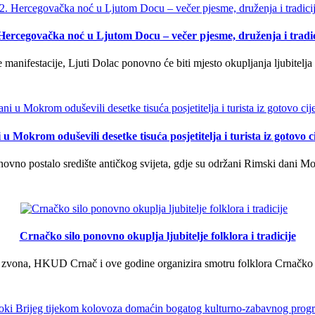
 Hercegovačka noć u Ljutom Docu – večer pjesme, druženja i tradic
manifestacije, Ljuti Dolac ponovno će biti mjesto okupljanja ljubitelja 
u Mokrom oduševili desetke tisuća posjetitelja i turista iz gotovo ci
vno postalo središte antičkog svijeta, gdje su održani Rimski dani Mok
Crnačko silo ponovno okuplja ljubitelje folklora i tradicije
 zvona, HKUD Crnač i ove godine organizira smotru folklora Crnačko sil