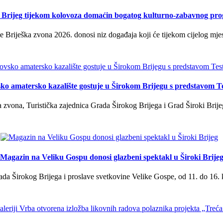
i Brijeg tijekom kolovoza domaćin bogatog kulturno-zabavnog pr
 Briješka zvona 2026. donosi niz događaja koji će tijekom cijelog mjes
ko amatersko kazalište gostuje u Širokom Brijegu s predstavom T
 zvona, Turistička zajednica Grada Širokog Brijega i Grad Široki Brije
Magazin na Veliku Gospu donosi glazbeni spektakl u Široki Brije
a Širokog Brijega i proslave svetkovine Velike Gospe, od 11. do 16. 