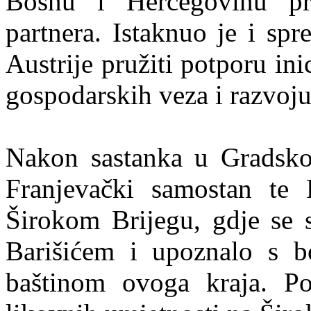
Bosnu i Hercegovinu pr
partnera. Istaknuo je i sp
Austrije pružiti potporu in
gospodarskih veza i razvoju
Nakon sastanka u Gradskoj 
Franjevački samostan te 
Širokom Brijegu, gdje se 
Barišićem i upoznalo s 
baštinom ovoga kraja. Po