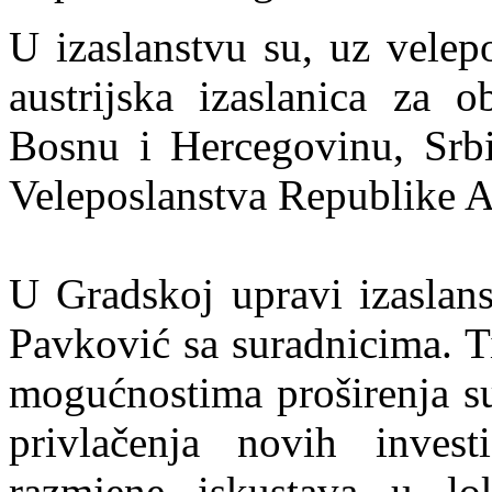
U izaslanstvu su, uz velepo
austrijska izaslanica za 
Bosnu i Hercegovinu, Srbi
Veleposlanstva Republike Au
U Gradskoj upravi izaslans
Pavković sa suradnicima. T
mogućnostima proširenja su
privlačenja novih invest
razmjene iskustava u lo