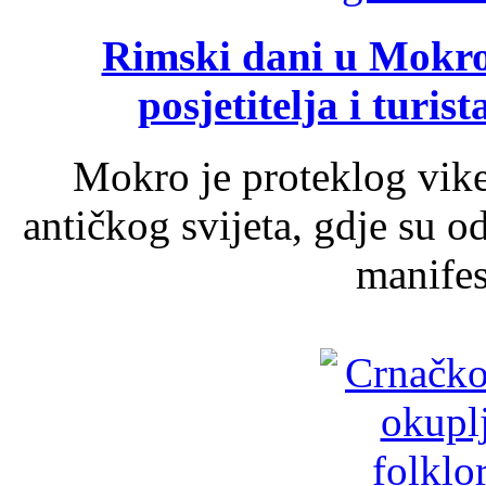
Rimski dani u Mokrom
posjetitelja i turist
Mokro je proteklog vik
antičkog svijeta, gdje su 
manifest