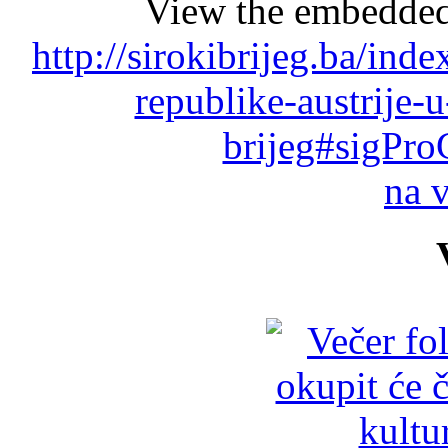
View the embedded 
http://sirokibrijeg.ba/ind
republike-austrije-u
brijeg#sigPro
na 