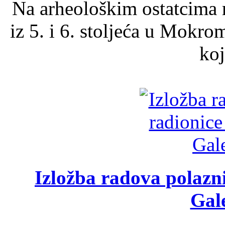
Na arheološkim ostatcima 
iz 5. i 6. stoljeća u Mokro
koj
Izložba radova polazn
Gale