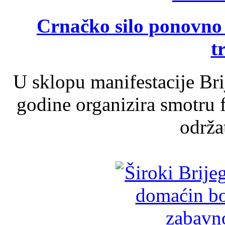
Crnačko silo ponovno o
t
U sklopu manifestacije Br
godine organizira smotru f
održat