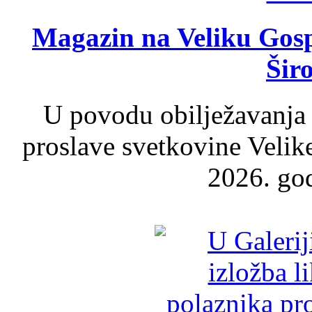
Magazin na Veliku Gosp
Šir
U povodu obilježavanja
proslave svetkovine Velik
2026. god