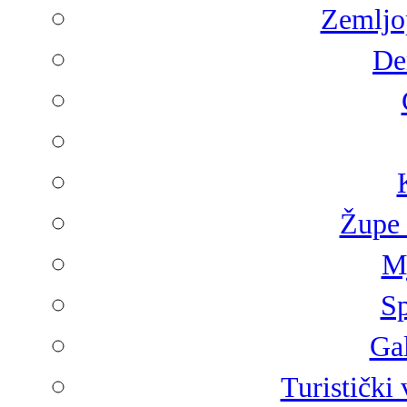
Zemljop
De
Župe 
Mj
Sp
Gal
Turistički 