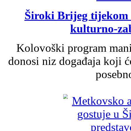
Široki Brijeg tijeko
kulturno-z
Kolovoški program manif
donosi niz događaja koji ć
posebno