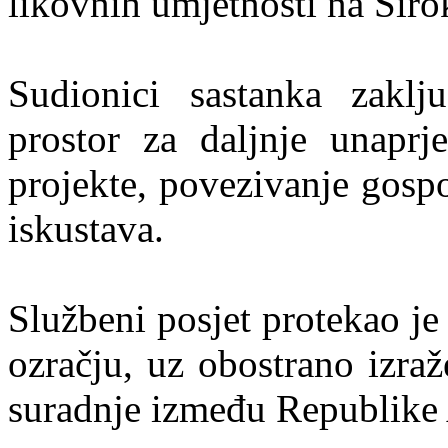
likovnih umjetnosti na Šir
Sudionici sastanka zaklj
prostor za daljnje unaprj
projekte, povezivanje gosp
iskustava.
Službeni posjet protekao je
ozračju, uz obostrano izra
suradnje između Republike A