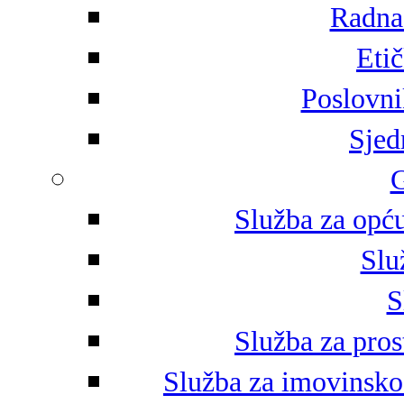
Radna 
Eti
Poslovni
Sjed
G
Služba za opću
Slu
S
Služba za pros
Služba za imovinsko-