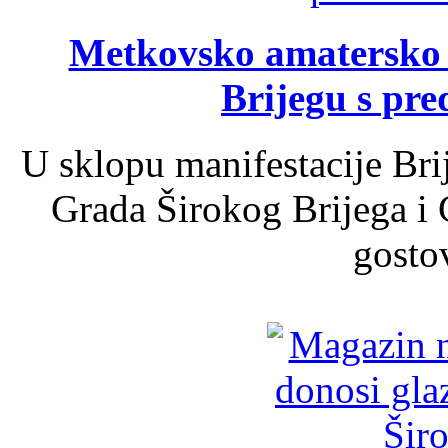
Metkovsko amatersko k
Brijegu s pr
U sklopu manifestacije Bri
Grada Širokog Brijega i 
gosto