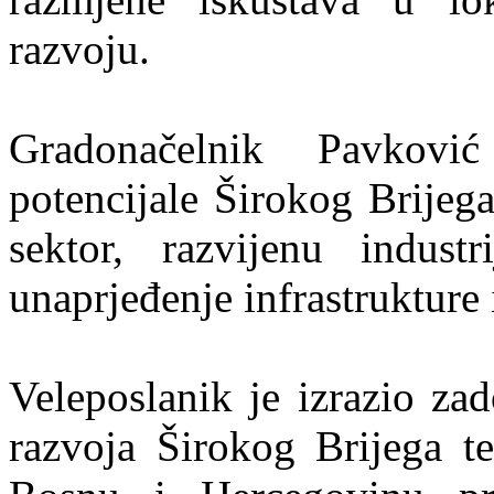
razvoju.
Gradonačelnik Pavkovi
potencijale Širokog Brijeg
sektor, razvijenu indust
unaprjeđenje infrastrukture 
Veleposlanik je izrazio za
razvoja Širokog Brijega te