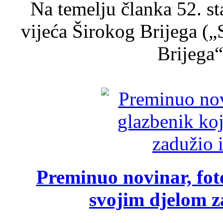
Na temelju članka 52. s
vijeća Širokog Brijega (
Brijega“,
Preminuo novinar, foto
svojim djelom za