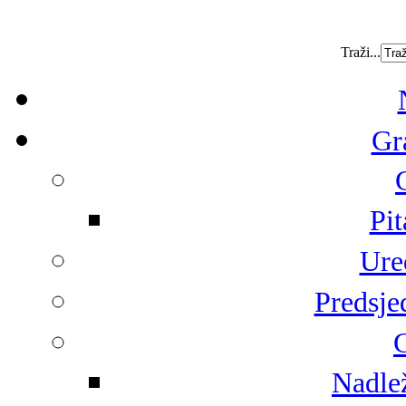
Traži...
Gr
Pit
Ure
Predsje
G
Nadlež