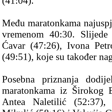
(41:04).
Među maratonkama najuspješ
vremenom 40:30. Slijede 
Ćavar (47:26), Ivona Petr
(49:51), koje su također n
Posebna priznanja dodije
maratonkama iz Širokog B
Antea Naletilić (52:37),