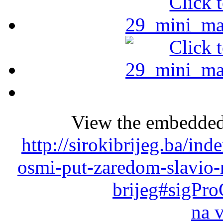
View the embedded 
http://sirokibrijeg.ba/ind
osmi-put-zaredom-slavio-
brijeg#sigPro
na 