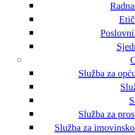
Radna 
Eti
Poslovni
Sjed
G
Služba za opću
Slu
S
Služba za pros
Služba za imovinsko-