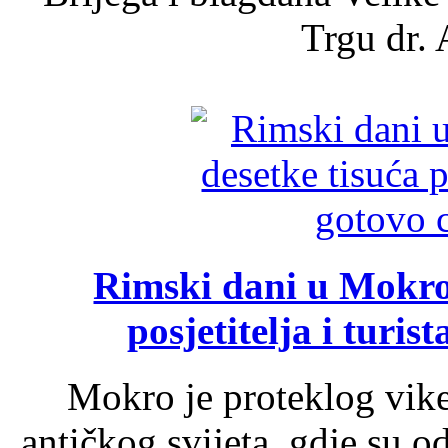
Trgu dr. 
Rimski dani u Mokrom
posjetitelja i turist
Mokro je proteklog vik
antičkog svijeta, gdje su 