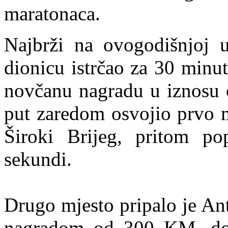
maratonaca.
Najbrži na ovogodišnjoj u
dionicu istrčao za 30 minut
novčanu nagradu u iznosu 
put zaredom osvojio prvo 
Široki Brijeg, pritom po
sekundi.
Drugo mjesto pripalo je An
nagradom od 300 KM, dok j