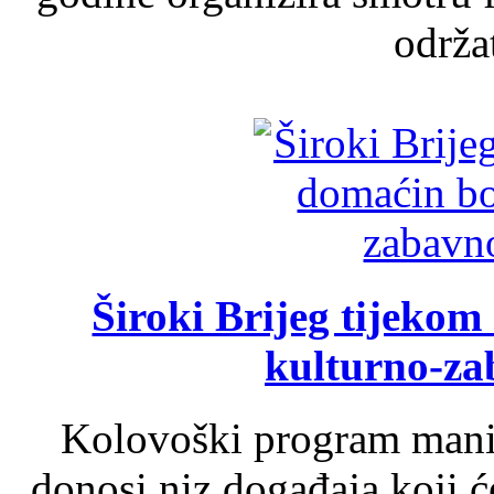
održat
Široki Brijeg tijeko
kulturno-z
Kolovoški program manif
donosi niz događaja koji ć