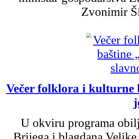
Zvonimir Šir
Večer folklora i kulturne 
j
U okviru programa obil
Brijega i blagdana Velike