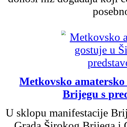
posebno
Metkovsko amatersko k
Brijegu s pr
U sklopu manifestacije Bri
Grada Širokog Brijega i 