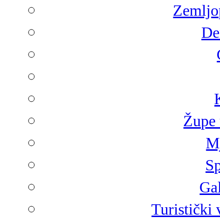
Zemljop
De
Župe 
Mj
Sp
Gal
Turistički 