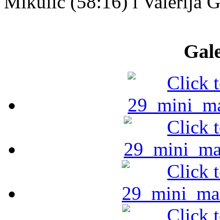
Mikulić (58:16) i Valerija G
Gale