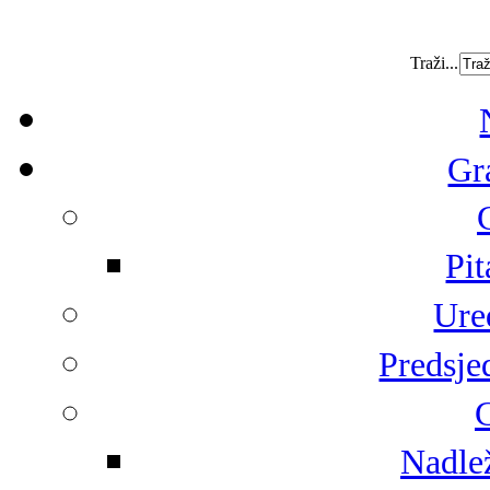
Traži...
Gr
Pit
Ure
Predsje
G
Nadlež