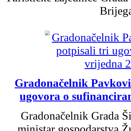
Brijega
Gradonačelnik Pavković 
ugovora o sufinancira
Gradonačelnik Grada Ši
ministar gospodarstva 