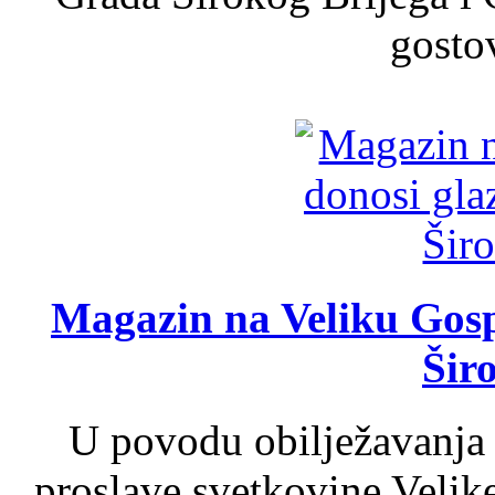
gosto
Magazin na Veliku Gosp
Šir
U povodu obilježavanja
proslave svetkovine Velik