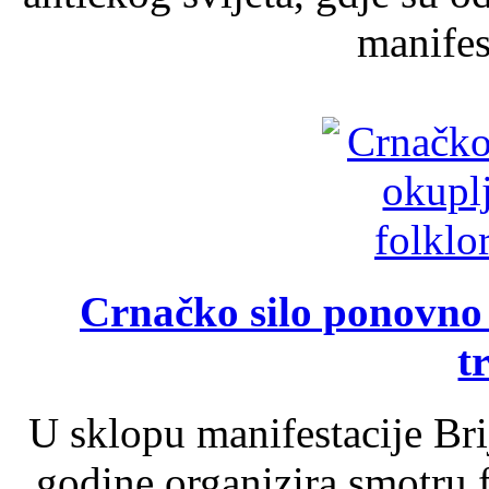
manifest
Crnačko silo ponovno o
t
U sklopu manifestacije Br
godine organizira smotru f