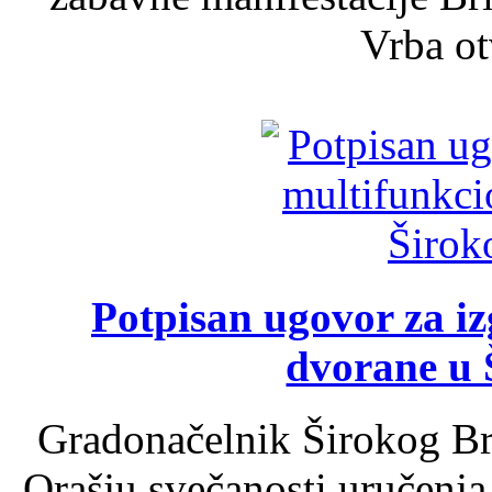
Vrba ot
Potpisan ugovor za i
dvorane u 
Gradonačelnik Širokog Br
Orašju svečanosti uručenja