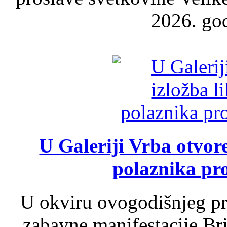
2026. god
U Galeriji Vrba otvor
polaznika pr
U okviru ovogodišnjeg pr
zabavne manifestacije Bri