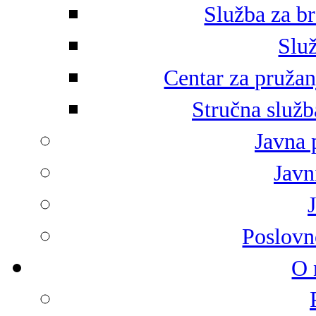
Služba za br
Služ
Centar za pružan
Stručna služb
Javna 
Javni
Poslovn
O 