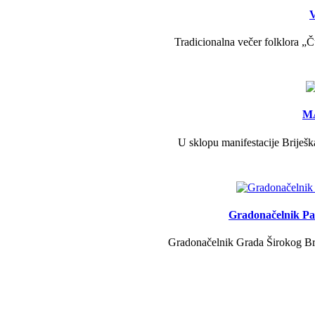
V
Tradicionalna večer folklora „Č
MA
U sklopu manifestacije Briješk
Gradonačelnik Pav
Gradonačelnik Grada Širokog Brij