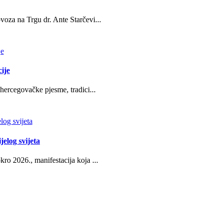
oza na Trgu dr. Ante Starčevi...
ije
hercegovačke pjesme, tradici...
jelog svijeta
ro 2026., manifestacija koja ...