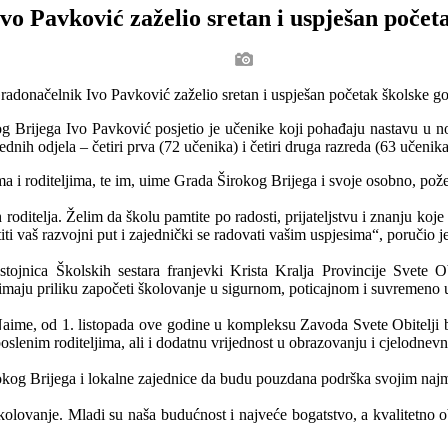
o Pavković zaželio sretan i uspješan počet
 Brijega Ivo Pavković posjetio je učenike koji pohađaju nastavu u 
nih odjela – četiri prva (72 učenika) i četiri druga razreda (63 učenika
 i roditeljima, te im, uime Grada Širokog Brijega i svoje osobno, pože
 roditelja. Želim da školu pamtite po radosti, prijateljstvu i znanju koje
i vaš razvojni put i zajednički se radovati vašim uspjesima“, poručio 
stojnica Školskih sestara franjevki Krista Kralja Provincije Svete 
ca imaju priliku započeti školovanje u sigurnom, poticajnom i suvremen
. Naime, od 1. listopada ove godine u kompleksu Zavoda Svete Obitelji
slenim roditeljima, ali i dodatnu vrijednost u obrazovanju i cjelodnevno
irokog Brijega i lokalne zajednice da budu pouzdana podrška svojim na
lovanje. Mladi su naša budućnost i najveće bogatstvo, a kvalitetno obr