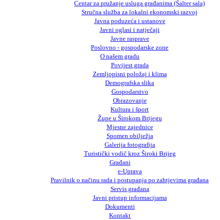
Centar za pružanje usluga građanima (Šalter sala)
Stručna služba za lokalni ekonomski razvoj
Javna poduzeća i ustanove
Javni oglasi i natječaji
Javne rasprave
Poslovno - gospodarske zone
O našem gradu
Povijest grada
Zemljopisni položaj i klima
Demografska slika
Gospodarstvo
Obrazovanje
Kultura i šport
Župe u Širokom Brijegu
Mjesne zajednice
Spomen obilježja
Galerija fotografija
Turistički vodič kroz Široki Brijeg
Građani
e-Uprava
Pravilnik o načinu rada i postupanja po zahtjevima građana
Servis građana
Javni pristup informacijama
Dokumenti
Kontakt