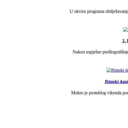
U okviru programa obilježavanja
2.
Nakon uspješne prošlogodišnje 
Rimski dani 
Mokro je proteklog vikenda pono