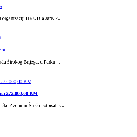
ne
u organizaciji HKUD-a Jare, k...
ent
da Širokog Brijega, u Parku ...
edna 272.000,00 KM
e Zvonimir Širić i potpisali s...