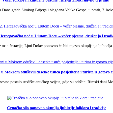
Večer folklora i kulturne baštine „Brijeg Široki slavno ti je ime“
 Dana grada Širokog Brijega i blagdana Velike Gospe, u petak, 7. kolov
 Hercegovačka noć u Ljutom Docu – večer pjesme, druženja i tradic
manifestacije, Ljuti Dolac ponovno će biti mjesto okupljanja ljubitelja 
u Mokrom oduševili desetke tisuća posjetitelja i turista iz gotovo ci
vno postalo središte antičkog svijeta, gdje su održani Rimski dani Mok
Crnačko silo ponovno okuplja ljubitelje folklora i tradicije