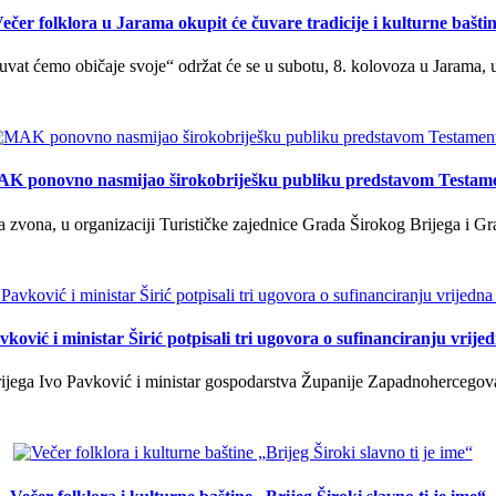
ečer folklora u Jarama okupit će čuvare tradicije i kulturne bašti
uvat ćemo običaje svoje“ održat će se u subotu, 8. kolovoza u Jarama, 
K ponovno nasmijao širokobriješku publiku predstavom Testam
a zvona, u organizaciji Turističke zajednice Grada Širokog Brijega i Gra
ković i ministar Širić potpisali tri ugovora o sufinanciranju vrij
ega Ivo Pavković i ministar gospodarstva Županije Zapadnohercegovačk