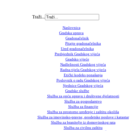
Traži...
Naslovnica
Gradska uprava
Gradonačelnik
Pitajte gradonačelnika
Ured gradonačelnika
Predsjednik Gradskog vijeća
Gradsko vijeće
Nadležnosti Gradskog vijeća
Radna tijela Gradskog vijeća
Etički kodeks ponašanja
Poslovnik o radu Gradskog vijeća
Sjednice Gradskog vijeća
Gradske službe
Služba za opću upravu i društvene djelatnosti
Služba za gospodarstvo
Služba za financije
Služba za prostorno uređenje i zaštitu okoliša
Služba za imovinsko-pravne, geodetske poslove i katastar
Služba za branitelje iz domovinskog rata
Služba za civilnu zaštitu