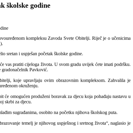
ak školske godine
novouređenom kompleksu Zavoda Svete Obitelji. Riječ je o učenicima
).
lio sretan i uspješan početak školske godine.
 će vas pratiti cijeloga života. U svom gradu uvijek ćete imati podršku.
je gradonačelnik Pavković.
Obitelji, koje upravljaju ovim obrazovnim kompleksom. Zahvalila je
o uređenom okruženju.
 bit će omogućen produženi boravak za djecu koja pohađaju nastavu u
j skrbi za djecu.
jmlađim sugrađanima, osobito na početku njihova školskog puta.
azovanje temelj je njihovog uspješnog i sretnog života“, naglasio je