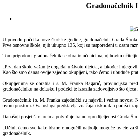
Gradonačelnik Iv
U povodu početka nove školske godine, gradonačelnik Grada Širokog
Prve osnovne škole, njih ukupno 135, koji su raspoređeni u osam razred
Tom prigodom, gradonačelnik se obratio učenicima, njihovim učiteljima
„Prvi dan škole važan je događaj u životu djeteta, a također i njegovih
Kao što smo danas ovdje zajedno okupljeni, tako ćemo i ubuduće pratit
Okupljenima se obratila i s. M. Franka Bagarić, provincijska pred
gradonačelniku na dolasku i podršci te izrazila zadovoljstvo što dje
Gradonačelnik i s. M. Franka zajednički su najavili i važnu novost
ovom prostoru. Ova usluga predstavlja značajan iskorak u podršci zapo
Današnji posjet školarcima potvrđuje trajnu opredijeljenost Grada Š
„Učinit ćemo sve kako bismo omogućili najbolje moguće uvjete za ško
gradonačelnik.