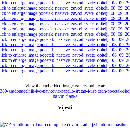
View the embedded image gallery online at:
ti/3389-gradonacelnik-ivo-pavkovic-zazelio-sretan-i-uspjesan-pocetak-
na vrh članka
Vijesti