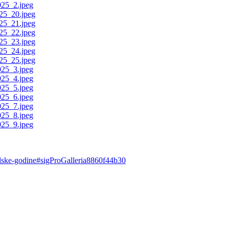
skolske-godine#sigProGalleria8860f44b30