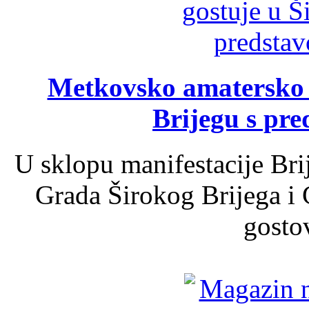
Metkovsko amatersko k
Brijegu s pr
U sklopu manifestacije Bri
Grada Širokog Brijega i 
gosto