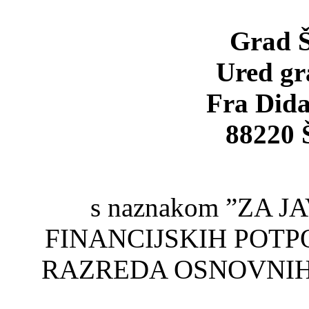
Grad Š
Ured gr
Fra Dida
88220 Š
s naznakom ”ZA 
FINANCIJSKIH POTP
RAZREDA OSNOVNIH 