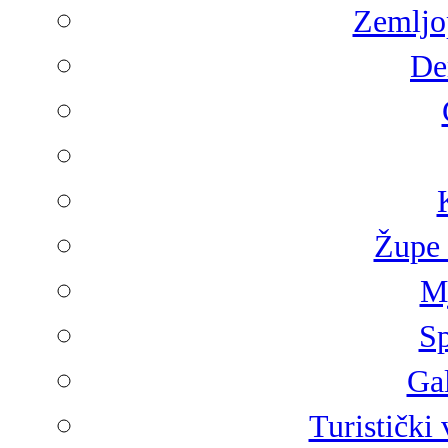
Zemljop
De
Župe 
Mj
Sp
Gal
Turistički 