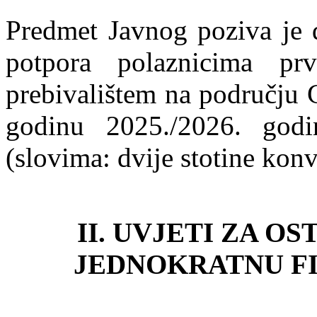
Predmet Javnog poziva je d
potpora polaznicima pr
prebivalištem na području 
godinu 2025./2026. go
(slovima: dvije stotine konv
II. UVJETI ZA O
JEDNOKRATNU F