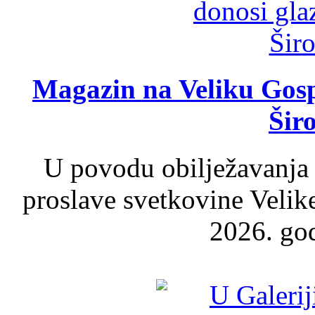
Magazin na Veliku Gosp
Šir
U povodu obilježavanja
proslave svetkovine Velik
2026. god