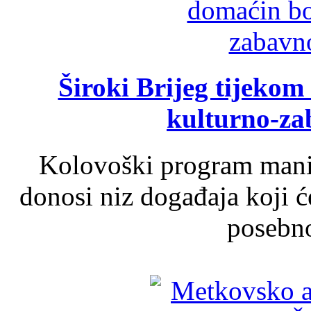
Široki Brijeg tijeko
kulturno-z
Kolovoški program manif
donosi niz događaja koji ć
posebno