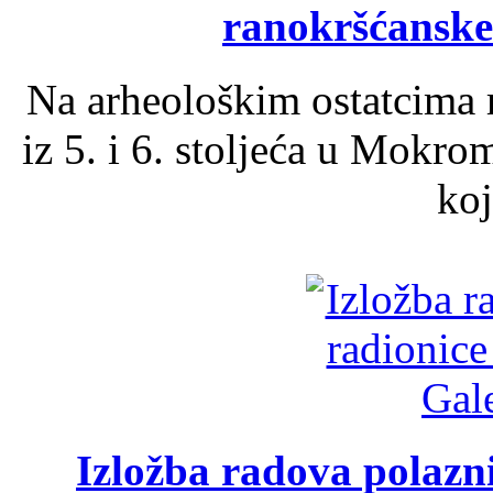
ranokršćanske
Na arheološkim ostatcima 
iz 5. i 6. stoljeća u Mokro
koj
Izložba radova polazn