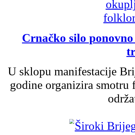
Crnačko silo ponovno o
t
U sklopu manifestacije Br
godine organizira smotru f
održat