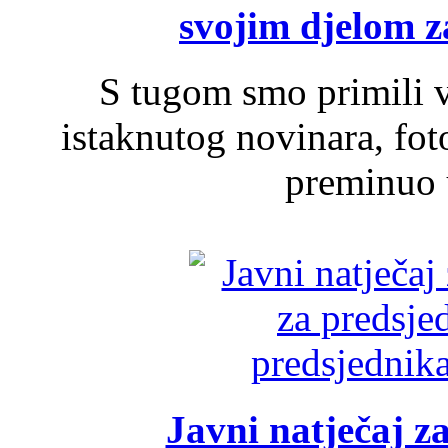
svojim djelom za
S tugom smo primili v
istaknutog novinara, foto
preminuo u
Javni natječaj z