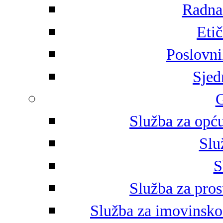
Radna 
Eti
Poslovni
Sjed
G
Služba za opću
Slu
S
Služba za pros
Služba za imovinsko-