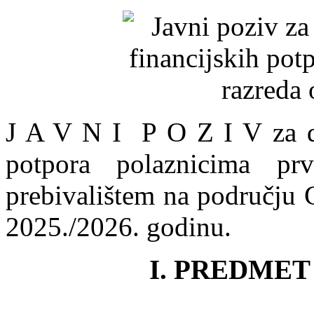
J A V N I P O Z I V za do
potpora polaznicima pr
prebivalištem na području 
2025./2026. godinu.
I. PREDMET