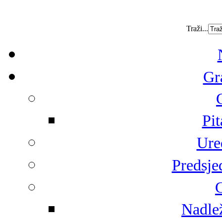
Traži...
Gr
Pit
Ure
Predsje
G
Nadlež