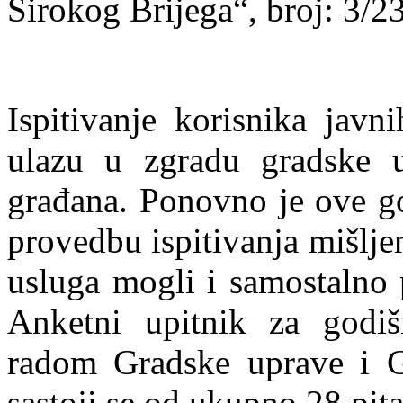
Širokog Brijega“, broj: 3/23
Ispitivanje korisnika jav
ulazu u zgradu gradske 
građana. Ponovno je ove go
provedbu ispitivanja mišljen
usluga mogli i samostalno 
Anketni upitnik za godišn
radom Gradske uprave i G
sastoji se od ukupno 28 pita