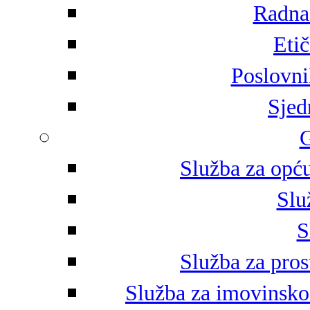
Radna 
Eti
Poslovni
Sjed
G
Služba za opću
Slu
S
Služba za pros
Služba za imovinsko-