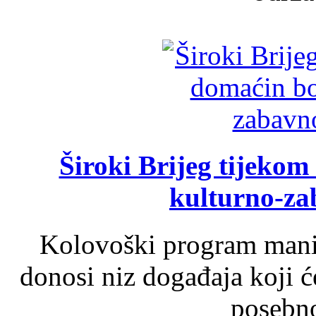
Široki Brijeg tijeko
kulturno-z
Kolovoški program manif
donosi niz događaja koji ć
posebno