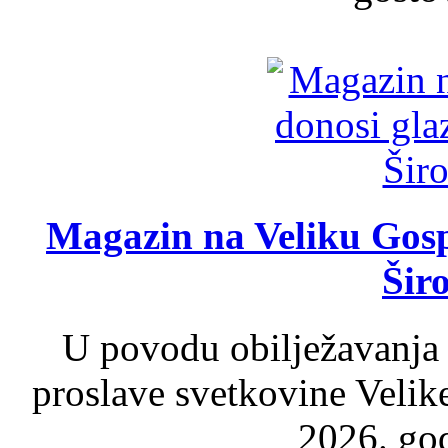
Magazin na Veliku Gosp
Šir
U povodu obilježavanja
proslave svetkovine Velik
2026. god