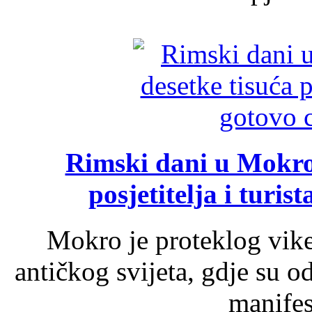
Rimski dani u Mokrom
posjetitelja i turist
Mokro je proteklog vik
antičkog svijeta, gdje su 
manifest