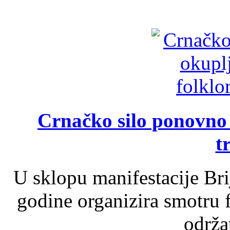
Crnačko silo ponovno o
t
U sklopu manifestacije Br
godine organizira smotru f
održat