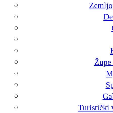
Zemljop
De
Župe 
Mj
Sp
Gal
Turistički 