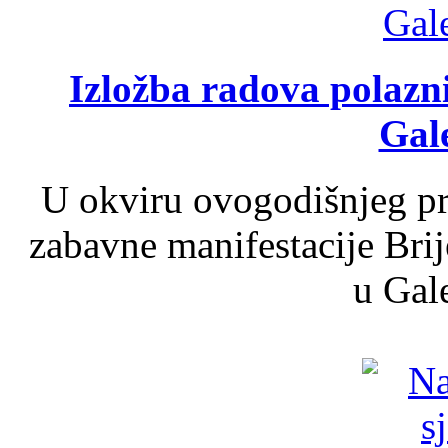
Izložba radova polazn
Gale
U okviru ovogodišnjeg pr
zabavne manifestacije Brij
u Gale