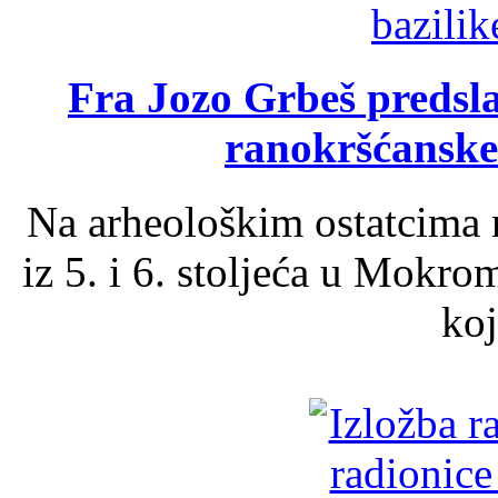
Fra Jozo Grbeš predsla
ranokršćanske
Na arheološkim ostatcima 
iz 5. i 6. stoljeća u Mokro
koj