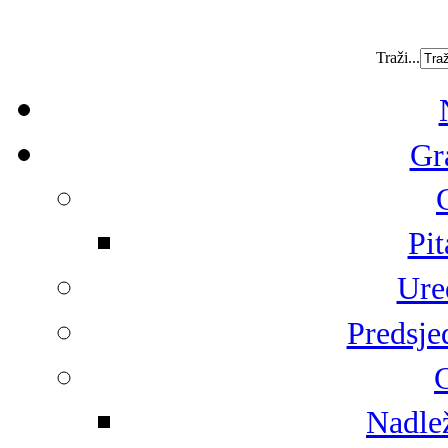
Traži...
Gr
Pit
Ure
Predsje
G
Nadlež