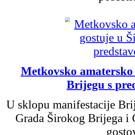
Metkovsko amatersko k
Brijegu s pr
U sklopu manifestacije Bri
Grada Širokog Brijega i 
gosto