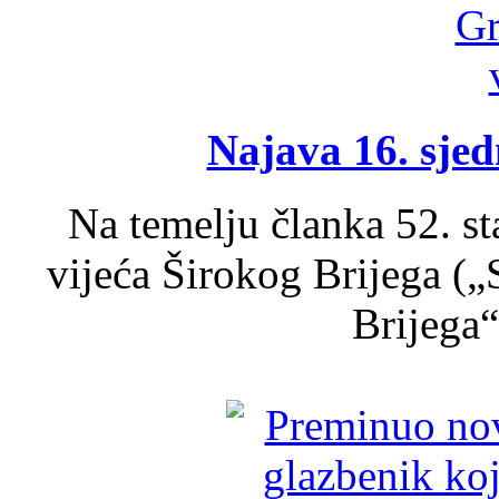
Najava 16. sjed
Na temelju članka 52. s
vijeća Širokog Brijega (
Brijega“,