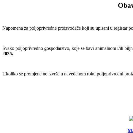
Obav
Napomena za poljoprivredne proizvođače koji su upisani u registar polj
Svako poljoprivredno gospodarstvo, koje se bavi animalnom i/ili bil
2025.
Ukoliko se promjene ne izvrše u navedenom roku poljoprivredni proizv
MA