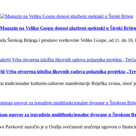
Magazin na Veliku Gospu donosi glazbeni spektakl u Široki Brije
a Širokog Brijega i proslave svetkovine Velike Gospe, od 11. do 16. 
iji Vrba otvorena izložba likovnih radova polaznika projekta „Tr
tradicionalne kulturno-zabavne manifestacije Briješka zvona, sinoć je 
isan ugovor za izgradnju multifunkcionalne dvorane u Širokom Br
o Pavković nazočio je u Orašju svečanosti uručenja ugovora o financi