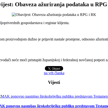
ijest: Obaveza ažuriranja podataka u RPG
oprivrednih gospodarstava i registar klijenta.
jnom proizvodnjom dužno je prijaviti nastale promjene, odnosno ažurir
ođači neće moći pristupiti županijskoj i federalnoj novčanoj potpori z
na vrh članka
Vijesti
K ponovno nasmijao širokobriješku publiku predstavom Testam