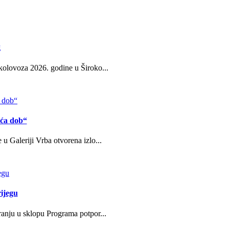
g
kolovoza 2026. godine u Široko...
eća dob“
u Galeriji Vrba otvorena izlo...
ijegu
ranju u sklopu Programa potpor...