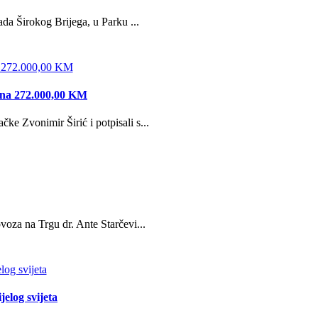
da Širokog Brijega, u Parku ...
edna 272.000,00 KM
e Zvonimir Širić i potpisali s...
oza na Trgu dr. Ante Starčevi...
jelog svijeta