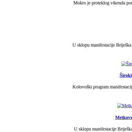
Mokro je proteklog vikenda pono
U sklopu manifestacije Briješka
Širok
Kolovoški program manifestacije
Metkovs
U sklopu manifestacije Briješka