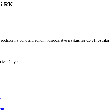
 i RK
ati podatke na poljoprivrednom gospodarstvu
najkasnije do 31. ožujka
a tekuću godinu.
ent