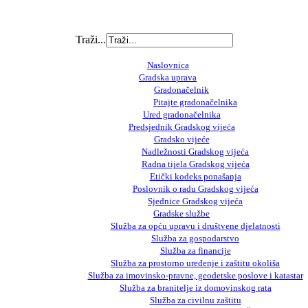
Traži...
Naslovnica
Gradska uprava
Gradonačelnik
Pitajte gradonačelnika
Ured gradonačelnika
Predsjednik Gradskog vijeća
Gradsko vijeće
Nadležnosti Gradskog vijeća
Radna tijela Gradskog vijeća
Etički kodeks ponašanja
Poslovnik o radu Gradskog vijeća
Sjednice Gradskog vijeća
Gradske službe
Služba za opću upravu i društvene djelatnosti
Služba za gospodarstvo
Služba za financije
Služba za prostorno uređenje i zaštitu okoliša
Služba za imovinsko-pravne, geodetske poslove i katastar
Služba za branitelje iz domovinskog rata
Služba za civilnu zaštitu