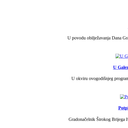
U povodu obilježavanja Dana Grad
U Galer
U okviru ovogodišnjeg programa 
Potp
Gradonačelnik Širokog Brijega Iv