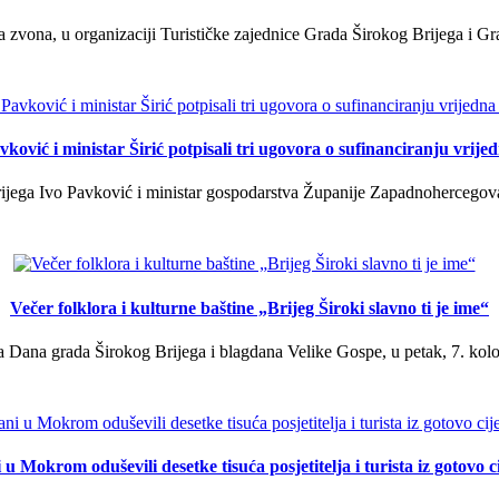
a zvona, u organizaciji Turističke zajednice Grada Širokog Brijega i Gra
ković i ministar Širić potpisali tri ugovora o sufinanciranju vrij
ega Ivo Pavković i ministar gospodarstva Županije Zapadnohercegovačk
Večer folklora i kulturne baštine „Brijeg Široki slavno ti je ime“
 Dana grada Širokog Brijega i blagdana Velike Gospe, u petak, 7. kolov
u Mokrom oduševili desetke tisuća posjetitelja i turista iz gotovo ci