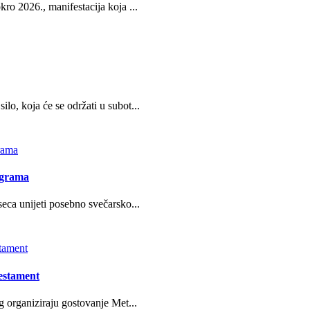
ro 2026., manifestacija koja ...
o, koja će se održati u subot...
ograma
eca unijeti posebno svečarsko...
estament
g organiziraju gostovanje Met...