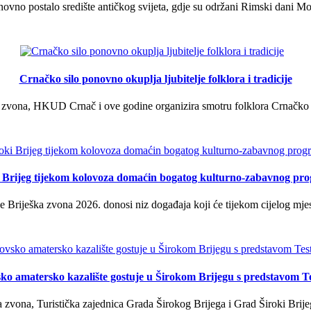
vno postalo središte antičkog svijeta, gdje su održani Rimski dani Mok
Crnačko silo ponovno okuplja ljubitelje folklora i tradicije
 zvona, HKUD Crnač i ove godine organizira smotru folklora Crnačko sil
i Brijeg tijekom kolovoza domaćin bogatog kulturno-zabavnog pr
 Briješka zvona 2026. donosi niz događaja koji će tijekom cijelog mjes
ko amatersko kazalište gostuje u Širokom Brijegu s predstavom T
 zvona, Turistička zajednica Grada Širokog Brijega i Grad Široki Brije