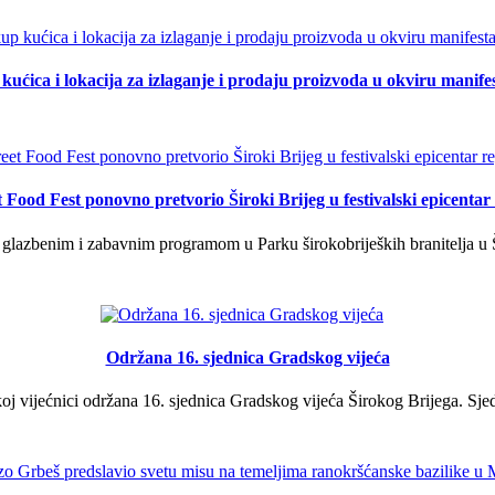
kućica i lokacija za izlaganje i prodaju proizvoda u okviru manife
t Food Fest ponovno pretvorio Široki Brijeg u festivalski epicentar 
lazbenim i zabavnim programom u Parku širokobrijeških branitelja u Š
Održana 16. sjednica Gradskog vijeća
j vijećnici održana 16. sjednica Gradskog vijeća Širokog Brijega. Sjed