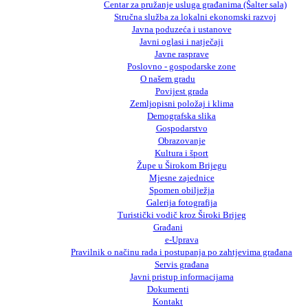
Centar za pružanje usluga građanima (Šalter sala)
Stručna služba za lokalni ekonomski razvoj
Javna poduzeća i ustanove
Javni oglasi i natječaji
Javne rasprave
Poslovno - gospodarske zone
O našem gradu
Povijest grada
Zemljopisni položaj i klima
Demografska slika
Gospodarstvo
Obrazovanje
Kultura i šport
Župe u Širokom Brijegu
Mjesne zajednice
Spomen obilježja
Galerija fotografija
Turistički vodič kroz Široki Brijeg
Građani
e-Uprava
Pravilnik o načinu rada i postupanja po zahtjevima građana
Servis građana
Javni pristup informacijama
Dokumenti
Kontakt