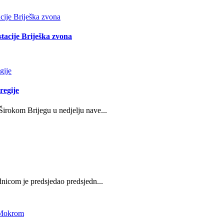
stacije Briješka zvona
regije
irokom Brijegu u nedjelju nave...
nicom je predsjedao predsjedn...