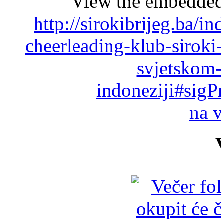
View the embedded 
http://sirokibrijeg.ba/i
cheerleading-klub-sirok
svjetskom-
indoneziji#sigP
na 