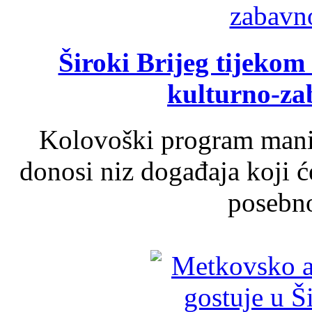
Široki Brijeg tijeko
kulturno-z
Kolovoški program manif
donosi niz događaja koji ć
posebno