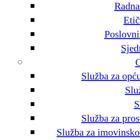
Radna 
Eti
Poslovni
Sjed
G
Služba za opću
Slu
S
Služba za pros
Služba za imovinsko-