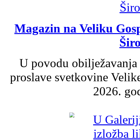
Magazin na Veliku Gosp
Šir
U povodu obilježavanja
proslave svetkovine Velik
2026. god