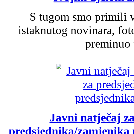
S tugom smo primili v
istaknutog novinara, foto
preminuo u
Javni natječaj z
predsjednika/zamjenika 