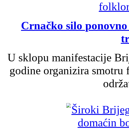
Crnačko silo ponovno o
t
U sklopu manifestacije Br
godine organizira smotru f
održat