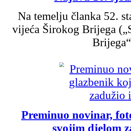
Na temelju članka 52. s
vijeća Širokog Brijega (
Brijega“,
Preminuo novinar, foto
svojim djelom za