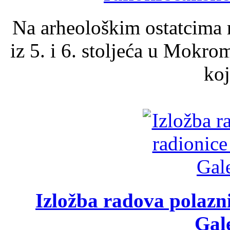
Na arheološkim ostatcima 
iz 5. i 6. stoljeća u Mokro
koj
Izložba radova polazn
Gale