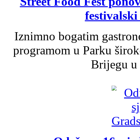
Street Food Fest ponov
festivalski
Iznimno bogatim gastron
programom u Parku široko
Brijegu u 