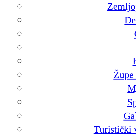
Zemljop
De
Župe 
Mj
Sp
Gal
Turistički 