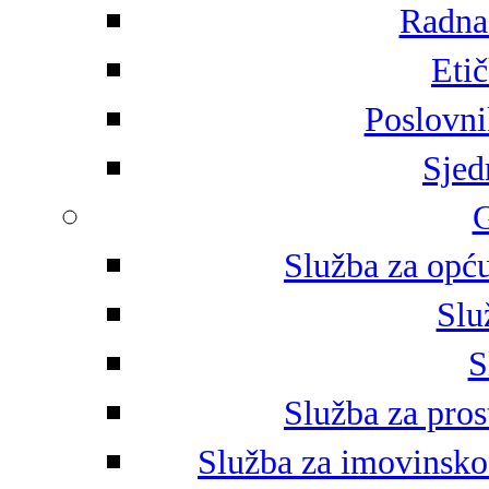
Radna 
Eti
Poslovni
Sjed
G
Služba za opću
Slu
S
Služba za pros
Služba za imovinsko-