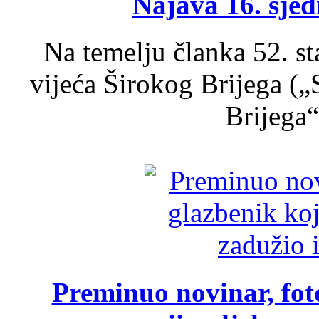
Najava 16. sjed
Na temelju članka 52. s
vijeća Širokog Brijega (
Brijega“,
Preminuo novinar, foto