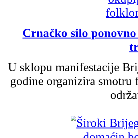
Crnačko silo ponovno o
t
U sklopu manifestacije Br
godine organizira smotru f
održat