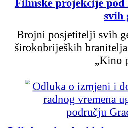
Filmske projekcije pod
svih 
Brojni posjetitelji svih 
širokobrijeških branitel
„Kino p