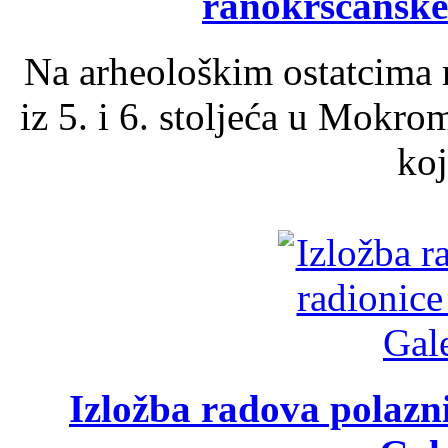
ranokršćanske
Na arheološkim ostatcima 
iz 5. i 6. stoljeća u Mokro
koj
Izložba radova polazn