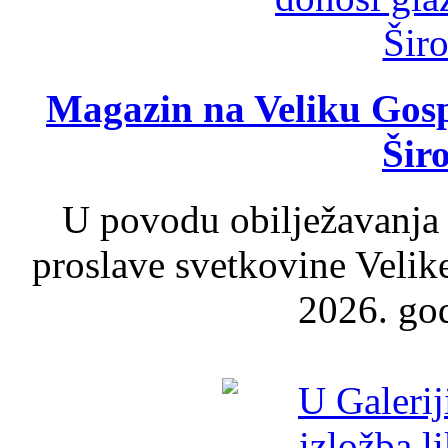
Magazin na Veliku Gosp
Šir
U povodu obilježavanja
proslave svetkovine Velik
2026. god