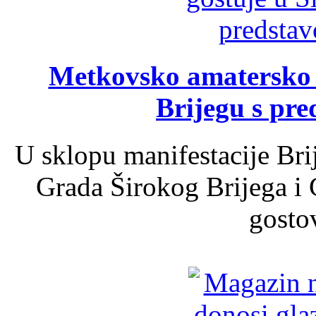
Metkovsko amatersko k
Brijegu s pr
U sklopu manifestacije Bri
Grada Širokog Brijega i 
gosto