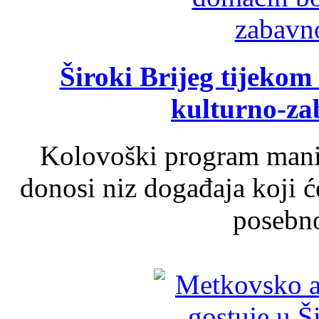
Široki Brijeg tijeko
kulturno-z
Kolovoški program manif
donosi niz događaja koji ć
posebno