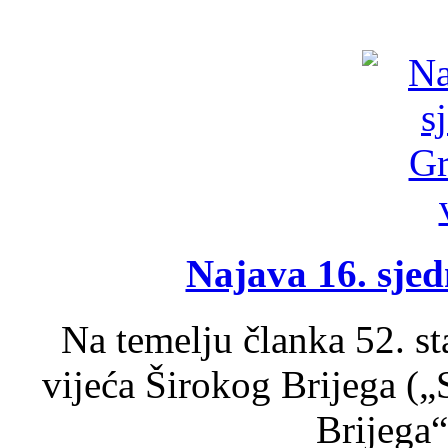
Najava 16. sjed
Na temelju članka 52. s
vijeća Širokog Brijega (
Brijega“,