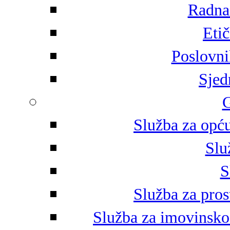
Radna 
Eti
Poslovni
Sjed
G
Služba za opću
Slu
S
Služba za pros
Služba za imovinsko-