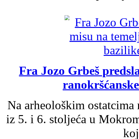
Fra Jozo Grbeš predsla
ranokršćanske
Na arheološkim ostatcima 
iz 5. i 6. stoljeća u Mokro
koj