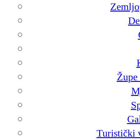
Zemljop
De
Župe 
Mj
Sp
Gal
Turistički 