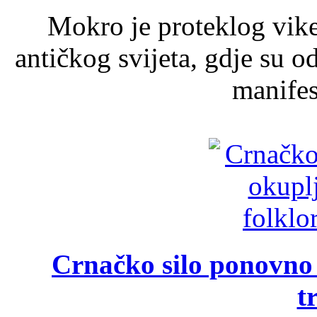
Mokro je proteklog vik
antičkog svijeta, gdje su 
manifest
Crnačko silo ponovno o
t