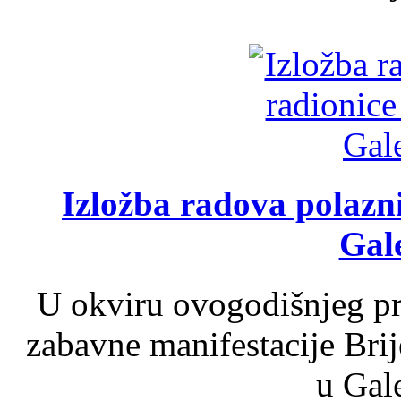
Izložba radova polazn
Gale
U okviru ovogodišnjeg pr
zabavne manifestacije Brij
u Gale