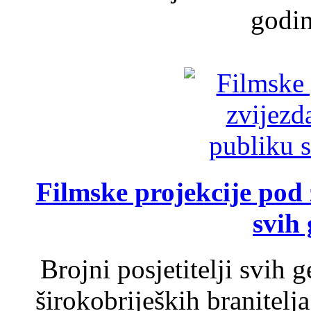
godin
Filmske projekcije pod
svih 
Brojni posjetitelji svih 
širokobrijeških branitel