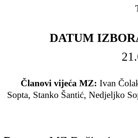
DATUM IZBOR
21.
Članovi vijeća MZ:
Ivan Čola
Sopta,
Stanko Šantić, Nedjeljko So