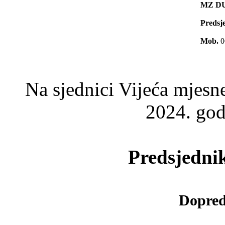
MZ D
Predsj
Mob.
0
Na sjednici Vijeća mjesn
2024. god
Predsjedn
Dopred