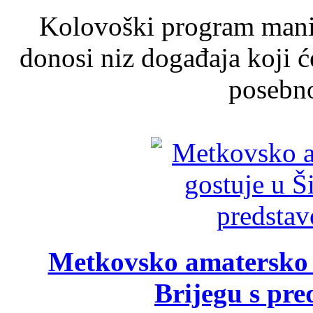
Kolovoški program manif
donosi niz događaja koji ć
posebno
Metkovsko amatersko k
Brijegu s pr