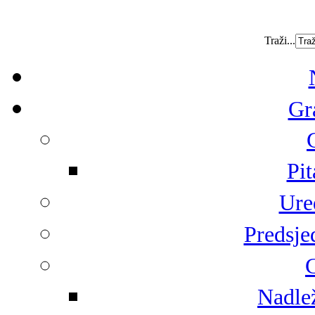
Traži...
Gr
Pit
Ure
Predsje
G
Nadlež