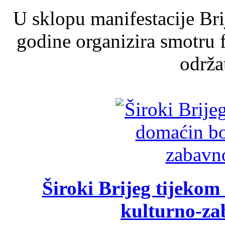
U sklopu manifestacije Br
godine organizira smotru f
održat
Široki Brijeg tijeko
kulturno-z