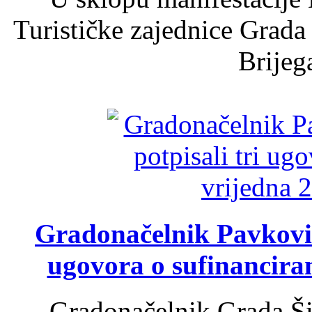
Turističke zajednice Grada
Brijega
Gradonačelnik Pavković 
ugovora o sufinancira
Gradonačelnik Grada Ši