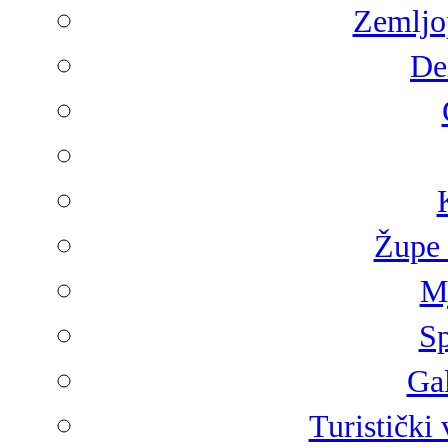
Zemljop
De
Župe 
Mj
Sp
Gal
Turistički 