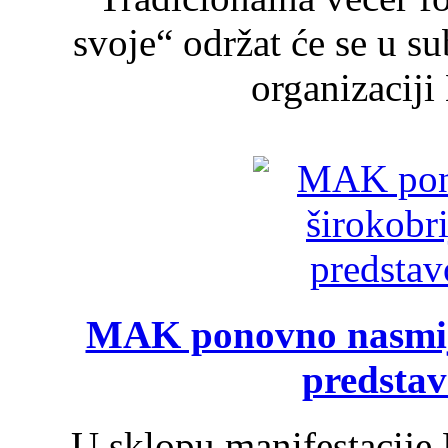
svoje“ održat će se u s
organizaciji
MAK ponovno nasmija
predsta
U sklopu manifestacije 