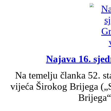
Najava 16. sjed
Na temelju članka 52. s
vijeća Širokog Brijega (
Brijega“,