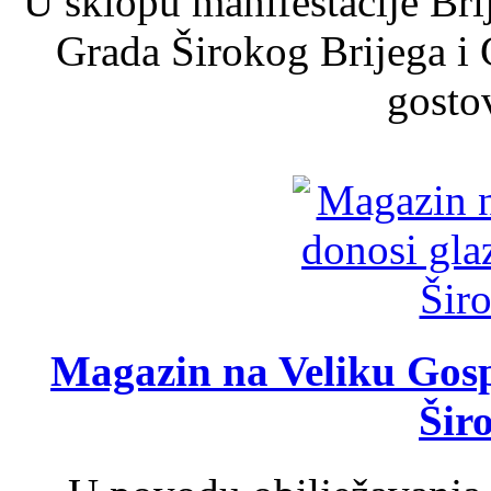
U sklopu manifestacije Bri
Grada Širokog Brijega i 
gosto
Magazin na Veliku Gosp
Šir