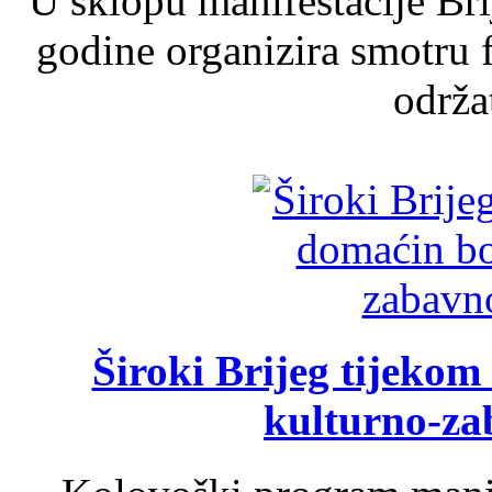
U sklopu manifestacije Br
godine organizira smotru f
održat
Široki Brijeg tijeko
kulturno-z