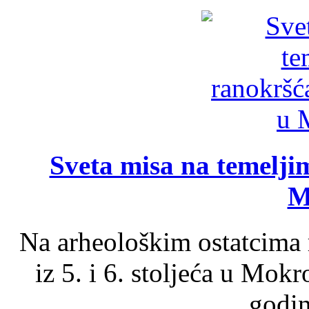
Sveta misa na temelji
M
Na arheološkim ostatcima 
iz 5. i 6. stoljeća u Mok
godin