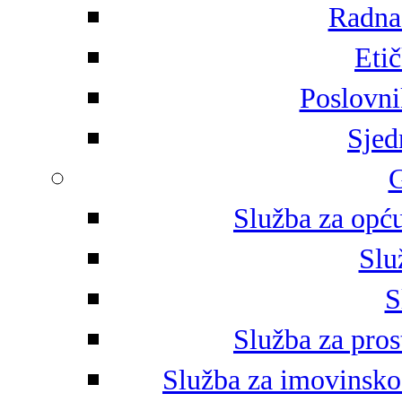
Radna 
Eti
Poslovni
Sjed
G
Služba za opću
Slu
S
Služba za pros
Služba za imovinsko-