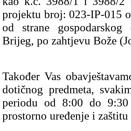
kao k.č. 3988/1 i 3988/2 
projektu broj: 023-IP-015 
od strane gospodarskog d
Brijeg, po zahtjevu Bože (J
Također Vas obavještavamo
dotičnog predmeta, svak
periodu od 8:00 do 9:30 
prostorno uređenje i zaštit