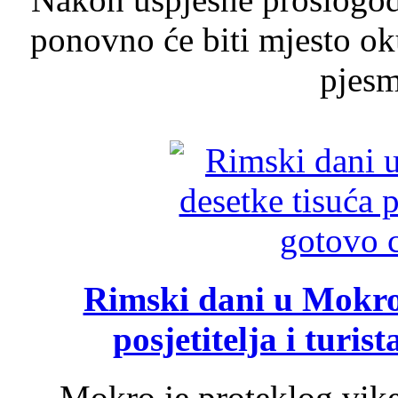
ponovno će biti mjesto ok
pjesme
Rimski dani u Mokrom
posjetitelja i turist
Mokro je proteklog vik