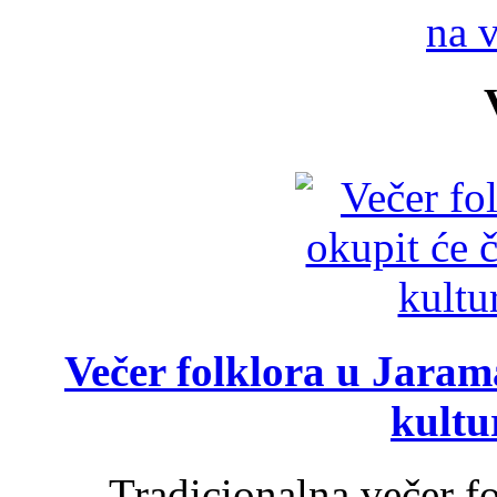
na 
Večer folklora u Jarama
kultu
Tradicionalna večer f