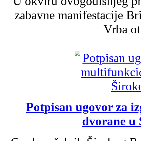
U okviru ovogodišnjeg pr
zabavne manifestacije Bri
Vrba ot
Potpisan ugovor za i
dvorane u 