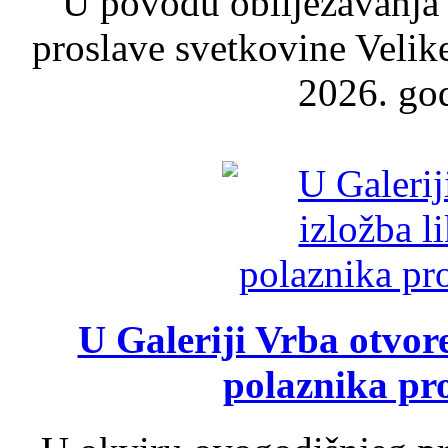
U povodu obilježavanja
proslave svetkovine Velik
2026. god
U Galeriji Vrba otvor
polaznika pr