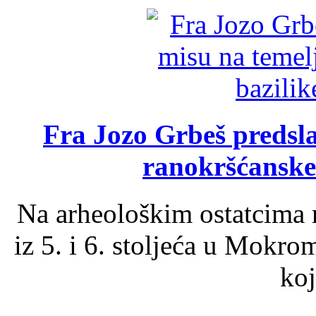
Fra Jozo Grbeš predsla
ranokršćanske
Na arheološkim ostatcima 
iz 5. i 6. stoljeća u Mokro
koj