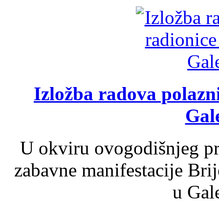
Izložba radova polazn
Gale
U okviru ovogodišnjeg pr
zabavne manifestacije Brij
u Gale