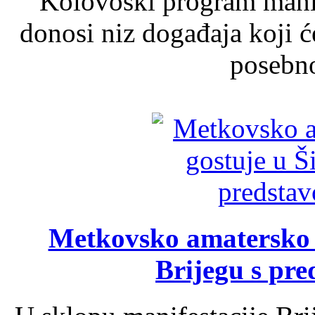
Kolovoški program manif
donosi niz događaja koji ć
posebno
Metkovsko amatersko k
Brijegu s pr