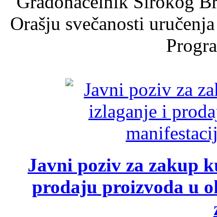
Gradonačelnik Širokog Br
Orašju svečanosti uručenja
Progra
Javni poziv za zakup ku
prodaju proizvoda u ok