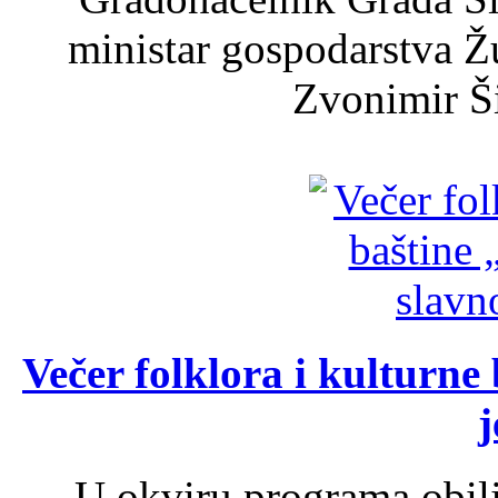
ministar gospodarstva 
Zvonimir Šir
Večer folklora i kulturne 
j
U okviru programa obil