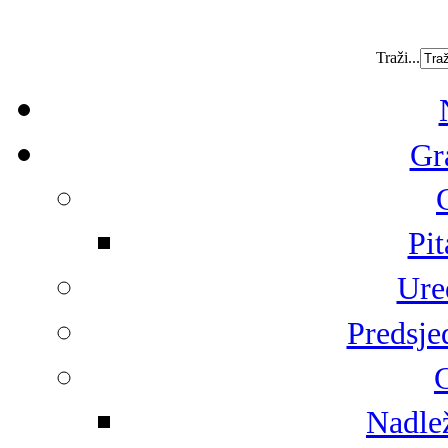
Traži...
Gr
Pit
Ure
Predsje
G
Nadlež