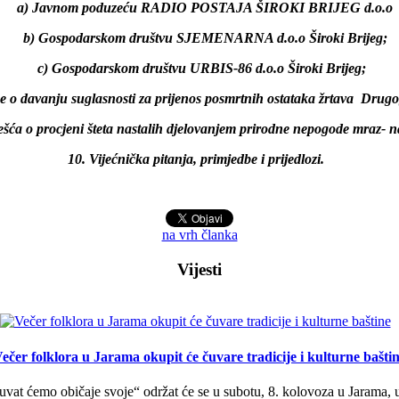
a) Javnom poduzeću RADIO POSTAJA ŠIROKI BRIJEG d.o.o
b) Gospodarskom društvu SJEMENARNA d.o.o Široki Brijeg;
c) Gospodarskom društvu URBIS-86 d.o.o Široki Brijeg;
ke o davanju suglasnosti za prijenos posmrtnih ostataka žrtava Drug
vješća o procjeni šteta nastalih djelovanjem prirodne nepogode mr
10. Vijećnička pitanja, primjedbe i prijedlozi.
na vrh članka
Vijesti
ečer folklora u Jarama okupit će čuvare tradicije i kulturne bašti
uvat ćemo običaje svoje“ održat će se u subotu, 8. kolovoza u Jarama, 