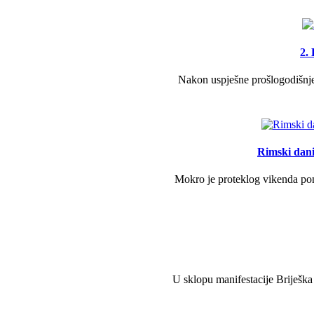
2.
Nakon uspješne prošlogodišnje 
Rimski dani 
Mokro je proteklog vikenda pono
U sklopu manifestacije Briješka