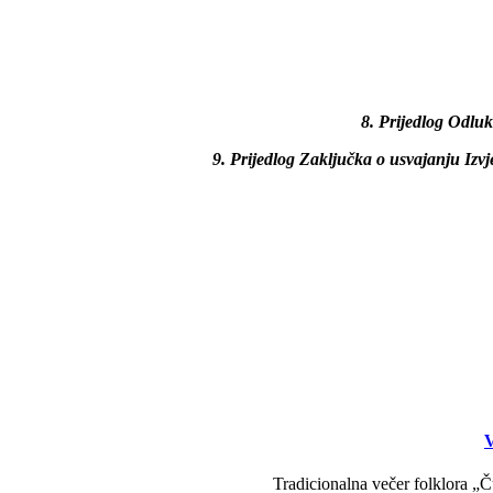
8. Prijedlog Odlu
9.
Prijedlog Zaključka o usvajanju Iz
V
Tradicionalna večer folklora „Č