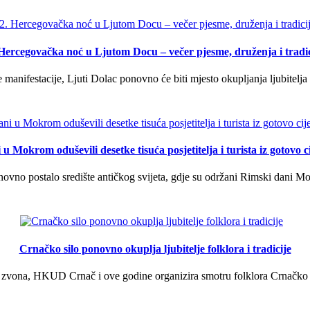
 Hercegovačka noć u Ljutom Docu – večer pjesme, druženja i tradic
manifestacije, Ljuti Dolac ponovno će biti mjesto okupljanja ljubitelja 
u Mokrom oduševili desetke tisuća posjetitelja i turista iz gotovo ci
vno postalo središte antičkog svijeta, gdje su održani Rimski dani Mok
Crnačko silo ponovno okuplja ljubitelje folklora i tradicije
 zvona, HKUD Crnač i ove godine organizira smotru folklora Crnačko sil