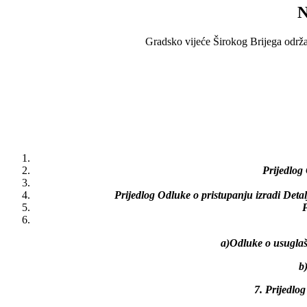
N
Gradsko vijeće Širokog Brijega održat 
Prijedlog
Prijedlog Odluke o pristupanju izradi Det
P
a)Odluke o usuglaš
b)
7. Prijedlo