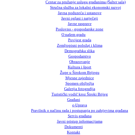
Centar za pružanje usluga građanima (Šalter sala)
Stručna služba za lokalni ekonomski razvoj
Javna poduzeća i ustanove
Javni oglasi i natječaji
Javne rasprave
Poslovno - gospodarske zone
O našem gradu
Povijest grada
Zemljopisni položaj i klima
Demografska slika
Gospodarstvo
Obrazovanje
Kultura i šport
Župe u Širokom Brijegu
Mjesne zajednice
Spomen obilježja
Galerija fotografija
Turistički vodič kroz Široki Brijeg
Građani
e-Uprava
Pravilnik o načinu rada i postupanja po zahtjevima građana
Servis građana
Javni pristup informacijama
Dokumenti
Kontakt