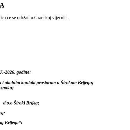
ĆA
ica će se održati u Gradskoj vijećnici.
17.-2026. godine;
m i okolnim kontakt prostorom u Širokom Brijegu;
 oznaku;
.o.o Široki Brijeg;
eg;
og Brijega“: