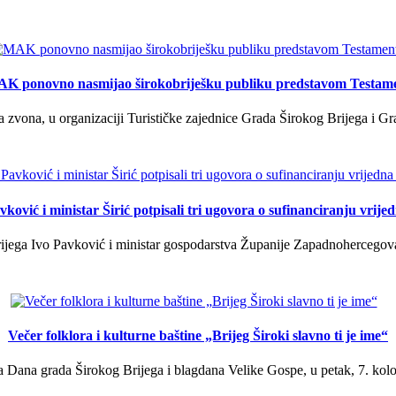
K ponovno nasmijao širokobriješku publiku predstavom Testam
a zvona, u organizaciji Turističke zajednice Grada Širokog Brijega i Gra
ković i ministar Širić potpisali tri ugovora o sufinanciranju vrij
ega Ivo Pavković i ministar gospodarstva Županije Zapadnohercegovačk
Večer folklora i kulturne baštine „Brijeg Široki slavno ti je ime“
 Dana grada Širokog Brijega i blagdana Velike Gospe, u petak, 7. kolov