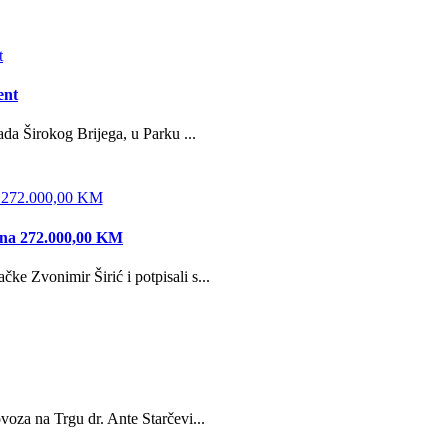
ent
da Širokog Brijega, u Parku ...
edna 272.000,00 KM
e Zvonimir Širić i potpisali s...
oza na Trgu dr. Ante Starčevi...