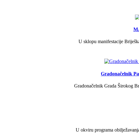
MA
U sklopu manifestacije Briješk
Gradonačelnik Pav
Gradonačelnik Grada Širokog Brij
U okviru programa obilježavanja