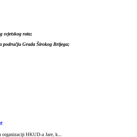
og svjetskog rata;
az- na području Grada Širokog Brijega;
ne
u organizaciji HKUD-a Jare, k...