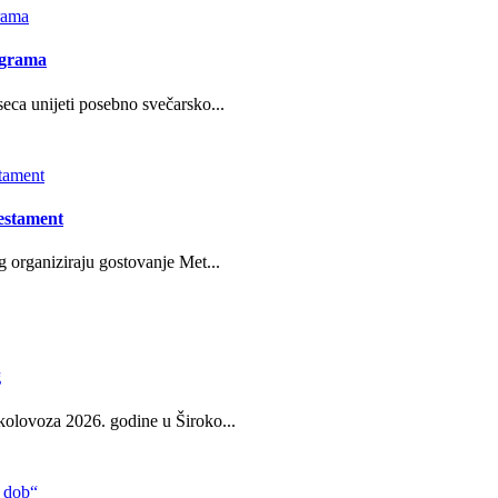
ograma
eca unijeti posebno svečarsko...
estament
g organiziraju gostovanje Met...
g
kolovoza 2026. godine u Široko...