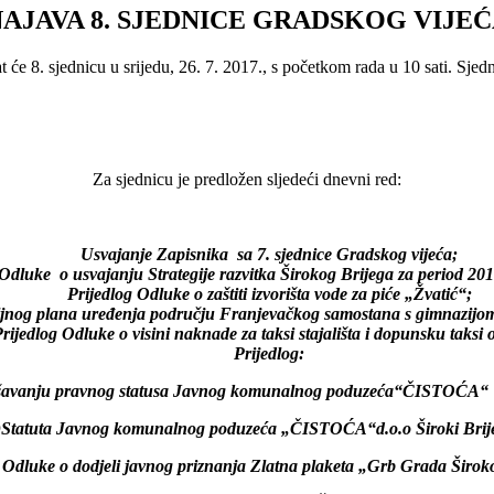
AJAVA 8. SJEDNICE GRADSKOG VIJE
će 8. sjednicu u srijedu, 26. 7. 2017., s početkom rada u 10 sati. Sjedn
Za sjednicu je predložen sljedeći dnevni red:
Usvajanje Zapisnika sa 7. sjednice Gradskog vijeća;
 Odluke o usvajanju Strategije razvitka Širokog Brijega za period 20
Prijedlog Odluke o zaštiti izvorišta vode za piće „Žvatić“;
aljnog plana uređenja području Franjevačkog samostana s gimnazijo
rijedlog Odluke o visini naknade za taksi stajališta i dopunsku taksi
Prijedlog:
avanju pravnog statusa Javnog komunalnog poduzeća“ČISTOĆA“ d
Statuta Javnog komunalnog poduzeća „ČISTOĆA“d.o.o Široki Brij
g Odluke o dodjeli javnog priznanja Zlatna plaketa „Grb Grada Širok