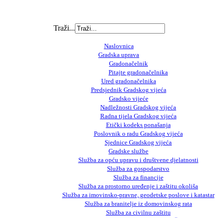
Traži...
Naslovnica
Gradska uprava
Gradonačelnik
Pitajte gradonačelnika
Ured gradonačelnika
Predsjednik Gradskog vijeća
Gradsko vijeće
Nadležnosti Gradskog vijeća
Radna tijela Gradskog vijeća
Etički kodeks ponašanja
Poslovnik o radu Gradskog vijeća
Sjednice Gradskog vijeća
Gradske službe
Služba za opću upravu i društvene djelatnosti
Služba za gospodarstvo
Služba za financije
Služba za prostorno uređenje i zaštitu okoliša
Služba za imovinsko-pravne, geodetske poslove i katastar
Služba za branitelje iz domovinskog rata
Služba za civilnu zaštitu