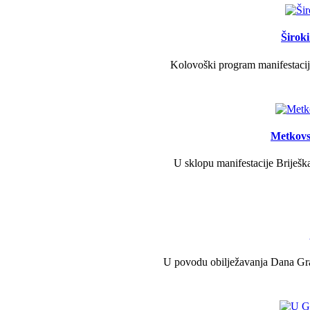
Širok
Kolovoški program manifestacije
Metkovs
U sklopu manifestacije Briješka
U povodu obilježavanja Dana Grad