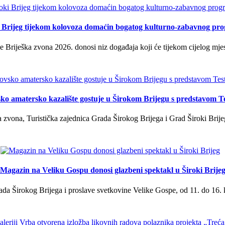
i Brijeg tijekom kolovoza domaćin bogatog kulturno-zabavnog pr
 Briješka zvona 2026. donosi niz događaja koji će tijekom cijelog mjes
ko amatersko kazalište gostuje u Širokom Brijegu s predstavom T
 zvona, Turistička zajednica Grada Širokog Brijega i Grad Široki Brije
Magazin na Veliku Gospu donosi glazbeni spektakl u Široki Brije
a Širokog Brijega i proslave svetkovine Velike Gospe, od 11. do 16. 