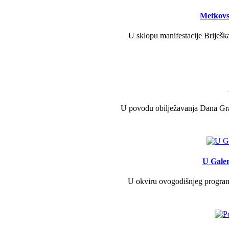
Metkovs
U sklopu manifestacije Briješka
U povodu obilježavanja Dana Grad
U Galer
U okviru ovogodišnjeg programa 