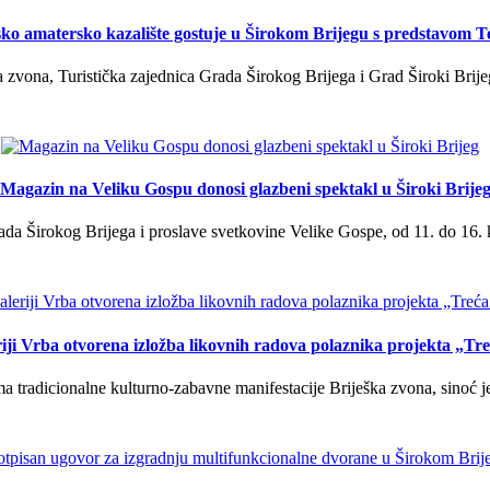
ko amatersko kazalište gostuje u Širokom Brijegu s predstavom T
 zvona, Turistička zajednica Grada Širokog Brijega i Grad Široki Brije
Magazin na Veliku Gospu donosi glazbeni spektakl u Široki Brije
a Širokog Brijega i proslave svetkovine Velike Gospe, od 11. do 16. 
iji Vrba otvorena izložba likovnih radova polaznika projekta „Tr
tradicionalne kulturno-zabavne manifestacije Briješka zvona, sinoć je 