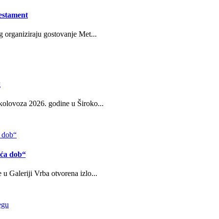
estament
g organiziraju gostovanje Met...
g
kolovoza 2026. godine u Široko...
eća dob“
u Galeriji Vrba otvorena izlo...