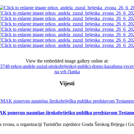
View the embedded image gallery online at:
sti/3748-prkos-andele-zuzul-sirokobrijeskoj-publici-donio-kazalisnu-v
na vrh članka
Vijesti
K ponovno nasmijao širokobriješku publiku predstavom Testam
a zvona, u organizaciji Turističke zajednice Grada Širokog Brijega i Gra