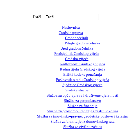
Traži...
Naslovnica
Gradska uprava
Gradonačelnik
Pitajte gradonačelnika
Ured gradonačelnika
Predsjednik Gradskog vijeća
Gradsko vijeće
Nadležnosti Gradskog vijeća
Radna tijela Gradskog vijeća
Etički kodeks ponašanja
Poslovnik o radu Gradskog vijeća
Sjednice Gradskog vijeća
Gradske službe
Služba za opću upravu i društvene djelatnosti
Služba za gospodarstvo
Služba za financije
Služba za prostorno uređenje i zaštitu okoliša
Služba za imovinsko-pravne, geodetske poslove i katastar
Služba za branitelje iz domovinskog rata
Služba za civilnu zaštitu