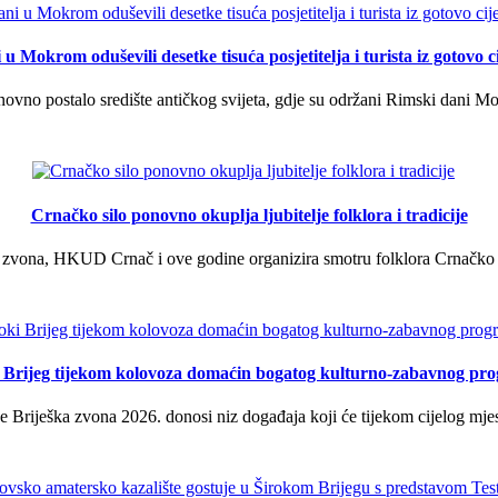
u Mokrom oduševili desetke tisuća posjetitelja i turista iz gotovo ci
vno postalo središte antičkog svijeta, gdje su održani Rimski dani Mok
Crnačko silo ponovno okuplja ljubitelje folklora i tradicije
 zvona, HKUD Crnač i ove godine organizira smotru folklora Crnačko sil
i Brijeg tijekom kolovoza domaćin bogatog kulturno-zabavnog pr
 Briješka zvona 2026. donosi niz događaja koji će tijekom cijelog mjes