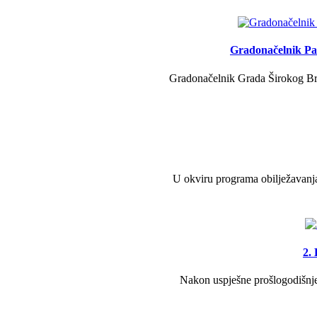
Gradonačelnik Pav
Gradonačelnik Grada Širokog Brij
U okviru programa obilježavanja
2.
Nakon uspješne prošlogodišnje 