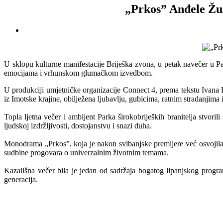
„Prkos” Anđele Žuž
U sklopu kulturne manifestacije Briješka zvona, u petak navečer u Pa
emocijama i vrhunskom glumačkom izvedbom.
U produkciji umjetničke organizacije Connect 4, prema tekstu Ivana Br
iz Imotske krajine, obilježena ljubavlju, gubicima, ratnim stradanjima 
Topla ljetna večer i ambijent Parka širokobrijeških branitelja stvor
ljudskoj izdržljivosti, dostojanstvu i snazi duha.
Monodrama „Prkos”, koja je nakon svibanjske premijere već osvojila s
sudbine progovara o univerzalnim životnim temama.
Kazališna večer bila je jedan od sadržaja bogatog lipanjskog progra
generacija.