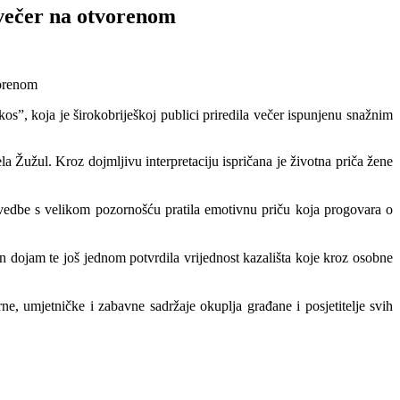
 večer na otvorenom
s”, koja je širokobriješkoj publici priredila večer ispunjenu snažnim
a Žužul. Kroz dojmljivu interpretaciju ispričana je životna priča žene
 izvedbe s velikom pozornošću pratila emotivnu priču koja progovara o
n dojam te još jednom potvrdila vrijednost kazališta koje kroz osobne
e, umjetničke i zabavne sadržaje okuplja građane i posjetitelje svih