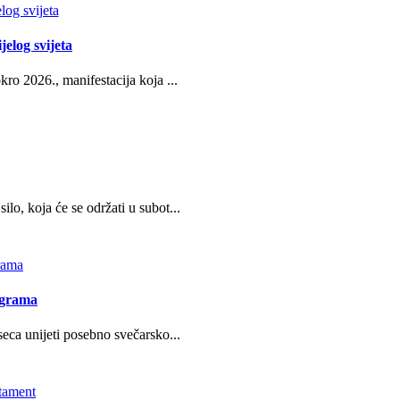
jelog svijeta
ro 2026., manifestacija koja ...
o, koja će se održati u subot...
ograma
eca unijeti posebno svečarsko...