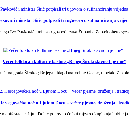
ković i ministar Širić potpisali tri ugovora o sufinanciranju vrij
ega Ivo Pavković i ministar gospodarstva Županije Zapadnohercegovačk
Večer folklora i kulturne baštine „Brijeg Široki slavno ti je ime“
 Dana grada Širokog Brijega i blagdana Velike Gospe, u petak, 7. kolov
 Hercegovačka noć u Ljutom Docu – večer pjesme, druženja i tradic
manifestacije, Ljuti Dolac ponovno će biti mjesto okupljanja ljubitelja 