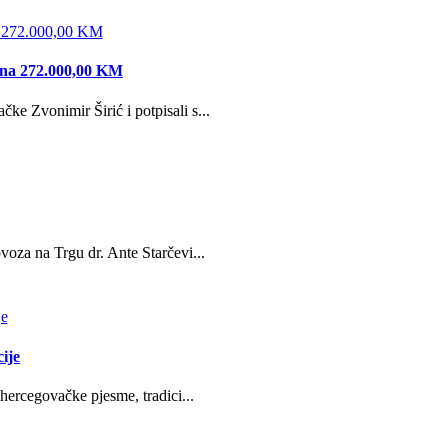
edna 272.000,00 KM
e Zvonimir Širić i potpisali s...
oza na Trgu dr. Ante Starčevi...
ije
hercegovačke pjesme, tradici...