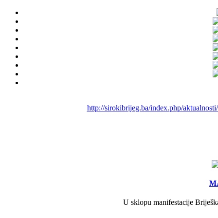
http://sirokibrijeg.ba/index.php/aktualno
MA
U sklopu manifestacije Briješk