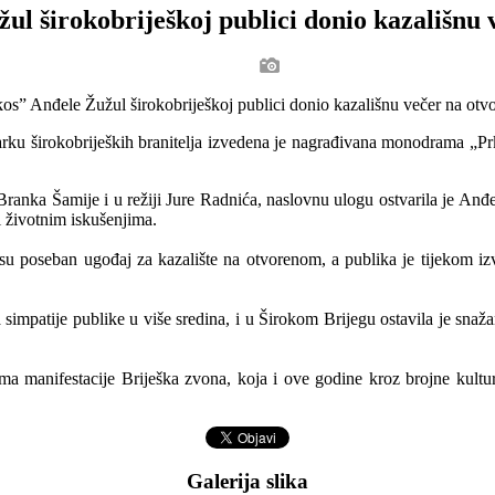
ul širokobriješkoj publici donio kazališnu
rku širokobrijeških branitelja izvedena je nagrađivana monodrama „Prko
anka Šamije i u režiji Jure Radnića, naslovnu ulogu ostvarila je Anđel
i životnim iskušenjima.
ili su poseban ugođaj za kazalište na otvorenom, a publika je tijekom
impatije publike u više sredina, i u Širokom Brijegu ostavila je snaža
ma manifestacije Briješka zvona, koja i ove godine kroz brojne kulturn
Galerija slika