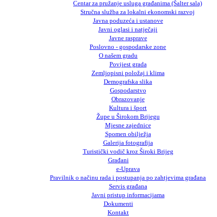
Centar za pružanje usluga građanima (Šalter sala)
Stručna služba za lokalni ekonomski razvoj
Javna poduzeća i ustanove
Javni oglasi i natječaji
Javne rasprave
Poslovno - gospodarske zone
O našem gradu
Povijest grada
Zemljopisni položaj i klima
Demografska slika
Gospodarstvo
Obrazovanje
Kultura i šport
Župe u Širokom Brijegu
Mjesne zajednice
Spomen obilježja
Galerija fotografija
Turistički vodič kroz Široki Brijeg
Građani
e-Uprava
Pravilnik o načinu rada i postupanja po zahtjevima građana
Servis građana
Javni pristup informacijama
Dokumenti
Kontakt