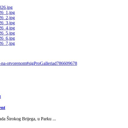
ecer-na-otvorenom#sigProGalleriad786609678
ent
da Širokog Brijega, u Parku ...